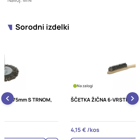
Navoj: M14
Sorodni izdelki
Na zalogi
ŠČETKA ŽIČNA 6-VRSTNA JEKLENA, SADU
Š
4,15 € /kos
3