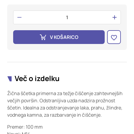
oglaševalska podjetja jih lahko uporabljajo za izdelavo profila
vaših interesov, ki ga nato uporabijo za prikazovanje ustreznih
oglasov na drugih spletnih mestih. Pri delu uporabljajo
edinstveno prepoznavanje vašega brskalnika in naprave. Če
zavrnete uporabo teh piškotkov, ne boste deležni našega
ciljnega spletnega oglaševanja.
V KOŠARICO
Potrdi moje izbire
DOVOLI VSE
Več o izdelku
Žična ščetka primerna za težje čiščenje zahtevnejših
večjih površin. Odstranljiva uzda nadzira prožnost
ščetin. Idealna za odstranjevanje laka, prahu, žlindre,
vodnega kamna, za razbarvanje in čiščenje.
Premer: 100 mm