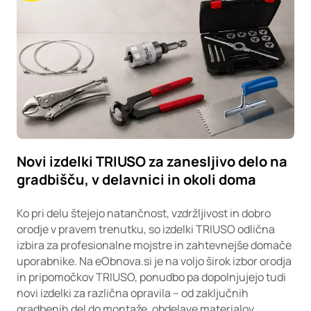
Novi izdelki TRIUSO za zanesljivo delo na
gradbišču, v delavnici in okoli doma
Ko pri delu štejejo natančnost, vzdržljivost in dobro
orodje v pravem trenutku, so izdelki TRIUSO odlična
izbira za profesionalne mojstre in zahtevnejše domače
uporabnike. Na eObnova.si je na voljo širok izbor orodja
in pripomočkov TRIUSO, ponudbo pa dopolnjujejo tudi
novi izdelki za različna opravila – od zaključnih
gradbenih del do montaže, obdelave materialov,