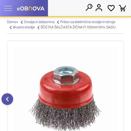
Nastavitve piškotkov
Domov
Orodje in železnina
Pribor za električno orodje in stroje
Brusno orodje
ŠČETKA ŠALČASTA ŽIČNA FI 100mm M14, SADU
Išči
Vaša zasebnost
Ko obiščete katero koli spletno mesto, mesto lahko shrani ali
pridobi informacije iz vašega brskalnika, večinoma v obliki
piškotkov. Te informacije se lahko navezujejo na vas, vaše
nastavitve, vašo napravo ali pa skrbijo, da vaše spletno mesto
deluje v skladu z vašimi pričakovanji. Te informacije običajno
ne razkrivajo neposredno vaše identitete, vendar vam lahko
zagotovijo bolj prilagojeno spletno uporabniško izkušnjo.
Nekatere vrste piškotkov lahko zavrnete. Klikajte različna
imena kategorij, da si ogledate več informacij in spremenite
privzete nastavitve. Blokiranje določenih vrst piškotkov vpliva
na vašo uporabo tega spletnega mesta in naše storitve.
Več
informacij
Obvezni piškotki
Vedno aktivni