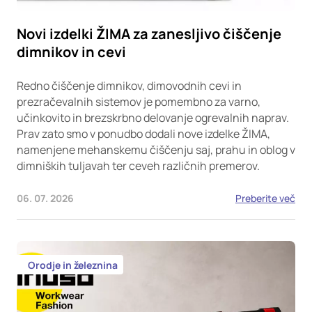
Novi izdelki ŽIMA za zanesljivo čiščenje
dimnikov in cevi
Redno čiščenje dimnikov, dimovodnih cevi in
prezračevalnih sistemov je pomembno za varno,
učinkovito in brezskrbno delovanje ogrevalnih naprav.
Prav zato smo v ponudbo dodali nove izdelke ŽIMA,
namenjene mehanskemu čiščenju saj, prahu in oblog v
dimniških tuljavah ter ceveh različnih premerov.
06. 07. 2026
Preberite več
Orodje in železnina