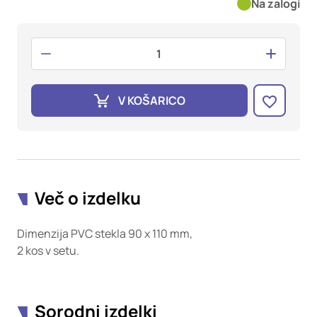
oglaševalska podjetja jih lahko uporabljajo za izdelavo profila
Na zalogi
vaših interesov, ki ga nato uporabijo za prikazovanje ustreznih
oglasov na drugih spletnih mestih. Pri delu uporabljajo
edinstveno prepoznavanje vašega brskalnika in naprave. Če
zavrnete uporabo teh piškotkov, ne boste deležni našega
ciljnega spletnega oglaševanja.
V KOŠARICO
Potrdi moje izbire
DOVOLI VSE
Več o izdelku
Dimenzija PVC stekla 90 x 110 mm,
2 kos v setu.
Sorodni izdelki