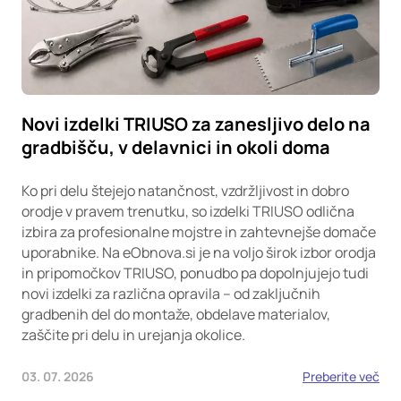
Novi izdelki TRIUSO za zanesljivo delo na
gradbišču, v delavnici in okoli doma
Ko pri delu štejejo natančnost, vzdržljivost in dobro
orodje v pravem trenutku, so izdelki TRIUSO odlična
izbira za profesionalne mojstre in zahtevnejše domače
uporabnike. Na eObnova.si je na voljo širok izbor orodja
in pripomočkov TRIUSO, ponudbo pa dopolnjujejo tudi
novi izdelki za različna opravila – od zaključnih
gradbenih del do montaže, obdelave materialov,
zaščite pri delu in urejanja okolice.
03. 07. 2026
Preberite več