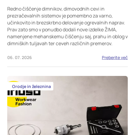
Redno čiščenje dimnikov, dimovodnih cevi in
prezračevalnih sistemov je pomembno za varno,
učinkovito in brezskrbno delovanje ogrevalnih naprav.
Prav zato smo v ponudbo dodali nove izdelke ŽIMA,
namenjene mehanskemu čiščenju saj, prahu in oblog v
dimniških tuljavah ter ceveh različnih premerov.
06. 07. 2026
Preberite več
Orodje in železnina