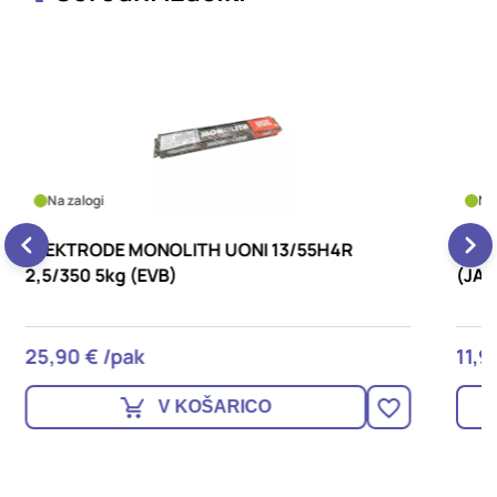
Na zalogi
ELEKTRODE MONOLITH RC3,2/350 2,5kg
E
(JADRAN S)
(
11,90 € /pak
5
V KOŠARICO