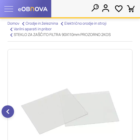
Nastavitve piškotkov
Domov
Orodje in železnina
Električno orodje in stroji
Varilni aparati in pribor
Išči
STEKLO ZA ZAŠČITO FILTRA 90X110mm PROZORNO 2KOS
Vaša zasebnost
Ko obiščete katero koli spletno mesto, mesto lahko shrani ali
pridobi informacije iz vašega brskalnika, večinoma v obliki
piškotkov. Te informacije se lahko navezujejo na vas, vaše
nastavitve, vašo napravo ali pa skrbijo, da vaše spletno mesto
deluje v skladu z vašimi pričakovanji. Te informacije običajno
ne razkrivajo neposredno vaše identitete, vendar vam lahko
zagotovijo bolj prilagojeno spletno uporabniško izkušnjo.
Nekatere vrste piškotkov lahko zavrnete. Klikajte različna
imena kategorij, da si ogledate več informacij in spremenite
privzete nastavitve. Blokiranje določenih vrst piškotkov vpliva
na vašo uporabo tega spletnega mesta in naše storitve.
Več
informacij
Obvezni piškotki
Vedno aktivni