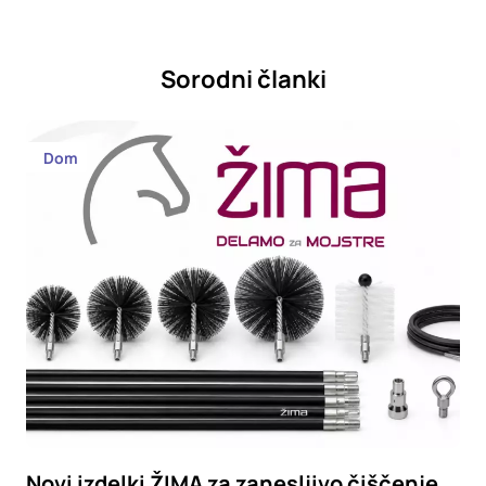
Sorodni članki
Dom
Novi izdelki ŽIMA za zanesljivo čiščenje