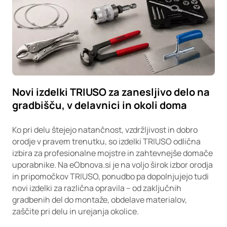
Novi izdelki TRIUSO za zanesljivo delo na
gradbišču, v delavnici in okoli doma
Ko pri delu štejejo natančnost, vzdržljivost in dobro
orodje v pravem trenutku, so izdelki TRIUSO odlična
izbira za profesionalne mojstre in zahtevnejše domače
uporabnike. Na eObnova.si je na voljo širok izbor orodja
in pripomočkov TRIUSO, ponudbo pa dopolnjujejo tudi
novi izdelki za različna opravila – od zaključnih
gradbenih del do montaže, obdelave materialov,
zaščite pri delu in urejanja okolice.