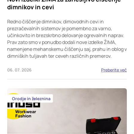
dimnikov in cevi
Redno čiščenje dimnikov, dimovodnih cevi in
prezračevalnih sistemov je pomembno za varno,
učinkovito in brezskrbno delovanje ogrevalnih naprav.
Prav zato smo v ponudbo dodali nove izdelke ŽIMA,
namenjene mehanskemu čiščenju saj, prahu in oblog v
dimniških tuljavah ter ceveh različnih premerov.
06. 07. 2026
Preberite več
Orodje in železnina