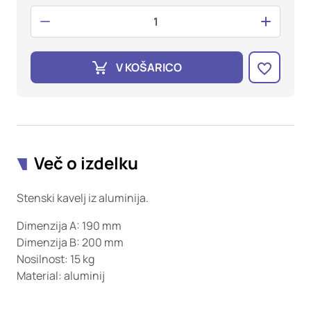
oglaševalska podjetja jih lahko uporabljajo za izdelavo profila
vaših interesov, ki ga nato uporabijo za prikazovanje ustreznih
oglasov na drugih spletnih mestih. Pri delu uporabljajo
edinstveno prepoznavanje vašega brskalnika in naprave. Če
zavrnete uporabo teh piškotkov, ne boste deležni našega
V KOŠARICO
ciljnega spletnega oglaševanja.
Potrdi moje izbire
DOVOLI VSE
Več o izdelku
Stenski kavelj iz aluminija.
Dimenzija A: 190 mm
Dimenzija B: 200 mm
Nosilnost: 15 kg
Material: aluminij