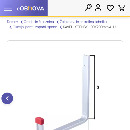
Nastavitve piškotkov
Domov
Orodje in železnina
Železnina in pritrdilna tehnika
Okovja, panti, zapahi, spone
KAVELJ STENSKI 190X200mm ALU
Išči
Vaša zasebnost
Ko obiščete katero koli spletno mesto, mesto lahko shrani ali
pridobi informacije iz vašega brskalnika, večinoma v obliki
piškotkov. Te informacije se lahko navezujejo na vas, vaše
nastavitve, vašo napravo ali pa skrbijo, da vaše spletno mesto
deluje v skladu z vašimi pričakovanji. Te informacije običajno
ne razkrivajo neposredno vaše identitete, vendar vam lahko
zagotovijo bolj prilagojeno spletno uporabniško izkušnjo.
Nekatere vrste piškotkov lahko zavrnete. Klikajte različna
imena kategorij, da si ogledate več informacij in spremenite
privzete nastavitve. Blokiranje določenih vrst piškotkov vpliva
na vašo uporabo tega spletnega mesta in naše storitve.
Več
informacij
Obvezni piškotki
Vedno aktivni