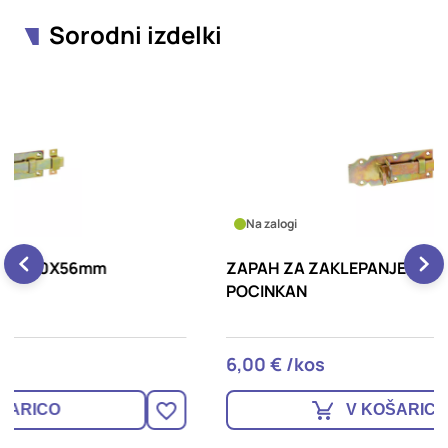
Sorodni izdelki
Na zalogi
ZAPAH ZA ZAKLEPANJE 140X52mm
Z
POCINKAN
6,00 € /kos
4
V KOŠARICO