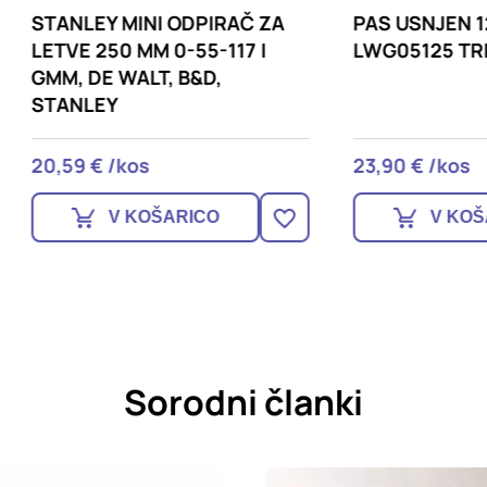
EY MINI ODPIRAČ ZA
PAS USNJEN 125CM ČR
 250 MM 0-55-117 |
LWG05125 TRIUSO
DE WALT, B&D,
LEY
 € /kos
23,90 € /kos
V KOŠARICO
V KOŠARICO
Sorodni članki