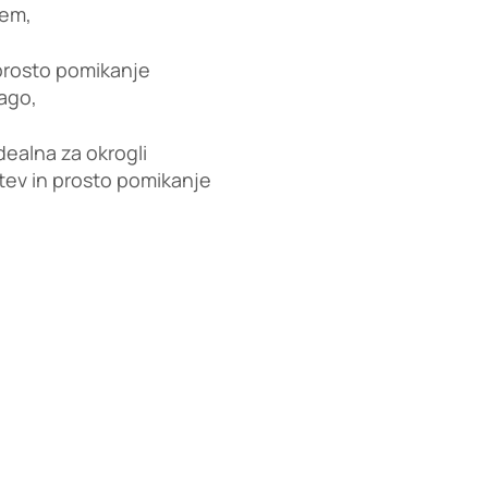
jem,
prosto pomikanje
ago,
dealna za okrogli
tev in prosto pomikanje