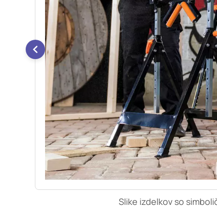
so nastavljeni samo ko
zasebnosti, prijava al
vas opozori na njih. 
Piškotki za učinkovi
S temi piškotki šteje
našega spletnega mest
opazujemo, kako se obi
anonimni. Če uporabo 
Piškotki za ciljno u
Te piškotke nastavijo 
izdelavo profila vaših
mestih. Pri delu upor
uporabo teh piškotkov
Slike izdelkov so simboli