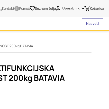
Kontakt
Pomoč
Seznam želja
Košarica
Uporabnik
Nasveti
NOST 200kg BATAVIA
vašega brskalnika,
tve, vašo napravo ali
je običajno ne
LTIFUNKCIJSKA
o spletno uporabniško
T 200kg BATAVIA
 da si ogledate več
liva na vašo uporabo
Vedno aktivni
 izklopiti. Običajno