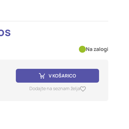
imer nastavitev
blokira te piškotke ali
os
kovitost delovanja
Na zalogi
jubljena, in
birajo, so združeni in
e spletno mesto.
V KOŠARICO
ih lahko uporabljajo za
Dodajte na seznam želja
sov na drugih spletnih
e. Če zavrnete