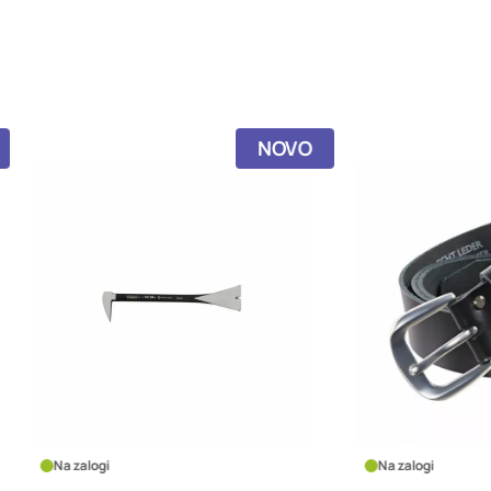
NOVO
logi
Na zalogi