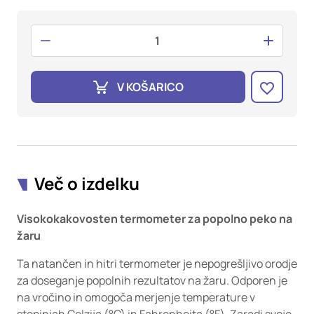
oglaševalska podjetja jih lahko uporabljajo za izdelavo profila
vaših interesov, ki ga nato uporabijo za prikazovanje ustreznih
oglasov na drugih spletnih mestih. Pri delu uporabljajo
edinstveno prepoznavanje vašega brskalnika in naprave. Če
zavrnete uporabo teh piškotkov, ne boste deležni našega
ciljnega spletnega oglaševanja.
V KOŠARICO
Potrdi moje izbire
DOVOLI VSE
Več o izdelku
Visokokakovosten termometer za popolno peko na
žaru
Ta natančen in hitri termometer je nepogrešljivo orodje
za doseganje popolnih rezultatov na žaru. Odporen je
na vročino in omogoča merjenje temperature v