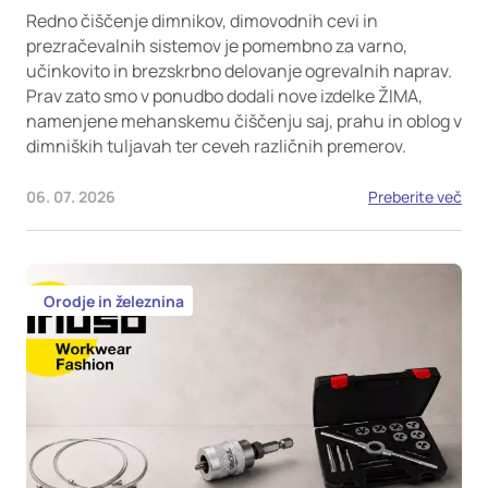
Redno čiščenje dimnikov, dimovodnih cevi in
prezračevalnih sistemov je pomembno za varno,
učinkovito in brezskrbno delovanje ogrevalnih naprav.
Prav zato smo v ponudbo dodali nove izdelke ŽIMA,
namenjene mehanskemu čiščenju saj, prahu in oblog v
dimniških tuljavah ter ceveh različnih premerov.
06. 07. 2026
Preberite več
Orodje in železnina