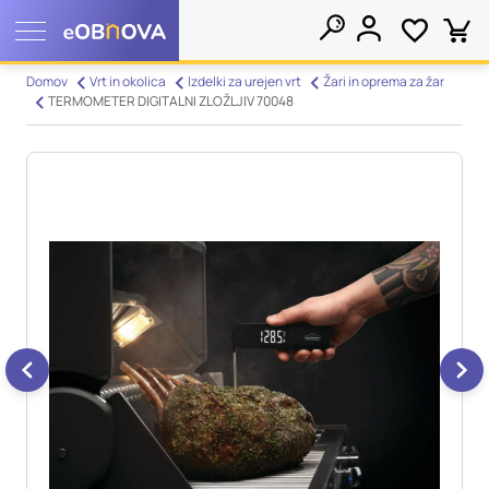
Nastavitve piškotkov
Domov
Vrt in okolica
Izdelki za urejen vrt
Žari in oprema za žar
TERMOMETER DIGITALNI ZLOŽLJIV 70048
Išči
Vaša zasebnost
Ko obiščete katero koli spletno mesto, mesto lahko shrani ali
pridobi informacije iz vašega brskalnika, večinoma v obliki
piškotkov. Te informacije se lahko navezujejo na vas, vaše
nastavitve, vašo napravo ali pa skrbijo, da vaše spletno mesto
deluje v skladu z vašimi pričakovanji. Te informacije običajno
ne razkrivajo neposredno vaše identitete, vendar vam lahko
zagotovijo bolj prilagojeno spletno uporabniško izkušnjo.
Nekatere vrste piškotkov lahko zavrnete. Klikajte različna
imena kategorij, da si ogledate več informacij in spremenite
privzete nastavitve. Blokiranje določenih vrst piškotkov vpliva
na vašo uporabo tega spletnega mesta in naše storitve.
Več
informacij
Obvezni piškotki
Vedno aktivni