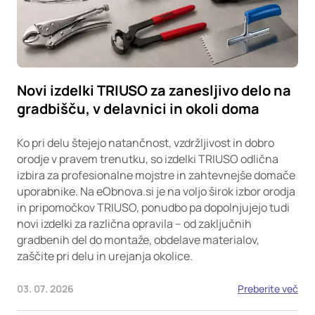
Novi izdelki TRIUSO za zanesljivo delo na
gradbišču, v delavnici in okoli doma
Ko pri delu štejejo natančnost, vzdržljivost in dobro
orodje v pravem trenutku, so izdelki TRIUSO odlična
izbira za profesionalne mojstre in zahtevnejše domače
uporabnike. Na eObnova.si je na voljo širok izbor orodja
in pripomočkov TRIUSO, ponudbo pa dopolnjujejo tudi
novi izdelki za različna opravila – od zaključnih
gradbenih del do montaže, obdelave materialov,
zaščite pri delu in urejanja okolice.
03. 07. 2026
Preberite več