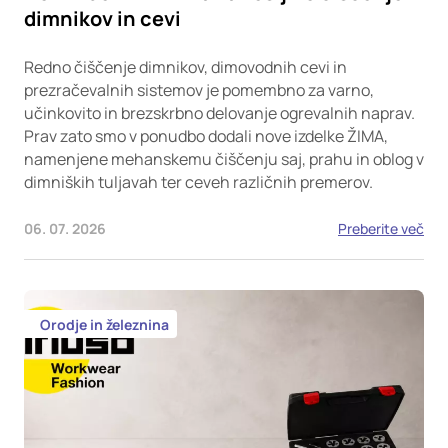
dimnikov in cevi
Redno čiščenje dimnikov, dimovodnih cevi in
prezračevalnih sistemov je pomembno za varno,
učinkovito in brezskrbno delovanje ogrevalnih naprav.
Prav zato smo v ponudbo dodali nove izdelke ŽIMA,
namenjene mehanskemu čiščenju saj, prahu in oblog v
dimniških tuljavah ter ceveh različnih premerov.
06. 07. 2026
Preberite več
Orodje in železnina