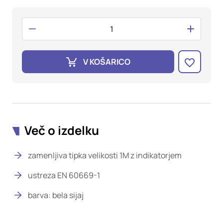
oglaševalska podjetja jih lahko uporabljajo za izdelavo profila
vaših interesov, ki ga nato uporabijo za prikazovanje ustreznih
oglasov na drugih spletnih mestih. Pri delu uporabljajo
edinstveno prepoznavanje vašega brskalnika in naprave. Če
zavrnete uporabo teh piškotkov, ne boste deležni našega
ciljnega spletnega oglaševanja.
V KOŠARICO
Potrdi moje izbire
DOVOLI VSE
Več o izdelku
zamenljiva tipka velikosti 1M z indikatorjem
ustreza EN 60669-1
barva: bela sijaj