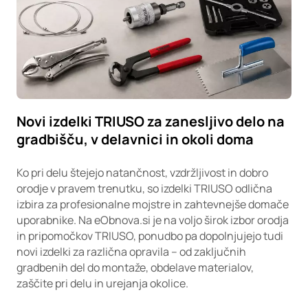
Novi izdelki TRIUSO za zanesljivo delo na
gradbišču, v delavnici in okoli doma
Ko pri delu štejejo natančnost, vzdržljivost in dobro
orodje v pravem trenutku, so izdelki TRIUSO odlična
izbira za profesionalne mojstre in zahtevnejše domače
uporabnike. Na eObnova.si je na voljo širok izbor orodja
in pripomočkov TRIUSO, ponudbo pa dopolnjujejo tudi
novi izdelki za različna opravila – od zaključnih
gradbenih del do montaže, obdelave materialov,
zaščite pri delu in urejanja okolice.