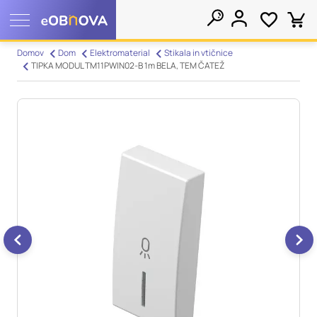
Nastavitve piškotkov
Domov
Dom
Elektromaterial
Stikala in vtičnice
TIPKA MODUL TM11PWIN02-B 1m BELA, TEM ČATEŽ
Išči
Vaša zasebnost
Ko obiščete katero koli spletno mesto, mesto lahko shrani ali
pridobi informacije iz vašega brskalnika, večinoma v obliki
piškotkov. Te informacije se lahko navezujejo na vas, vaše
nastavitve, vašo napravo ali pa skrbijo, da vaše spletno mesto
deluje v skladu z vašimi pričakovanji. Te informacije običajno
ne razkrivajo neposredno vaše identitete, vendar vam lahko
zagotovijo bolj prilagojeno spletno uporabniško izkušnjo.
Nekatere vrste piškotkov lahko zavrnete. Klikajte različna
imena kategorij, da si ogledate več informacij in spremenite
privzete nastavitve. Blokiranje določenih vrst piškotkov vpliva
na vašo uporabo tega spletnega mesta in naše storitve.
Več
informacij
Obvezni piškotki
Vedno aktivni