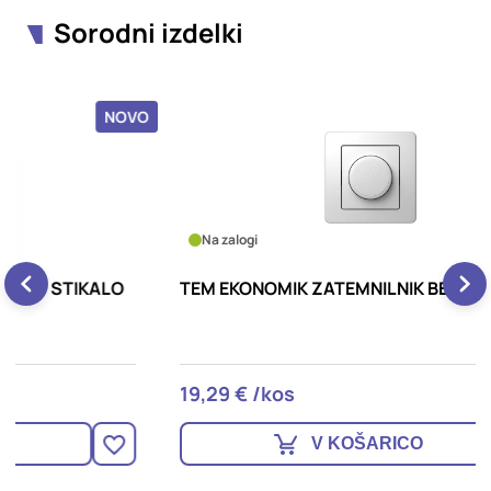
Sorodni izdelki
OVO
NOVO
Na zalogi
TEM EKONOMIK ZATEMNILNIK BELA
M
19,29 € /kos
2
V KOŠARICO