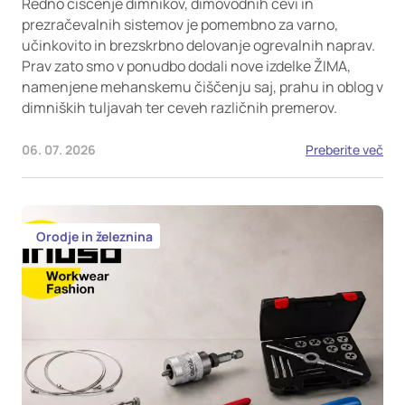
Redno čiščenje dimnikov, dimovodnih cevi in
prezračevalnih sistemov je pomembno za varno,
učinkovito in brezskrbno delovanje ogrevalnih naprav.
Prav zato smo v ponudbo dodali nove izdelke ŽIMA,
namenjene mehanskemu čiščenju saj, prahu in oblog v
dimniških tuljavah ter ceveh različnih premerov.
06. 07. 2026
Preberite več
Orodje in železnina