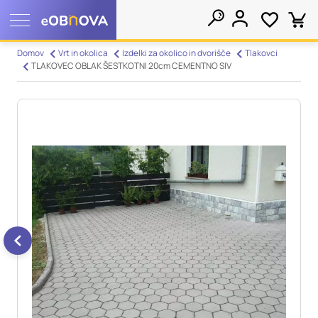
Nastavitve piškotkov
Domov
Vrt in okolica
Izdelki za okolico in dvorišče
Tlakovci
TLAKOVEC OBLAK ŠESTKOTNI 20cm CEMENTNO SIV
Išči
Vaša zasebnost
Ko obiščete katero koli spletno mesto, mesto lahko shrani ali
pridobi informacije iz vašega brskalnika, večinoma v obliki
piškotkov. Te informacije se lahko navezujejo na vas, vaše
nastavitve, vašo napravo ali pa skrbijo, da vaše spletno mesto
deluje v skladu z vašimi pričakovanji. Te informacije običajno
ne razkrivajo neposredno vaše identitete, vendar vam lahko
zagotovijo bolj prilagojeno spletno uporabniško izkušnjo.
Nekatere vrste piškotkov lahko zavrnete. Klikajte različna
imena kategorij, da si ogledate več informacij in spremenite
privzete nastavitve. Blokiranje določenih vrst piškotkov vpliva
na vašo uporabo tega spletnega mesta in naše storitve.
Več
informacij
Obvezni piškotki
Vedno aktivni