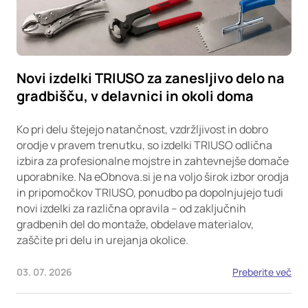
Novi izdelki TRIUSO za zanesljivo delo na
gradbišču, v delavnici in okoli doma
Ko pri delu štejejo natančnost, vzdržljivost in dobro
orodje v pravem trenutku, so izdelki TRIUSO odlična
izbira za profesionalne mojstre in zahtevnejše domače
uporabnike. Na eObnova.si je na voljo širok izbor orodja
in pripomočkov TRIUSO, ponudbo pa dopolnjujejo tudi
novi izdelki za različna opravila – od zaključnih
gradbenih del do montaže, obdelave materialov,
zaščite pri delu in urejanja okolice.
03. 07. 2026
Preberite več