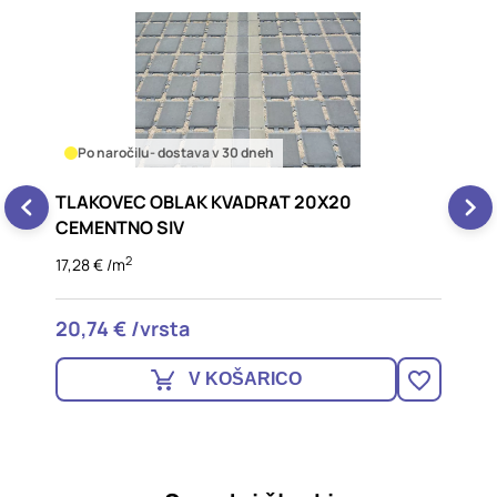
Po naročilu
- dostava v 30 dneh
TLAKOVEC OBLAK KVADRAT 20X20
T
CEMENTNO SIV
T
2
17,28 € /m
2
20,74 € /vrsta
2
V KOŠARICO