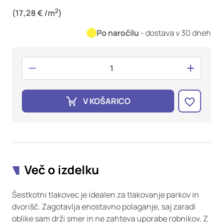
oglaševalska podjetja jih lahko uporabljajo za izdelavo profila
2
vaših interesov, ki ga nato uporabijo za prikazovanje ustreznih
(17,28 € /m
)
oglasov na drugih spletnih mestih. Pri delu uporabljajo
Po naročilu
- dostava v 30 dneh
edinstveno prepoznavanje vašega brskalnika in naprave. Če
zavrnete uporabo teh piškotkov, ne boste deležni našega
ciljnega spletnega oglaševanja.
Potrdi moje izbire
V KOŠARICO
DOVOLI VSE
Več o izdelku
Šestkotni tlakovec je idealen za tlakovanje parkov in
dvorišč. Zagotavlja enostavno polaganje, saj zaradi
oblike sam drži smer in ne zahteva uporabe robnikov. Z