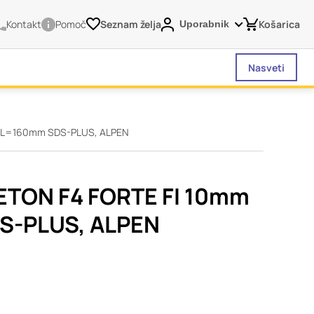
Kontakt
Pomoč
Seznam želja
Košarica
Uporabnik
Nasveti
m L=160mm SDS-PLUS, ALPEN
vašega brskalnika,
tve, vašo napravo ali
je običajno ne
ETON F4 FORTE FI 10mm
o spletno uporabniško
S-PLUS, ALPEN
 da si ogledate več
liva na vašo uporabo
Vedno aktivni
 izklopiti. Običajno