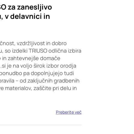
SO za zanesljivo
 v delavnici in
čnost, vzdržljivost in dobro
, so izdelki TRIUSO odlična izbira
e in zahtevnejše domače
i je na voljo širok izbor orodja
ponudbo pa dopolnjujejo tudi
opravila – od zaključnih gradbenih
 materialov, zaščite pri delu in
Preberite več