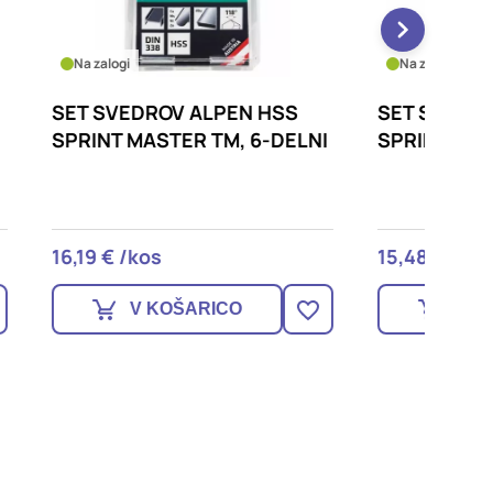
Na zalogi
Na zalo
SS
SET SVEDROV ALPEN HSS
SET S
DELNI
SPRINT, 6-DELNI
MULTIC
15,48 € /kos
29,90 
V KOŠARICO