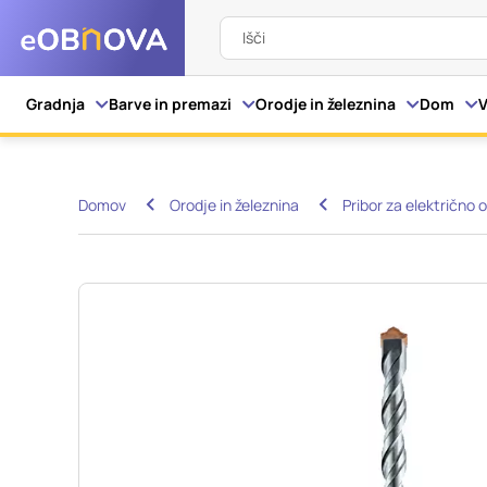
Išči
Nastavitve piškot
Gradnja
Barve in premazi
Orodje in železnina
Dom
V
Vaša zasebnost
Domov
Orodje in železnina
Pribor za električno o
Ko obiščete katero kol
večinoma v obliki pišk
pa skrbijo, da vaše sp
razkrivajo neposredno
izkušnjo. Nekatere vrs
informacij in spremen
tega spletnega mesta 
Obvezni piškotki
Ti piškotki so nujni z