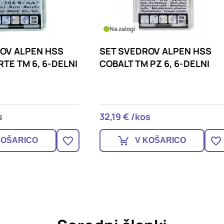
logi
Na zalogi
SVEDROV ALPEN HSS
SET SVEDROV ALPEN H
T TM PZ 6, 6-DELNI
SPRINT MASTER TM, 6-
€ /kos
16,19 € /kos
V KOŠARICO
V KOŠARICO