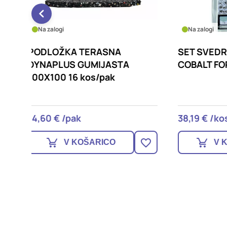
Na zalogi
Na za
SET SVEDROV ALPEN HSS
SET 
A
COBALT FORTE TM 6, 6-DELNI
COBAL
38,19 € /kos
32,19 
V KOŠARICO