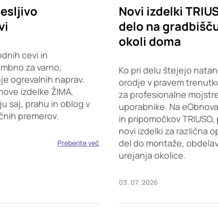
esljivo
Novi izdelki TRIU
vi
delo na gradbišču,
okoli doma
dnih cevi in
embno za varno,
Ko pri delu štejejo natan
je ogrevalnih naprav.
orodje v pravem trenutku
nove izdelke ŽIMA,
za profesionalne mojstr
saj, prahu in oblog v
uporabnike. Na eObnova.s
ičnih premerov.
in pripomočkov TRIUSO, 
novi izdelki za različna 
del do montaže, obdelave
Preberite več
urejanja okolice.
03. 07. 2026