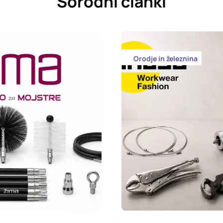
Sorodni članki
Orodje in železnina