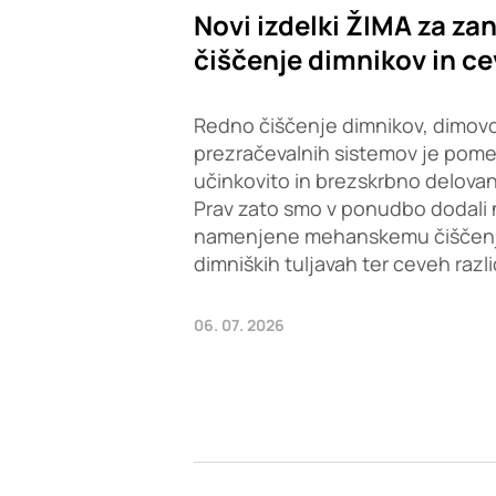
Novi izdelki ŽIMA za zan
čiščenje dimnikov in ce
Redno čiščenje dimnikov, dimovo
prezračevalnih sistemov je pom
učinkovito in brezskrbno delovan
Prav zato smo v ponudbo dodali 
namenjene mehanskemu čiščenju 
dimniških tuljavah ter ceveh razl
06. 07. 2026