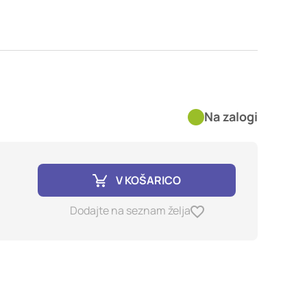
imer nastavitev
blokira te piškotke ali
kovitost delovanja
Na zalogi
jubljena, in
birajo, so združeni in
e spletno mesto.
V KOŠARICO
ih lahko uporabljajo za
Dodajte na seznam želja
sov na drugih spletnih
e. Če zavrnete