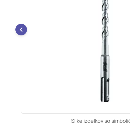
so nastavljeni samo ko
zasebnosti, prijava al
vas opozori na njih. 
Piškotki za učinkovi
S temi piškotki šteje
našega spletnega mest
opazujemo, kako se obi
anonimni. Če uporabo 
Piškotki za ciljno u
Te piškotke nastavijo 
izdelavo profila vaših
mestih. Pri delu upor
uporabo teh piškotkov
Slike izdelkov so simboli