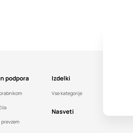
in podpora
Izdelki
orabnikom
Vse kategorije
čila
Nasveti
n prevzem