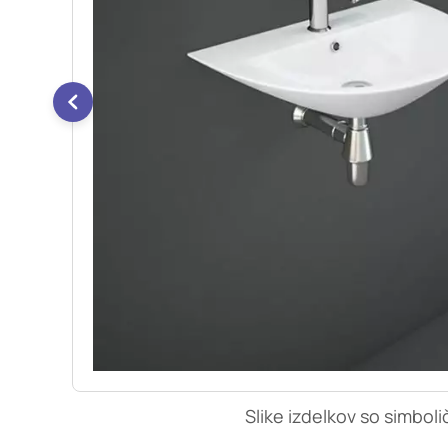
so nastavljeni samo ko
zasebnosti, prijava al
vas opozori na njih. 
Piškotki za učinkovi
S temi piškotki šteje
našega spletnega mest
opazujemo, kako se obi
anonimni. Če uporabo 
Piškotki za ciljno u
Te piškotke nastavijo 
izdelavo profila vaših
mestih. Pri delu upor
uporabo teh piškotkov
Slike izdelkov so simboli