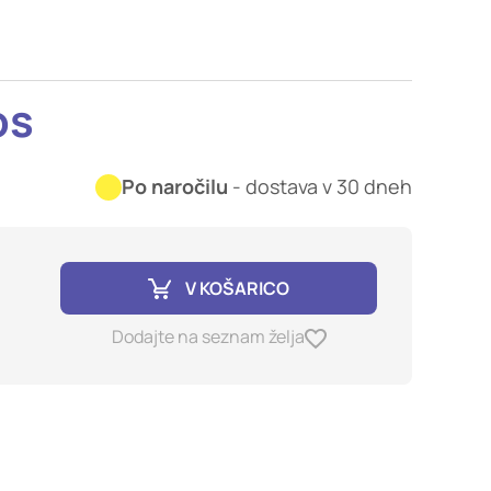
imer nastavitev
blokira te piškotke ali
os
kovitost delovanja
Po naročilu
- dostava v 30 dneh
jubljena, in
birajo, so združeni in
e spletno mesto.
V KOŠARICO
ih lahko uporabljajo za
Dodajte na seznam želja
sov na drugih spletnih
e. Če zavrnete