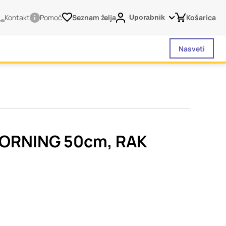
Kontakt
Pomoč
Seznam želja
Košarica
Uporabnik
Nasveti
vašega brskalnika,
tve, vašo napravo ali
je običajno ne
ORNING 50cm, RAK
o spletno uporabniško
 da si ogledate več
liva na vašo uporabo
Vedno aktivni
 izklopiti. Običajno