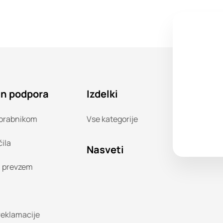
in podpora
Izdelki
orabnikom
Vse kategorije
čila
Nasveti
n prevzem
 reklamacije