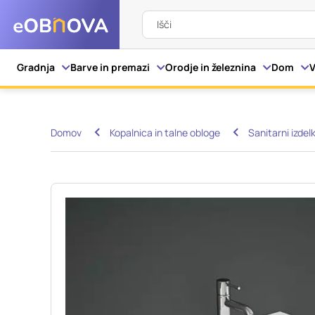
Išči
Nastavitve piškot
Gradnja
Barve in premazi
Orodje in železnina
Dom
V
Vaša zasebnost
Domov
Kopalnica in talne obloge
Sanitarni izdelk
Ko obiščete katero kol
večinoma v obliki pišk
pa skrbijo, da vaše sp
razkrivajo neposredno
izkušnjo. Nekatere vrs
informacij in spremen
tega spletnega mesta 
Obvezni piškotki
Ti piškotki so nujni z