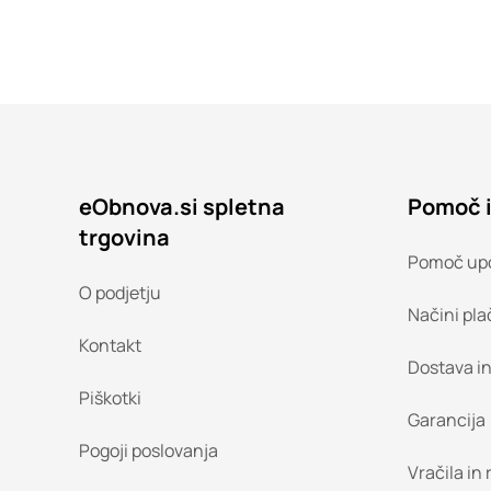
eObnova.si spletna
Pomoč 
trgovina
Pomoč up
O podjetju
Načini pla
Kontakt
Dostava i
Piškotki
Garancija
Pogoji poslovanja
Vračila in