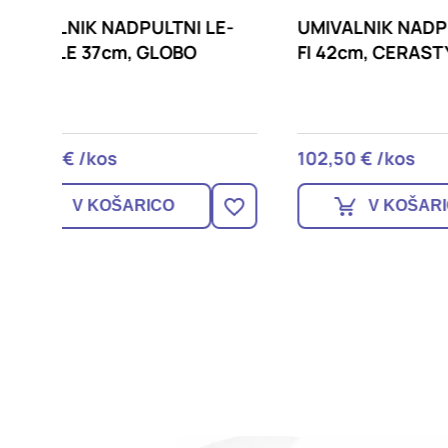
 LE-
UMIVALNIK NADPULTNI ONE
UMIVA
FI 42cm, CERASTYLE
CIOTO
GLOB
102,50 € /kos
433,0
V KOŠARICO