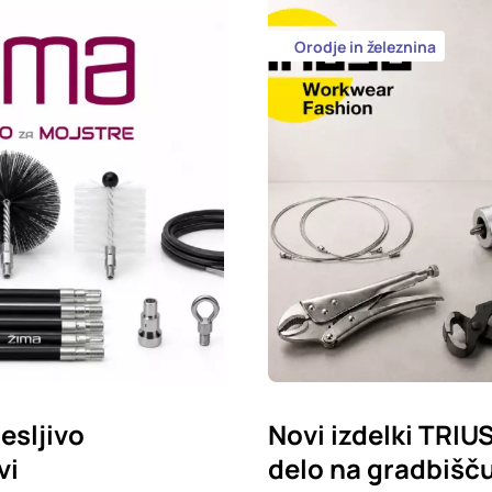
Orodje in železnina
esljivo
Novi izdelki TRIU
vi
delo na gradbišču,