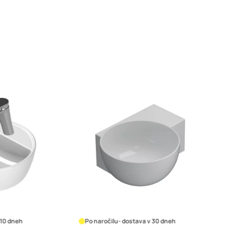
ročilu
- dostava v 30 dneh
Na zalogi