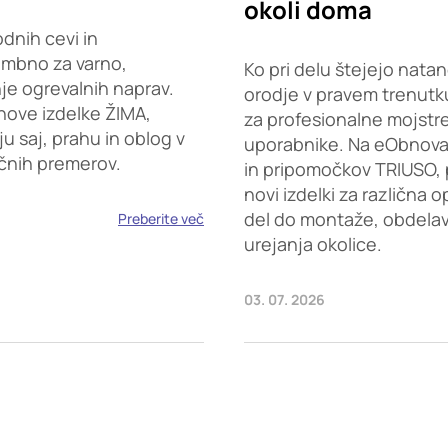
okoli doma
dnih cevi in
embno za varno,
Ko pri delu štejejo natan
je ogrevalnih naprav.
orodje v pravem trenutku
nove izdelke ŽIMA,
za profesionalne mojstr
saj, prahu in oblog v
uporabnike. Na eObnova.s
ičnih premerov.
in pripomočkov TRIUSO, 
novi izdelki za različna 
del do montaže, obdelave
Preberite več
urejanja okolice.
03. 07. 2026