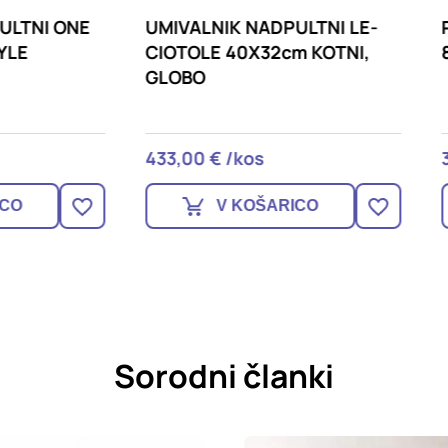
LNIK NADPULTNI LE-
PRITRDILO ZA UMIVALN
LE 40X32cm KOTNI,
8X100mm
O
0 € /kos
3,29 € /kos
V KOŠARICO
V KOŠARICO
Sorodni članki