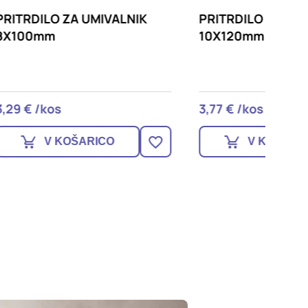
IK
PRITRDILO ZA UMIVALNIK
UMIVA
10X120mm
60X46
3,77 € /kos
133,14 
V KOŠARICO