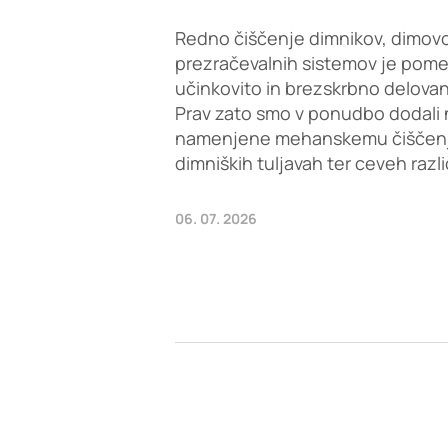
Redno čiščenje dimnikov, dimovo
prezračevalnih sistemov je pom
učinkovito in brezskrbno delovan
Prav zato smo v ponudbo dodali 
namenjene mehanskemu čiščenju 
dimniških tuljavah ter ceveh razl
06. 07. 2026