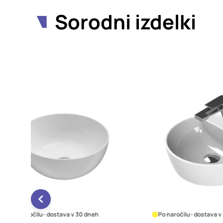
Sorodni izdelki
h
Po naročilu
- dostava v 10 dneh
Po na