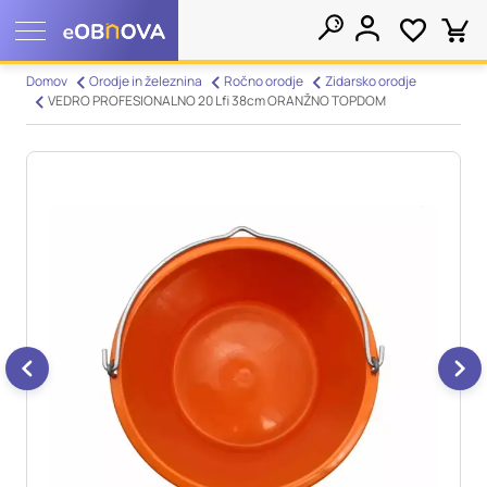
Nastavitve piškotkov
Domov
Orodje in železnina
Ročno orodje
Zidarsko orodje
VEDRO PROFESIONALNO 20 Lfi 38cm ORANŽNO TOPDOM
Išči
Vaša zasebnost
Ko obiščete katero koli spletno mesto, mesto lahko shrani ali
pridobi informacije iz vašega brskalnika, večinoma v obliki
piškotkov. Te informacije se lahko navezujejo na vas, vaše
nastavitve, vašo napravo ali pa skrbijo, da vaše spletno mesto
deluje v skladu z vašimi pričakovanji. Te informacije običajno
ne razkrivajo neposredno vaše identitete, vendar vam lahko
zagotovijo bolj prilagojeno spletno uporabniško izkušnjo.
Nekatere vrste piškotkov lahko zavrnete. Klikajte različna
imena kategorij, da si ogledate več informacij in spremenite
privzete nastavitve. Blokiranje določenih vrst piškotkov vpliva
na vašo uporabo tega spletnega mesta in naše storitve.
Več
informacij
Obvezni piškotki
Vedno aktivni