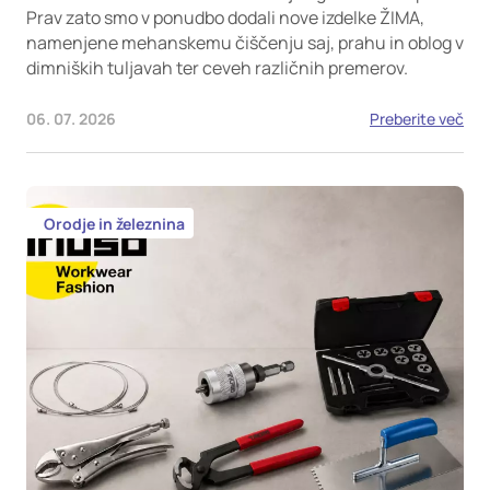
Prav zato smo v ponudbo dodali nove izdelke ŽIMA,
namenjene mehanskemu čiščenju saj, prahu in oblog v
dimniških tuljavah ter ceveh različnih premerov.
06. 07. 2026
Preberite več
Orodje in železnina