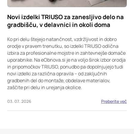
Novi izdelki TRIUSO za zanesljivo delo na
gradbišču, v delavnici in okoli doma
Ko pri delu štejejo natančnost, vzdržljivost in dobro
orodje v pravem trenutku, so izdelki TRIUSO odlična
izbira za profesionalne mojstre in zahtevnejše domače
uporabnike. Na eObnova.si je na voljo širok izbor orodja
in pripomočkov TRIUSO, ponudbo pa dopolnjujejo tudi
novi izdelki za različna opravila – od zaključnih
gradbenih del do montaže, obdelave materialov,
zaščite pri delu in urejanja okolice.
03. 07. 2026
Preberite več