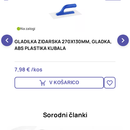
Na zalogi
GLADILKA ZIDARSKA 270X130MM, GLADKA,
G
ABS PLASTIKA KUBALA
7,98 € /kos
1
V KOŠARICO
Sorodni članki