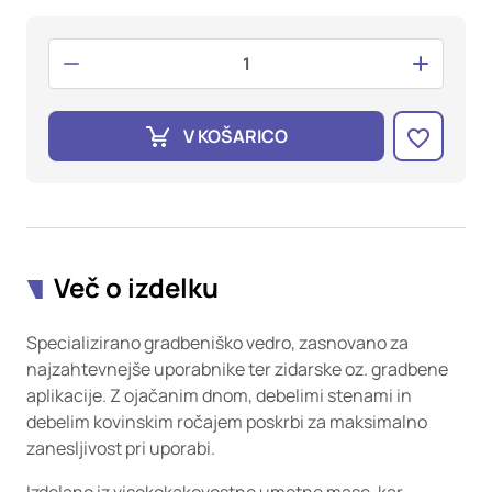
oglaševalska podjetja jih lahko uporabljajo za izdelavo profila
vaših interesov, ki ga nato uporabijo za prikazovanje ustreznih
oglasov na drugih spletnih mestih. Pri delu uporabljajo
edinstveno prepoznavanje vašega brskalnika in naprave. Če
zavrnete uporabo teh piškotkov, ne boste deležni našega
ciljnega spletnega oglaševanja.
V KOŠARICO
Potrdi moje izbire
DOVOLI VSE
Več o izdelku
Specializirano gradbeniško vedro, zasnovano za
najzahtevnejše uporabnike ter zidarske oz. gradbene
aplikacije. Z ojačanim dnom, debelimi stenami in
debelim kovinskim ročajem poskrbi za maksimalno
zanesljivost pri uporabi.