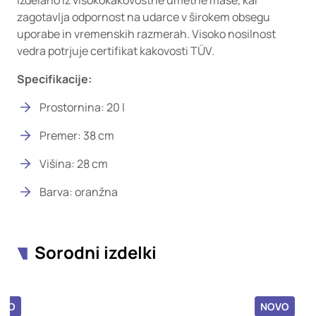
Izdelano iz visokokakovostne umetne mase, kar
zagotavlja odpornost na udarce v širokem obsegu
uporabe in vremenskih razmerah. Visoko nosilnost
vedra potrjuje certifikat kakovosti TÜV.
Specifikacije:
Prostornina: 20 l
Premer: 38 cm
Višina: 28 cm
Barva: oranžna
Sorodni izdelki
OVO
NOVO