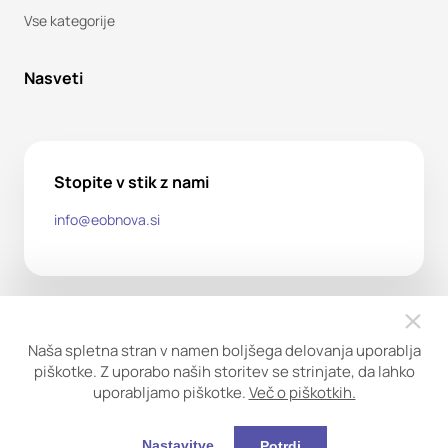
Vse kategorije
Nasveti
Stopite v stik z nami
info@eobnova.si
Naša spletna stran v namen boljšega delovanja uporablja
piškotke. Z uporabo naših storitev se strinjate, da lahko
uporabljamo piškotke.
Več o piškotkih.
Copyright ©2026. Obnova trgovina d.o.o. Vse pravice
pridržane.
Nastavitve
Potrdi