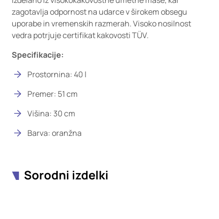
Izdelano iz visokokakovostne umetne mase, kar
zagotavlja odpornost na udarce v širokem obsegu
uporabe in vremenskih razmerah. Visoko nosilnost
vedra potrjuje certifikat kakovosti TÜV.
Specifikacije:
Prostornina: 40 l
Premer: 51 cm
Višina: 30 cm
Barva: oranžna
Sorodni izdelki