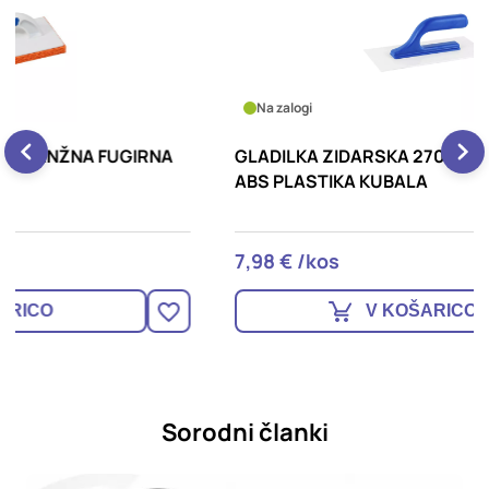
Na zalogi
GLADILKA ZIDARSKA 270X130MM, GLADKA,
G
ABS PLASTIKA KUBALA
7,98 € /kos
1
V KOŠARICO
Sorodni članki