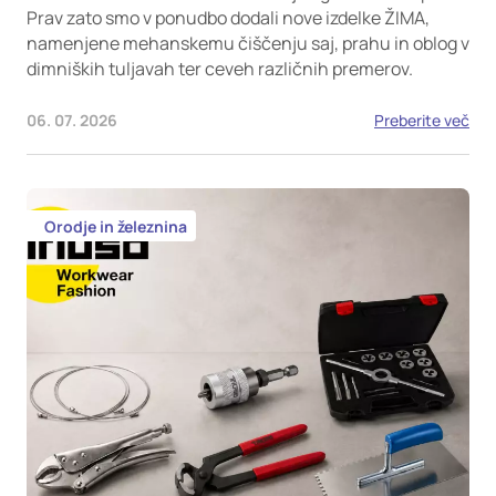
Prav zato smo v ponudbo dodali nove izdelke ŽIMA,
namenjene mehanskemu čiščenju saj, prahu in oblog v
dimniških tuljavah ter ceveh različnih premerov.
06. 07. 2026
Preberite več
Orodje in železnina