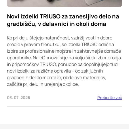
Novi izdelki TRIUSO za zanesljivo delo na
gradbišču, v delavnici in okoli doma
Ko pri delu štejejo natančnost, vzdržljivost in dobro
orodje v pravem trenutku, so izdelki TRIUSO odlična
izbira za profesionalne mojstre in zahtevnejše domače
uporabnike. Na eObnova.si je na voljo širok izbor orodja
in pripomočkov TRIUSO, ponudbo pa dopolnjujejo tudi
novi izdelki za različna opravila – od zaključnih
gradbenih del do montaže, obdelave materialov,
zaščite pri delu in urejanja okolice.
03. 07. 2026
Preberite več