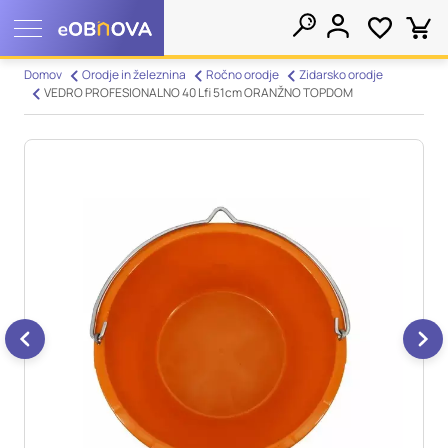
Nastavitve piškotkov
Domov
Orodje in železnina
Ročno orodje
Zidarsko orodje
VEDRO PROFESIONALNO 40 Lfi 51cm ORANŽNO TOPDOM
Išči
Vaša zasebnost
Ko obiščete katero koli spletno mesto, mesto lahko shrani ali
pridobi informacije iz vašega brskalnika, večinoma v obliki
piškotkov. Te informacije se lahko navezujejo na vas, vaše
nastavitve, vašo napravo ali pa skrbijo, da vaše spletno mesto
deluje v skladu z vašimi pričakovanji. Te informacije običajno
ne razkrivajo neposredno vaše identitete, vendar vam lahko
zagotovijo bolj prilagojeno spletno uporabniško izkušnjo.
Nekatere vrste piškotkov lahko zavrnete. Klikajte različna
imena kategorij, da si ogledate več informacij in spremenite
privzete nastavitve. Blokiranje določenih vrst piškotkov vpliva
na vašo uporabo tega spletnega mesta in naše storitve.
Več
informacij
Obvezni piškotki
Vedno aktivni