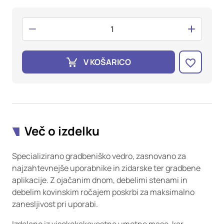
oglaševalska podjetja jih lahko uporabljajo za izdelavo profila
vaših interesov, ki ga nato uporabijo za prikazovanje ustreznih
oglasov na drugih spletnih mestih. Pri delu uporabljajo
edinstveno prepoznavanje vašega brskalnika in naprave. Če
zavrnete uporabo teh piškotkov, ne boste deležni našega
ciljnega spletnega oglaševanja.
V KOŠARICO
Potrdi moje izbire
DOVOLI VSE
Več o izdelku
Specializirano gradbeniško vedro, zasnovano za
najzahtevnejše uporabnike in zidarske ter gradbene
aplikacije. Z ojačanim dnom, debelimi stenami in
debelim kovinskim ročajem poskrbi za maksimalno
zanesljivost pri uporabi.