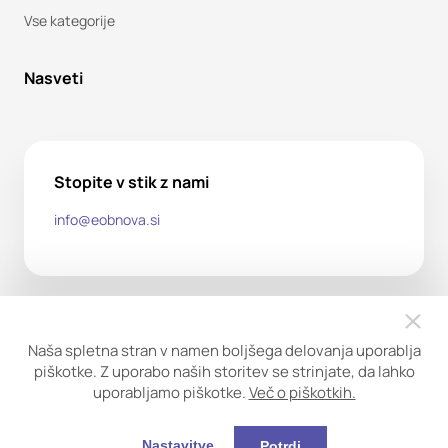
Vse kategorije
Nasveti
Stopite v stik z nami
info@eobnova.si
Naša spletna stran v namen boljšega delovanja uporablja
piškotke. Z uporabo naših storitev se strinjate, da lahko
uporabljamo piškotke.
Več o piškotkih.
Copyright ©2026. Obnova trgovina d.o.o. Vse pravice
pridržane.
Nastavitve
Potrdi