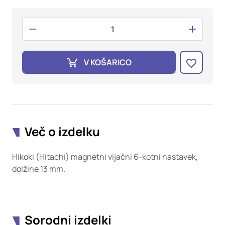
oglaševalska podjetja jih lahko uporabljajo za izdelavo profila
vaših interesov, ki ga nato uporabijo za prikazovanje ustreznih
oglasov na drugih spletnih mestih. Pri delu uporabljajo
edinstveno prepoznavanje vašega brskalnika in naprave. Če
zavrnete uporabo teh piškotkov, ne boste deležni našega
ciljnega spletnega oglaševanja.
V KOŠARICO
Potrdi moje izbire
DOVOLI VSE
Več o izdelku
Hikoki (Hitachi) magnetni vijačni 6-kotni nastavek,
dolžine 13 mm.
Sorodni izdelki