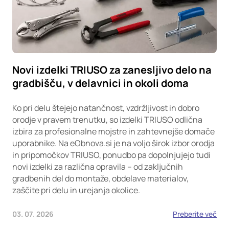
Novi izdelki TRIUSO za zanesljivo delo na
gradbišču, v delavnici in okoli doma
Ko pri delu štejejo natančnost, vzdržljivost in dobro
orodje v pravem trenutku, so izdelki TRIUSO odlična
izbira za profesionalne mojstre in zahtevnejše domače
uporabnike. Na eObnova.si je na voljo širok izbor orodja
in pripomočkov TRIUSO, ponudbo pa dopolnjujejo tudi
novi izdelki za različna opravila – od zaključnih
gradbenih del do montaže, obdelave materialov,
zaščite pri delu in urejanja okolice.
03. 07. 2026
Preberite več