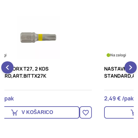
Na zalogi
NASTAVKI KRIŽNI PZ3, 2 KOS
N
STANDARD,ART.BITPZ3K
S
2,49 € /pak
2
V KOŠARICO