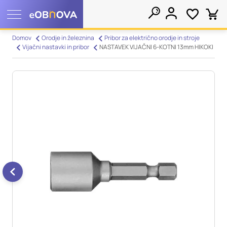
Nastavitve piškotkov
Domov
Orodje in železnina
Pribor za električno orodje in stroje
Vijačni nastavki in pribor
NASTAVEK VIJAČNI 6-KOTNI 13mm HIKOKI
Išči
Vaša zasebnost
Ko obiščete katero koli spletno mesto, mesto lahko shrani ali
pridobi informacije iz vašega brskalnika, večinoma v obliki
piškotkov. Te informacije se lahko navezujejo na vas, vaše
nastavitve, vašo napravo ali pa skrbijo, da vaše spletno mesto
deluje v skladu z vašimi pričakovanji. Te informacije običajno
ne razkrivajo neposredno vaše identitete, vendar vam lahko
zagotovijo bolj prilagojeno spletno uporabniško izkušnjo.
Nekatere vrste piškotkov lahko zavrnete. Klikajte različna
imena kategorij, da si ogledate več informacij in spremenite
privzete nastavitve. Blokiranje določenih vrst piškotkov vpliva
na vašo uporabo tega spletnega mesta in naše storitve.
Več
informacij
Obvezni piškotki
Vedno aktivni