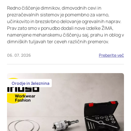
Redno čiščenje dimnikov, dimovodnih cevi in
prezračevalnih sistemov je pomembno za varno,
učinkovito in brezskrbno delovanje ogrevalnih naprav.
Prav zato smo v ponudbo dodali nove izdelke ŽIMA,
namenjene mehanskemu čiščenju saj, prahu in oblog v
dimniških tuljavah ter ceveh različnih premerov.
06. 07. 2026
Preberite več
Orodje in železnina