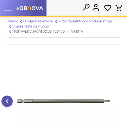
Nastavitve piškotkov
Domov
Orodje in železnina
Pribor za električno orodje in stroje
Vijačni nastavki in pribor
Išči
NASTAVEK VIJAČNI DOLGI T20 150mm MAKITA
Vaša zasebnost
Ko obiščete katero koli spletno mesto, mesto lahko shrani ali
pridobi informacije iz vašega brskalnika, večinoma v obliki
piškotkov. Te informacije se lahko navezujejo na vas, vaše
nastavitve, vašo napravo ali pa skrbijo, da vaše spletno mesto
deluje v skladu z vašimi pričakovanji. Te informacije običajno
ne razkrivajo neposredno vaše identitete, vendar vam lahko
zagotovijo bolj prilagojeno spletno uporabniško izkušnjo.
Nekatere vrste piškotkov lahko zavrnete. Klikajte različna
imena kategorij, da si ogledate več informacij in spremenite
privzete nastavitve. Blokiranje določenih vrst piškotkov vpliva
na vašo uporabo tega spletnega mesta in naše storitve.
Več
informacij
Obvezni piškotki
Vedno aktivni