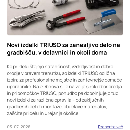
Novi izdelki TRIUSO za zanesljivo delo na
gradbišču, v delavnici in okoli doma
Ko pri delu štejejo natančnost, vzdržljivost in dobro
orodje v pravem trenutku, so izdelki TRIUSO odlična
izbira za profesionalne mojstre in zahtevnejše domače
uporabnike. Na eObnova.si je na voljo širok izbor orodja
in pripomočkov TRIUSO, ponudbo pa dopolnjujejo tudi
novi izdelki za različna opravila – od zaključnih
gradbenih del do montaže, obdelave materialov,
zaščite pri delu in urejanja okolice.
03. 07. 2026
Preberite več