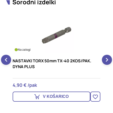
Sorodni izdelki
Na zalogi
m TX-40 2KOS/PAK.
NASTAVKI TORX 50mm TX-3
DYNA PLUS
4,90 € /pak
ŠARICO
V KOŠARIC