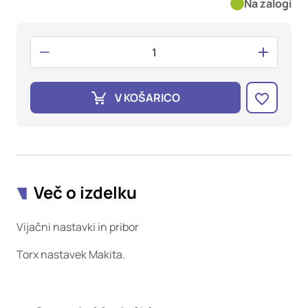
oglaševalska podjetja jih lahko uporabljajo za izdelavo profila
Na zalogi
vaših interesov, ki ga nato uporabijo za prikazovanje ustreznih
oglasov na drugih spletnih mestih. Pri delu uporabljajo
edinstveno prepoznavanje vašega brskalnika in naprave. Če
zavrnete uporabo teh piškotkov, ne boste deležni našega
ciljnega spletnega oglaševanja.
V KOŠARICO
Potrdi moje izbire
DOVOLI VSE
Več o izdelku
Vijačni nastavki in pribor
Torx nastavek Makita.