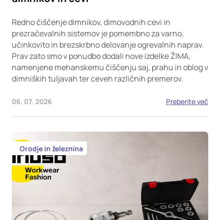
Redno čiščenje dimnikov, dimovodnih cevi in
prezračevalnih sistemov je pomembno za varno,
učinkovito in brezskrbno delovanje ogrevalnih naprav.
Prav zato smo v ponudbo dodali nove izdelke ŽIMA,
namenjene mehanskemu čiščenju saj, prahu in oblog v
dimniških tuljavah ter ceveh različnih premerov.
06. 07. 2026
Preberite več
Orodje in železnina