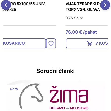
VIJAK TESARSKI DYNA PLUS 6X200/80 UNIV.
V
TORX VGR. GLAVA
V
0,76 € /kos
0
76,00 € /paket
5
V KOŠARICO
Sorodni članki
Dom