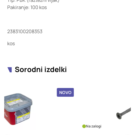
Tip: PBK (raztezni vijak)
Pakiranje: 100 kos
2383100208353
kos
Sorodni izdelki
OVO
NOVO
Na zalogi