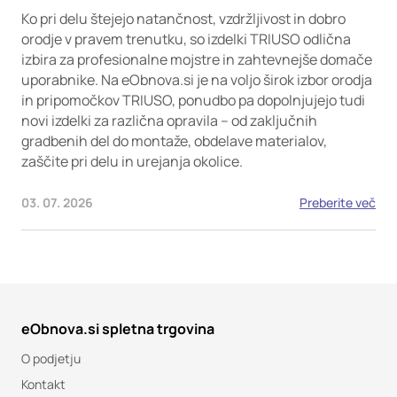
Ko pri delu štejejo natančnost, vzdržljivost in dobro
orodje v pravem trenutku, so izdelki TRIUSO odlična
izbira za profesionalne mojstre in zahtevnejše domače
uporabnike. Na eObnova.si je na voljo širok izbor orodja
in pripomočkov TRIUSO, ponudbo pa dopolnjujejo tudi
novi izdelki za različna opravila – od zaključnih
gradbenih del do montaže, obdelave materialov,
zaščite pri delu in urejanja okolice.
03. 07. 2026
Preberite več
eObnova.si spletna trgovina
O podjetju
Kontakt