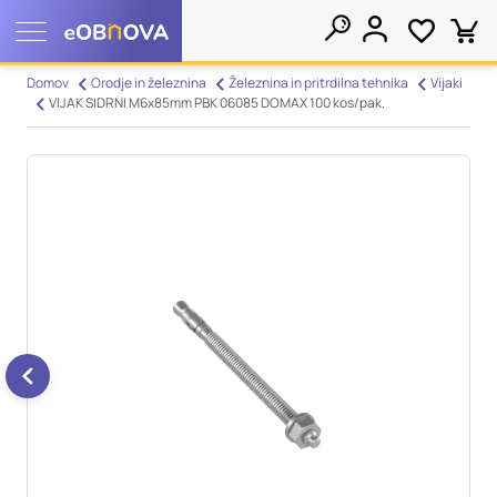
Nastavitve piškotkov
Domov
Orodje in železnina
Železnina in pritrdilna tehnika
Vijaki
VIJAK SIDRNI M6x85mm PBK 06085 DOMAX 100 kos/pak.
Išči
Vaša zasebnost
Ko obiščete katero koli spletno mesto, mesto lahko shrani ali
pridobi informacije iz vašega brskalnika, večinoma v obliki
piškotkov. Te informacije se lahko navezujejo na vas, vaše
nastavitve, vašo napravo ali pa skrbijo, da vaše spletno mesto
deluje v skladu z vašimi pričakovanji. Te informacije običajno
ne razkrivajo neposredno vaše identitete, vendar vam lahko
zagotovijo bolj prilagojeno spletno uporabniško izkušnjo.
Nekatere vrste piškotkov lahko zavrnete. Klikajte različna
imena kategorij, da si ogledate več informacij in spremenite
privzete nastavitve. Blokiranje določenih vrst piškotkov vpliva
na vašo uporabo tega spletnega mesta in naše storitve.
Več
informacij
Obvezni piškotki
Vedno aktivni