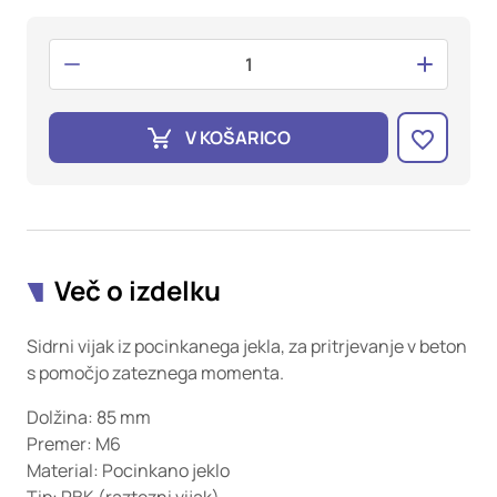
oglaševalska podjetja jih lahko uporabljajo za izdelavo profila
vaših interesov, ki ga nato uporabijo za prikazovanje ustreznih
oglasov na drugih spletnih mestih. Pri delu uporabljajo
edinstveno prepoznavanje vašega brskalnika in naprave. Če
zavrnete uporabo teh piškotkov, ne boste deležni našega
ciljnega spletnega oglaševanja.
V KOŠARICO
Potrdi moje izbire
DOVOLI VSE
Več o izdelku
Sidrni vijak iz pocinkanega jekla, za pritrjevanje v beton
s pomočjo zateznega momenta.
Dolžina: 85 mm
Premer: M6
Material: Pocinkano jeklo