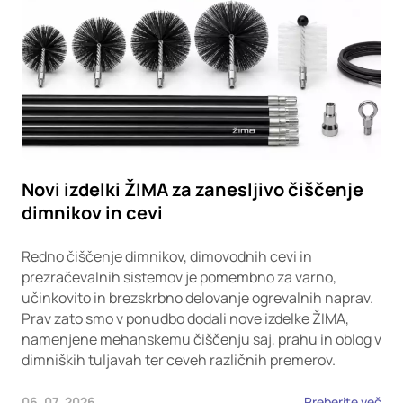
Novi izdelki ŽIMA za zanesljivo čiščenje
dimnikov in cevi
Redno čiščenje dimnikov, dimovodnih cevi in
prezračevalnih sistemov je pomembno za varno,
učinkovito in brezskrbno delovanje ogrevalnih naprav.
Prav zato smo v ponudbo dodali nove izdelke ŽIMA,
namenjene mehanskemu čiščenju saj, prahu in oblog v
dimniških tuljavah ter ceveh različnih premerov.
06. 07. 2026
Preberite več