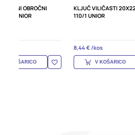
NI
KLJUČ VILIČASTI 20X22MM
KLJUČ
110/1 UNIOR
110/1
8,44 € /kos
6,56 
V KOŠARICO