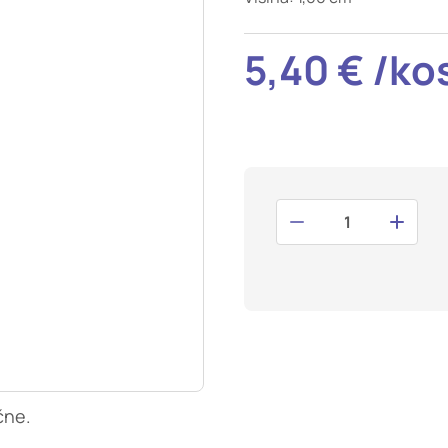
t odziv na vaša dejanja, ki vodijo do storitvenih zahtev, na pr
i izpolnjevanje obrazcev. Na voljo imate nastavitev, da brskalnik 
5,40 € /ko
V tem primeru nekateri deli spletnega mesta ne bodo delovali.
tost delovanja
mo obiske in izvor prometa, da lahko merimo in izboljšamo učin
a. Z njimi prepoznamo, katera mesta so najbolj in najmanj pril
skovalci pomikajo po spletnem mestu. Podatki, ki jih piškotki z
teh piškotkov zavrnete, ne bomo vedeli, kdaj ste obiskali naš
smerjenost
naši oglaševalski partnerji. Partnerska oglaševalska podjetja j
 interesov, ki ga nato uporabijo za prikazovanje ustreznih ogla
abljajo edinstveno prepoznavanje vašega brskalnika in naprav
, ne boste deležni našega ciljnega spletnega oglaševanja.
čne.