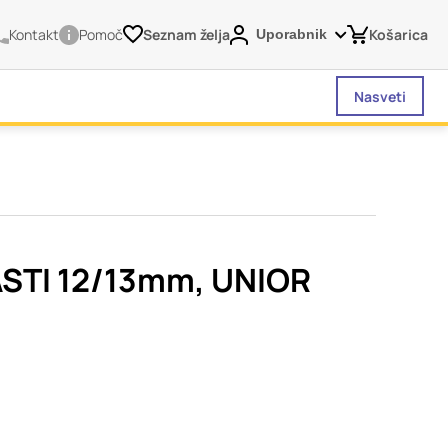
Kontakt
Pomoč
Seznam želja
Košarica
Uporabnik
Nasveti
vašega brskalnika,
tve, vašo napravo ali
je običajno ne
ASTI 12/13mm, UNIOR
o spletno uporabniško
 da si ogledate več
liva na vašo uporabo
Vedno aktivni
 izklopiti. Običajno