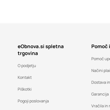
eObnova.si spletna
Pomoč 
trgovina
Pomoč up
O podjetju
Načini pla
Kontakt
Dostava i
Piškotki
Garancija
Pogoji poslovanja
Vračila in