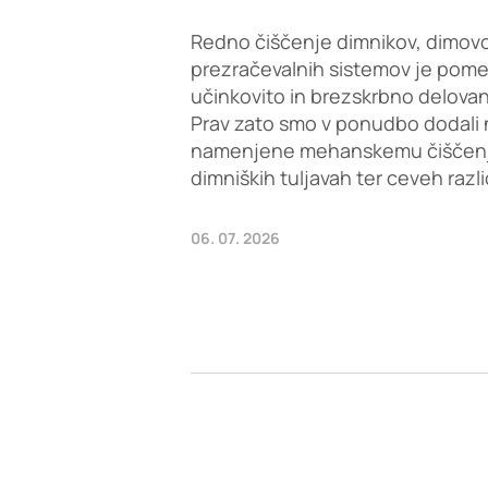
Redno čiščenje dimnikov, dimovo
prezračevalnih sistemov je pom
učinkovito in brezskrbno delovan
Prav zato smo v ponudbo dodali 
namenjene mehanskemu čiščenju 
dimniških tuljavah ter ceveh razl
06. 07. 2026