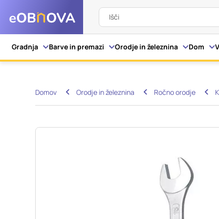
Išči
Nastavitve piškot
Gradnja
Barve in premazi
Orodje in železnina
Dom
V
Vaša zasebnost
Domov
Orodje in železnina
Ročno orodje
K
Ko obiščete katero kol
večinoma v obliki pišk
pa skrbijo, da vaše sp
razkrivajo neposredno
izkušnjo. Nekatere vrs
informacij in spremen
tega spletnega mesta 
Obvezni piškotki
Ti piškotki so nujni z