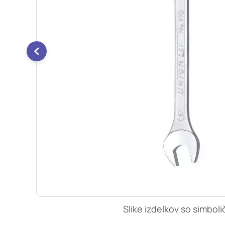
so nastavljeni samo ko
zasebnosti, prijava al
vas opozori na njih. 
Piškotki za učinkovi
S temi piškotki šteje
našega spletnega mest
opazujemo, kako se obi
anonimni. Če uporabo 
Piškotki za ciljno u
Te piškotke nastavijo 
izdelavo profila vaših
mestih. Pri delu upor
uporabo teh piškotkov
Slike izdelkov so simboli