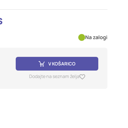
imer nastavitev
blokira te piškotke ali
s
Na zalogi
kovitost delovanja
jubljena, in
birajo, so združeni in
e spletno mesto.
V KOŠARICO
Dodajte na seznam želja
ih lahko uporabljajo za
sov na drugih spletnih
e. Če zavrnete