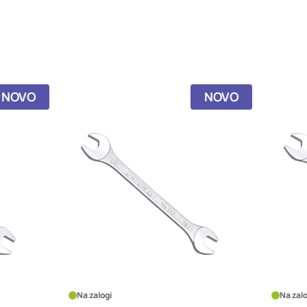
NOVO
logi
Na zalogi