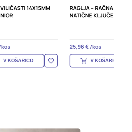
5MM
RAGLJA – RAČNA – ROČKA ZA
KLJUČI
NATIČNE KLJUČE 1/2 KNE12
MM IK
25,98 € /kos
10,05 €
V KOŠARICO