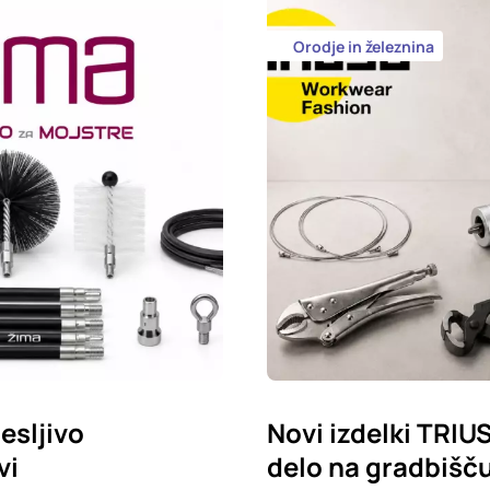
Orodje in železnina
esljivo
Novi izdelki TRIU
vi
delo na gradbišču,