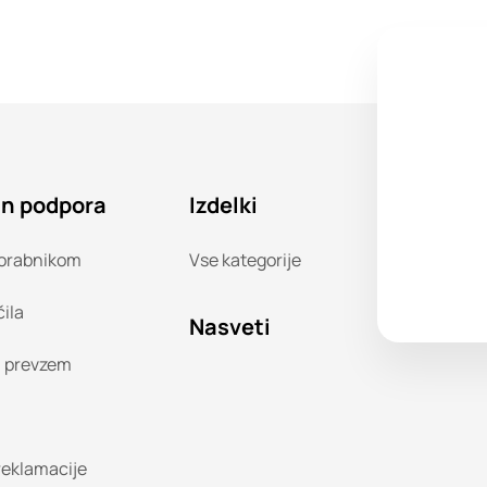
in podpora
Izdelki
orabnikom
Vse kategorije
čila
Nasveti
n prevzem
 reklamacije