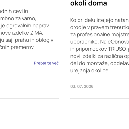
okoli doma
dnih cevi in
embno za varno,
Ko pri delu štejejo natan
je ogrevalnih naprav.
orodje v pravem trenutku
nove izdelke ŽIMA,
za profesionalne mojstr
saj, prahu in oblog v
uporabnike. Na eObnova.s
ičnih premerov.
in pripomočkov TRIUSO, 
novi izdelki za različna 
del do montaže, obdelave
Preberite več
urejanja okolice.
03. 07. 2026