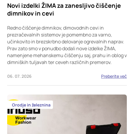
Novi izdelki ŽIMA za zanesljivo čiščenje
dimnikov in cevi
Redno čiščenje dimnikov, dimovodnih cevi in
prezračevalnih sistemov je pomembno za varno,
učinkovito in brezskrbno delovanje ogrevalnih naprav.
Prav zato smo v ponudbo dodali nove izdelke ŽIMA,
namenjene mehanskemu čiščenju saj, prahu in oblog v
dimniških tuljavah ter ceveh različnih premerov.
06. 07. 2026
Preberite več
Orodje in železnina