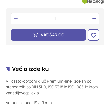
oglaševalska podjetja jih lahko uporabljajo za izdelavo profila
Na zalogi
vaših interesov, ki ga nato uporabijo za prikazovanje ustreznih
oglasov na drugih spletnih mestih. Pri delu uporabljajo
edinstveno prepoznavanje vašega brskalnika in naprave. Če
zavrnete uporabo teh piškotkov, ne boste deležni našega
ciljnega spletnega oglaševanja.
V KOŠARICO
Potrdi moje izbire
DOVOLI VSE
Več o izdelku
Viličasto-obročni ključ Premium-line, izdelan po
standardih po DIN 3110, ISO 3318 in ISO 1085, iz krom-
vanadijevega jekla.
Velikost ključa: 19 / 19 mm