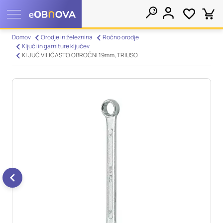
Nastavitve piškotkov
Domov
Orodje in železnina
Ročno orodje
Ključi in garniture ključev
Išči
KLJUČ VILIČASTO OBROČNI 19mm, TRIUSO
Vaša zasebnost
Ko obiščete katero koli spletno mesto, mesto lahko shrani ali
pridobi informacije iz vašega brskalnika, večinoma v obliki
piškotkov. Te informacije se lahko navezujejo na vas, vaše
nastavitve, vašo napravo ali pa skrbijo, da vaše spletno mesto
deluje v skladu z vašimi pričakovanji. Te informacije običajno
ne razkrivajo neposredno vaše identitete, vendar vam lahko
zagotovijo bolj prilagojeno spletno uporabniško izkušnjo.
Nekatere vrste piškotkov lahko zavrnete. Klikajte različna
imena kategorij, da si ogledate več informacij in spremenite
privzete nastavitve. Blokiranje določenih vrst piškotkov vpliva
na vašo uporabo tega spletnega mesta in naše storitve.
Več
informacij
Obvezni piškotki
Vedno aktivni