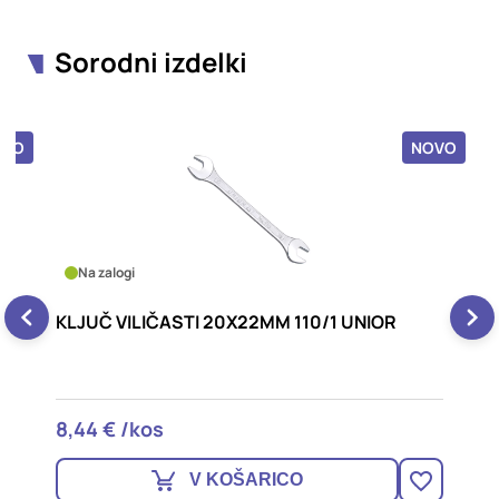
Sorodni izdelki
OVO
NOVO
Na zalogi
KLJUČ VILIČASTI 20X22MM 110/1 UNIOR
K
8,44 € /kos
6
V KOŠARICO