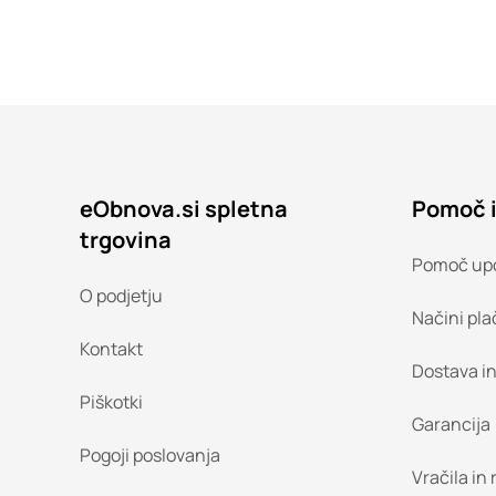
eObnova.si spletna
Pomoč 
trgovina
Pomoč up
O podjetju
Načini pla
Kontakt
Dostava i
Piškotki
Garancija
Pogoji poslovanja
Vračila in