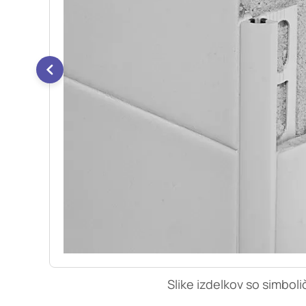
so nastavljeni samo ko
zasebnosti, prijava al
vas opozori na njih. 
Piškotki za učinkovi
S temi piškotki šteje
našega spletnega mest
opazujemo, kako se obi
anonimni. Če uporabo 
Piškotki za ciljno u
Te piškotke nastavijo 
izdelavo profila vaših
mestih. Pri delu upor
uporabo teh piškotkov
Slike izdelkov so simboli