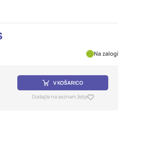
imer nastavitev
blokira te piškotke ali
s
kovitost delovanja
Na zalogi
jubljena, in
birajo, so združeni in
e spletno mesto.
V KOŠARICO
ih lahko uporabljajo za
Dodajte na seznam želja
sov na drugih spletnih
e. Če zavrnete