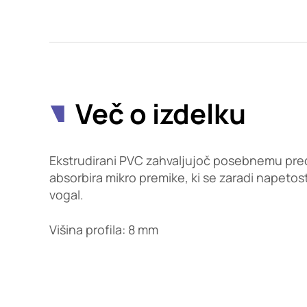
Potrdi moje izbire
Več o izdelku
Ekstrudirani PVC zahvaljujoč posebnemu prede
absorbira mikro premike, ki se zaradi napetos
vogal.
Višina profila: 8 mm