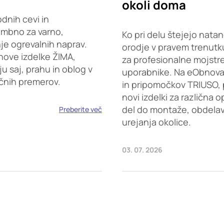
okoli doma
dnih cevi in
embno za varno,
Ko pri delu štejejo natan
je ogrevalnih naprav.
orodje v pravem trenutku
nove izdelke ŽIMA,
za profesionalne mojstr
saj, prahu in oblog v
uporabnike. Na eObnova.s
ičnih premerov.
in pripomočkov TRIUSO, 
novi izdelki za različna 
del do montaže, obdelave
Preberite več
urejanja okolice.
03. 07. 2026