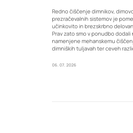
Redno čiščenje dimnikov, dimovo
prezračevalnih sistemov je pom
učinkovito in brezskrbno delovan
Prav zato smo v ponudbo dodali 
namenjene mehanskemu čiščenju 
dimniških tuljavah ter ceveh razl
06. 07. 2026