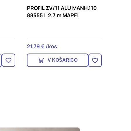
.110
PROFIL ZV/11 ALU SILK 134
PROFIL
88560 L 2,7 m MAPEI
88548 
21,79 € /kos
21,79 
V KOŠARICO