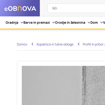
Išči
Nastavitve piškot
Gradnja
Barve in premazi
Orodje in železnina
Dom
V
Vaša zasebnost
Domov
Kopalnica in talne obloge
Profili in pribo
Ko obiščete katero kol
večinoma v obliki pišk
pa skrbijo, da vaše sp
razkrivajo neposredno
izkušnjo. Nekatere vrs
informacij in spremen
tega spletnega mesta 
Obvezni piškotki
Ti piškotki so nujni z