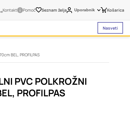
Kontakt
Pomoč
Seznam želja
Košarica
Uporabnik
Nasveti
70cm BEL, PROFILPAS
vašega brskalnika,
tve, vašo napravo ali
je običajno ne
LNI PVC POLKROŽNI
o spletno uporabniško
BEL, PROFILPAS
 da si ogledate več
liva na vašo uporabo
Vedno aktivni
 izklopiti. Običajno