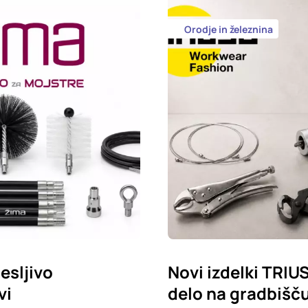
Orodje in železnina
esljivo
Novi izdelki TRIU
vi
delo na gradbišču,