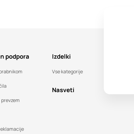
in podpora
Izdelki
orabnikom
Vse kategorije
čila
Nasveti
n prevzem
 reklamacije