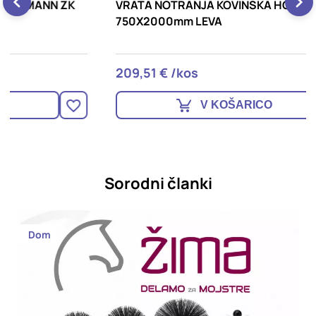
VRATA NOTRANJA KOVINSKA HÖRMANN ZK
V
750X2000mm LEVA
209,51 € /kos
2
V KOŠARICO
Sorodni članki
Dom