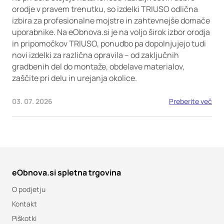
orodje v pravem trenutku, so izdelki TRIUSO odlična
izbira za profesionalne mojstre in zahtevnejše domače
uporabnike. Na eObnova.si je na voljo širok izbor orodja
in pripomočkov TRIUSO, ponudbo pa dopolnjujejo tudi
novi izdelki za različna opravila – od zaključnih
gradbenih del do montaže, obdelave materialov,
zaščite pri delu in urejanja okolice.
03. 07. 2026
Preberite več
eObnova.si spletna trgovina
O podjetju
Kontakt
Piškotki