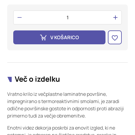
oglaševalska podjetja jih lahko uporabljajo za izdelavo profila
vaših interesov, ki ga nato uporabijo za prikazovanje ustreznih
oglasov na drugih spletnih mestih. Pri delu uporabljajo
edinstveno prepoznavanje vašega brskalnika in naprave. Če
zavrnete uporabo teh piškotkov, ne boste deležni našega
ciljnega spletnega oglaševanja.
V KOŠARICO
Potrdi moje izbire
DOVOLI VSE
Več o izdelku
Vratno krilo iz večplastne laminatne površine,
impregnirano s termoreaktivnimi smolami, je zaradi
odlične površinske gostote in odpornosti proti abraziji
primerno tudi za večje obremenitve.
Enotni videz dekorja poskrbi za enovit izgled, ki ne