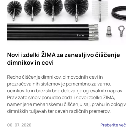
Novi izdelki ŽIMA za zanesljivo čiščenje
dimnikov in cevi
Redno čiščenje dimnikov, dimovodnih cevi in
prezračevalnih sistemov je pomembno za varno,
učinkovito in brezskrbno delovanje ogrevalnih naprav.
Prav zato smo v ponudbo dodali nove izdelke ŽIMA,
namenjene mehanskemu čiščenju saj, prahu in oblog v
dimniških tuljavah ter ceveh različnih premerov.
06. 07. 2026
Preberite več