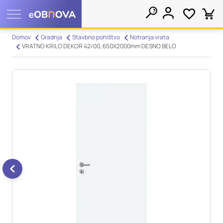
Nastavitve piškotkov
Domov
Gradnja
Stavbno pohištvo
Notranja vrata
VRATNO KRILO DEKOR 42/00, 650X2000mm DESNO BELO
Išči
Vaša zasebnost
Ko obiščete katero koli spletno mesto, mesto lahko shrani ali
pridobi informacije iz vašega brskalnika, večinoma v obliki
piškotkov. Te informacije se lahko navezujejo na vas, vaše
nastavitve, vašo napravo ali pa skrbijo, da vaše spletno mesto
deluje v skladu z vašimi pričakovanji. Te informacije običajno
ne razkrivajo neposredno vaše identitete, vendar vam lahko
zagotovijo bolj prilagojeno spletno uporabniško izkušnjo.
Nekatere vrste piškotkov lahko zavrnete. Klikajte različna
imena kategorij, da si ogledate več informacij in spremenite
privzete nastavitve. Blokiranje določenih vrst piškotkov vpliva
na vašo uporabo tega spletnega mesta in naše storitve.
Več
informacij
Obvezni piškotki
Vedno aktivni