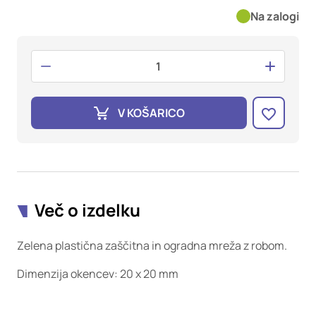
oglaševalska podjetja jih lahko uporabljajo za izdelavo profila
Na zalogi
vaših interesov, ki ga nato uporabijo za prikazovanje ustreznih
oglasov na drugih spletnih mestih. Pri delu uporabljajo
edinstveno prepoznavanje vašega brskalnika in naprave. Če
zavrnete uporabo teh piškotkov, ne boste deležni našega
ciljnega spletnega oglaševanja.
V KOŠARICO
Potrdi moje izbire
DOVOLI VSE
Več o izdelku
Zelena plastična zaščitna in ogradna mreža z robom.
Dimenzija okencev: 20 x 20 mm