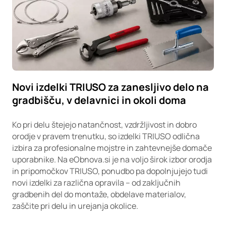
Novi izdelki TRIUSO za zanesljivo delo na
gradbišču, v delavnici in okoli doma
Ko pri delu štejejo natančnost, vzdržljivost in dobro
orodje v pravem trenutku, so izdelki TRIUSO odlična
izbira za profesionalne mojstre in zahtevnejše domače
uporabnike. Na eObnova.si je na voljo širok izbor orodja
in pripomočkov TRIUSO, ponudbo pa dopolnjujejo tudi
novi izdelki za različna opravila – od zaključnih
gradbenih del do montaže, obdelave materialov,
zaščite pri delu in urejanja okolice.