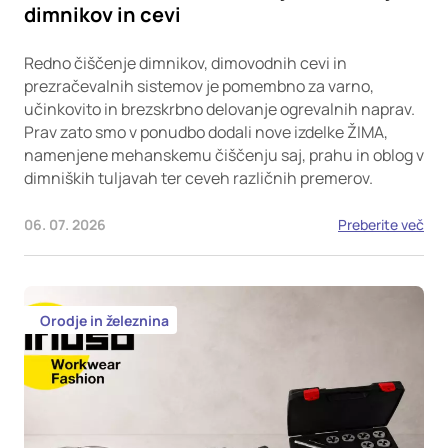
dimnikov in cevi
Redno čiščenje dimnikov, dimovodnih cevi in
prezračevalnih sistemov je pomembno za varno,
učinkovito in brezskrbno delovanje ogrevalnih naprav.
Prav zato smo v ponudbo dodali nove izdelke ŽIMA,
namenjene mehanskemu čiščenju saj, prahu in oblog v
dimniških tuljavah ter ceveh različnih premerov.
06. 07. 2026
Preberite več
Orodje in železnina