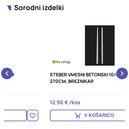
Sorodni izdelki
Na zalogi
STEBER VMESNI BETONSKI 10/6 6/6 32KG
S
270CM, BREZNIKAR
R
12,90 € /kos
4
V KOŠARICO