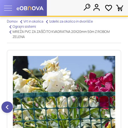
Nastavitve piškotkov
Domov
Vrt in okolica
Izdelki za okolico in dvorišče
Ograjni sistemi
Išči
MREŽA PVC ZA ZAŠČITO KVADRATNA 20X20mm 50m Z ROBOM
Vaša zasebnost
ZELENA
Ko obiščete katero koli spletno mesto, mesto lahko shrani ali
pridobi informacije iz vašega brskalnika, večinoma v obliki
piškotkov. Te informacije se lahko navezujejo na vas, vaše
nastavitve, vašo napravo ali pa skrbijo, da vaše spletno mesto
deluje v skladu z vašimi pričakovanji. Te informacije običajno
ne razkrivajo neposredno vaše identitete, vendar vam lahko
zagotovijo bolj prilagojeno spletno uporabniško izkušnjo.
Nekatere vrste piškotkov lahko zavrnete. Klikajte različna
imena kategorij, da si ogledate več informacij in spremenite
privzete nastavitve. Blokiranje določenih vrst piškotkov vpliva
na vašo uporabo tega spletnega mesta in naše storitve.
Več
informacij
Obvezni piškotki
Vedno aktivni