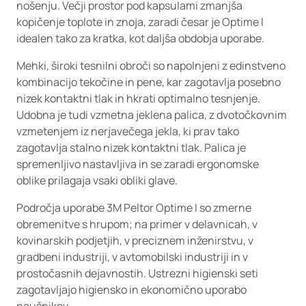
nošenju. Večji prostor pod kapsulami zmanjša
kopičenje toplote in znoja, zaradi česar je Optime I
idealen tako za kratka, kot daljša obdobja uporabe.
Mehki, široki tesnilni obroči so napolnjeni z edinstveno
kombinacijo tekočine in pene, kar zagotavlja posebno
nizek kontaktni tlak in hkrati optimalno tesnjenje.
Udobna je tudi vzmetna jeklena palica, z dvotočkovnim
vzmetenjem iz nerjavečega jekla, ki prav tako
zagotavlja stalno nizek kontaktni tlak. Palica je
spremenljivo nastavljiva in se zaradi ergonomske
oblike prilagaja vsaki obliki glave.
Področja uporabe 3M Peltor Optime I so zmerne
obremenitve s hrupom; na primer v delavnicah, v
kovinarskih podjetjih, v preciznem inženirstvu, v
gradbeni industriji, v avtomobilski industriji in v
prostočasnih dejavnostih. Ustrezni higienski seti
zagotavljajo higiensko in ekonomično uporabo