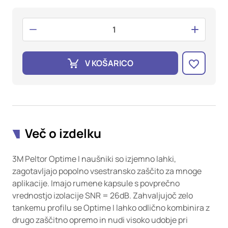
oglaševalska podjetja jih lahko uporabljajo za izdelavo profila
vaših interesov, ki ga nato uporabijo za prikazovanje ustreznih
oglasov na drugih spletnih mestih. Pri delu uporabljajo
edinstveno prepoznavanje vašega brskalnika in naprave. Če
zavrnete uporabo teh piškotkov, ne boste deležni našega
ciljnega spletnega oglaševanja.
V KOŠARICO
Potrdi moje izbire
DOVOLI VSE
Več o izdelku
3M Peltor Optime I naušniki so izjemno lahki,
zagotavljajo popolno vsestransko zaščito za mnoge
aplikacije. Imajo rumene kapsule s povprečno
vrednostjo izolacije SNR = 26dB. Zahvaljujoč zelo
tankemu profilu se Optime I lahko odlično kombinira z
drugo zaščitno opremo in nudi visoko udobje pri