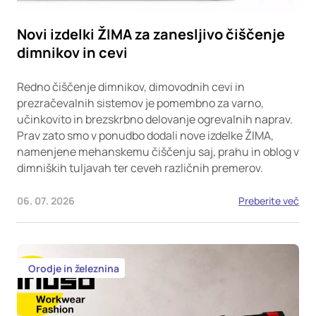
Novi izdelki ŽIMA za zanesljivo čiščenje
dimnikov in cevi
Redno čiščenje dimnikov, dimovodnih cevi in
prezračevalnih sistemov je pomembno za varno,
učinkovito in brezskrbno delovanje ogrevalnih naprav.
Prav zato smo v ponudbo dodali nove izdelke ŽIMA,
namenjene mehanskemu čiščenju saj, prahu in oblog v
dimniških tuljavah ter ceveh različnih premerov.
06. 07. 2026
Preberite več
Orodje in železnina