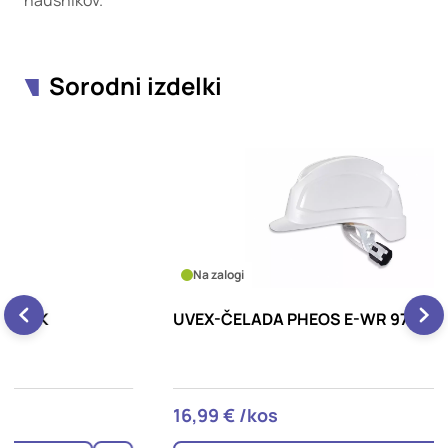
naušnikov.
Sorodni izdelki
Na zalogi
UVEX-ČELADA PHEOS E-WR 9770030 BELA
F
16,99 € /kos
2