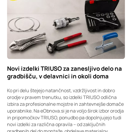
Novi izdelki TRIUSO za zanesljivo delo na
gradbišču, v delavnici in okoli doma
Ko pri delu štejejo natančnost, vzdržljivost in dobro
orodje v pravem trenutku, so izdelki TRIUSO odlična
izbira za profesionalne mojstre in zahtevnejše domače
uporabnike. Na eObnova.si je na voljo širok izbor orodja
in pripomočkov TRIUSO, ponudbo pa dopolnjujejo tudi
novi izdelki za različna opravila – od zaključnih
gradbenih del do montaže, obdelave materialov,