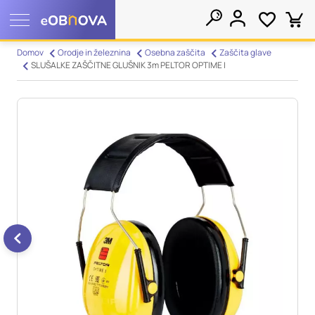
Nastavitve piškotkov
Domov
Orodje in železnina
Osebna zaščita
Zaščita glave
SLUŠALKE ZAŠČITNE GLUŠNIK 3m PELTOR OPTIME I
Išči
Vaša zasebnost
Ko obiščete katero koli spletno mesto, mesto lahko shrani ali
pridobi informacije iz vašega brskalnika, večinoma v obliki
piškotkov. Te informacije se lahko navezujejo na vas, vaše
nastavitve, vašo napravo ali pa skrbijo, da vaše spletno mesto
deluje v skladu z vašimi pričakovanji. Te informacije običajno
ne razkrivajo neposredno vaše identitete, vendar vam lahko
zagotovijo bolj prilagojeno spletno uporabniško izkušnjo.
Nekatere vrste piškotkov lahko zavrnete. Klikajte različna
imena kategorij, da si ogledate več informacij in spremenite
privzete nastavitve. Blokiranje določenih vrst piškotkov vpliva
na vašo uporabo tega spletnega mesta in naše storitve.
Več
informacij
Obvezni piškotki
Vedno aktivni