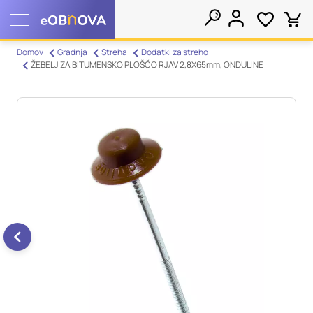
Nastavitve piškotkov
Domov
Gradnja
Streha
Dodatki za streho
ŽEBELJ ZA BITUMENSKO PLOŠČO RJAV 2,8X65mm, ONDULINE
Išči
Vaša zasebnost
Ko obiščete katero koli spletno mesto, mesto lahko shrani ali
pridobi informacije iz vašega brskalnika, večinoma v obliki
piškotkov. Te informacije se lahko navezujejo na vas, vaše
nastavitve, vašo napravo ali pa skrbijo, da vaše spletno mesto
deluje v skladu z vašimi pričakovanji. Te informacije običajno
ne razkrivajo neposredno vaše identitete, vendar vam lahko
zagotovijo bolj prilagojeno spletno uporabniško izkušnjo.
Nekatere vrste piškotkov lahko zavrnete. Klikajte različna
imena kategorij, da si ogledate več informacij in spremenite
privzete nastavitve. Blokiranje določenih vrst piškotkov vpliva
na vašo uporabo tega spletnega mesta in naše storitve.
Več
informacij
Obvezni piškotki
Vedno aktivni