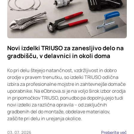
Novi izdelki TRIUSO za zanesljivo delo na
gradbišču, v delavnici in okoli doma
Ko pri delu štejejo natančnost, vzdržljivost in dobro
orodje v pravem trenutku, so izdelki TRIUSO odlična
izbira za profesionalne mojstre in zahtevnejše domače
uporabnike. Na eObnova.si je na voljo širok izbor orodja
in pripomočkov TRIUSO, ponudbo pa dopolnjujejo tudi
novi izdelki za različna opravila – od zaključnih
gradbenih del do montaže, obdelave materialov,
zaščite pri delu in urejanja okolice.
03. 07. 2026
Preberite več