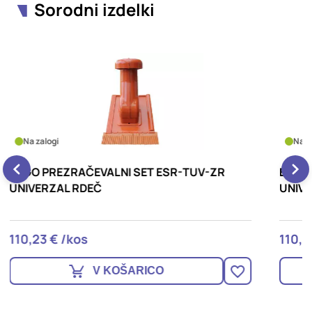
Sorodni izdelki
Na zalogi
ERGO PREZRAEČVALNI SET ESR-TUV-AZ
E
UNIVERZAL ČRN
U
110,23 € /kos
1
V KOŠARICO