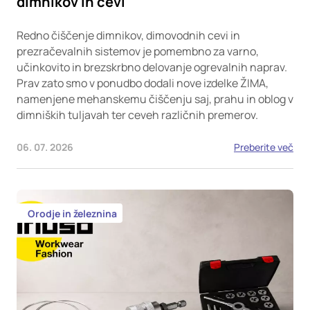
dimnikov in cevi
Redno čiščenje dimnikov, dimovodnih cevi in
prezračevalnih sistemov je pomembno za varno,
učinkovito in brezskrbno delovanje ogrevalnih naprav.
Prav zato smo v ponudbo dodali nove izdelke ŽIMA,
namenjene mehanskemu čiščenju saj, prahu in oblog v
dimniških tuljavah ter ceveh različnih premerov.
06. 07. 2026
Preberite več
Orodje in železnina