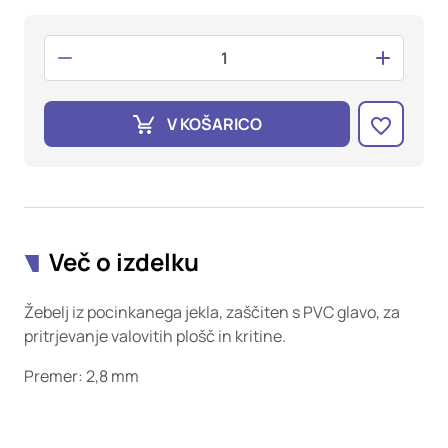
oglaševalska podjetja jih lahko uporabljajo za izdelavo profila
vaših interesov, ki ga nato uporabijo za prikazovanje ustreznih
oglasov na drugih spletnih mestih. Pri delu uporabljajo
edinstveno prepoznavanje vašega brskalnika in naprave. Če
zavrnete uporabo teh piškotkov, ne boste deležni našega
ciljnega spletnega oglaševanja.
V KOŠARICO
Potrdi moje izbire
DOVOLI VSE
Več o izdelku
Žebelj iz pocinkanega jekla, zaščiten s PVC glavo, za
pritrjevanje valovitih plošč in kritine.
Premer: 2,8 mm