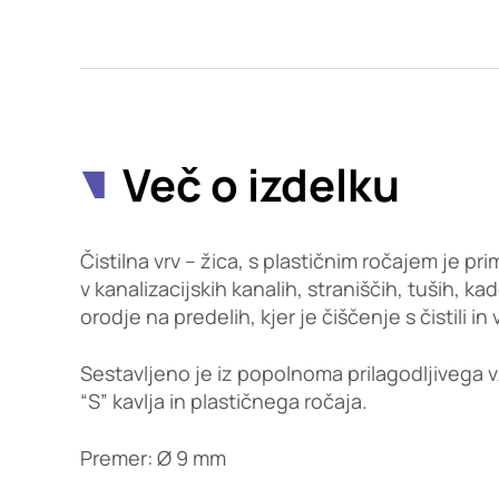
Potrdi moje izbire
Več o izdelku
Čistilna vrv – žica, s plastičnim ročajem je p
v kanalizacijskih kanalih, straniščih, tuših, ka
orodje na predelih, kjer je čiščenje s čistili
Sestavljeno je iz popolnoma prilagodljivega v
“S” kavlja in plastičnega ročaja.
Premer: Ø 9 mm