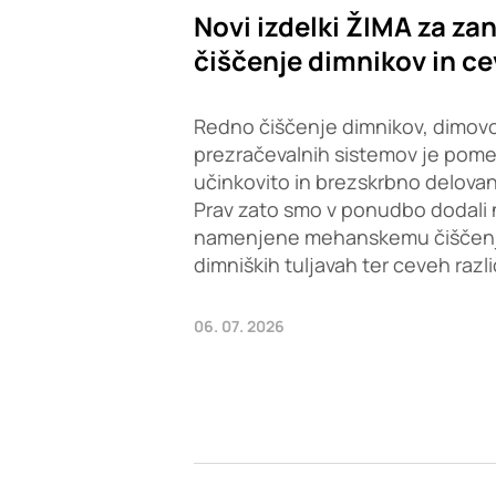
Novi izdelki ŽIMA za zan
čiščenje dimnikov in ce
Redno čiščenje dimnikov, dimovo
prezračevalnih sistemov je pom
učinkovito in brezskrbno delovan
Prav zato smo v ponudbo dodali 
namenjene mehanskemu čiščenju 
dimniških tuljavah ter ceveh razl
06. 07. 2026