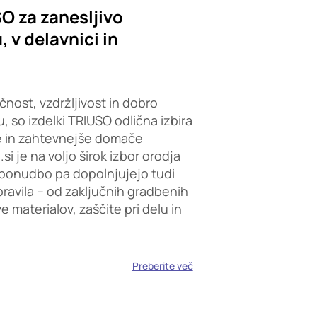
SO za zanesljivo
 v delavnici in
čnost, vzdržljivost in dobro
, so izdelki TRIUSO odlična izbira
e in zahtevnejše domače
i je na voljo širok izbor orodja
ponudbo pa dopolnjujejo tudi
opravila – od zaključnih gradbenih
 materialov, zaščite pri delu in
Preberite več