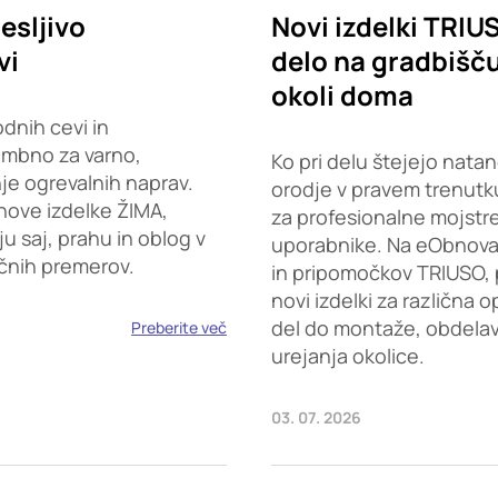
esljivo
Novi izdelki TRIU
vi
delo na gradbišču,
okoli doma
dnih cevi in
embno za varno,
Ko pri delu štejejo natan
je ogrevalnih naprav.
orodje v pravem trenutku
nove izdelke ŽIMA,
za profesionalne mojstr
saj, prahu in oblog v
uporabnike. Na eObnova.s
ičnih premerov.
in pripomočkov TRIUSO, 
novi izdelki za različna 
del do montaže, obdelave
Preberite več
urejanja okolice.
03. 07. 2026