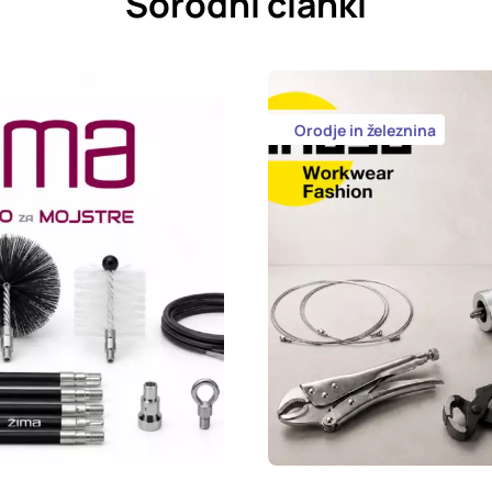
Sorodni članki
Orodje in železnina