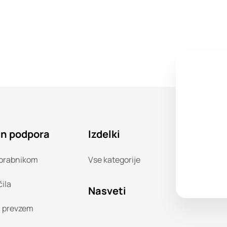
in podpora
Izdelki
orabnikom
Vse kategorije
čila
Nasveti
n prevzem