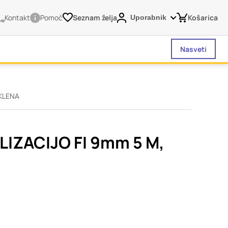
Kontakt
Pomoč
Seznam želja
Košarica
Uporabnik
Nasveti
EKLENA
vašega brskalnika,
tve, vašo napravo ali
je običajno ne
IZACIJO FI 9mm 5 M,
o spletno uporabniško
 da si ogledate več
liva na vašo uporabo
Vedno aktivni
 izklopiti. Običajno