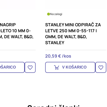
logi
Na zalogi
EY MINI ODPIRAČ ZA
PAS USNJEN 125CM ČR
 250 MM 0-55-117 |
LWG05125 TRIUSO
DE WALT, B&D,
LEY
 € /kos
23,90 € /kos
V KOŠARICO
V KOŠARICO