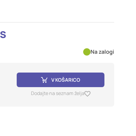
imer nastavitev
blokira te piškotke ali
os
kovitost delovanja
Na zalogi
jubljena, in
birajo, so združeni in
e spletno mesto.
V KOŠARICO
ih lahko uporabljajo za
Dodajte na seznam želja
sov na drugih spletnih
e. Če zavrnete