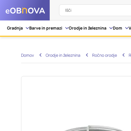
Išči
Nastavitve piškot
Gradnja
Barve in premazi
Orodje in železnina
Dom
V
Vaša zasebnost
Domov
Orodje in železnina
Ročno orodje
R
Ko obiščete katero kol
večinoma v obliki pišk
pa skrbijo, da vaše sp
razkrivajo neposredno
izkušnjo. Nekatere vrs
informacij in spremen
tega spletnega mesta 
Obvezni piškotki
Ti piškotki so nujni z