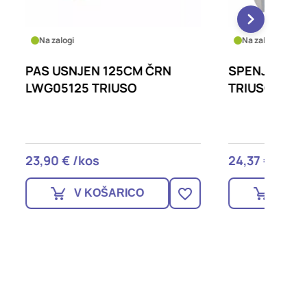
Na zalogi
Na zalo
N
SPENJALEC ROČNI TACK16
SPENJ
TRIUSO
TRIUSO
24,37 € /kos
11,66 €
V KOŠARICO