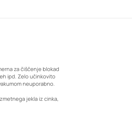
rimerna za čiščenje blokad
deh ipd. Zelo učinkovito
 in vakumom neuporabno.
zmetnega jekla iz cinka,