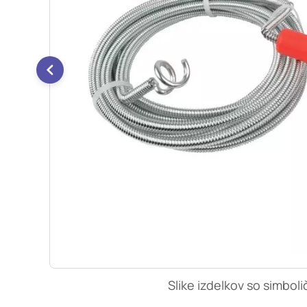
so nastavljeni samo ko
zasebnosti, prijava al
vas opozori na njih. 
Piškotki za učinkovi
S temi piškotki šteje
našega spletnega mest
opazujemo, kako se obi
anonimni. Če uporabo 
Piškotki za ciljno u
Te piškotke nastavijo 
izdelavo profila vaših
mestih. Pri delu upor
uporabo teh piškotkov
Slike izdelkov so simboli