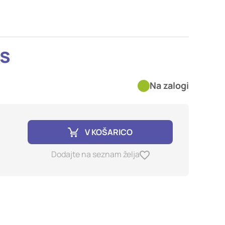
imer nastavitev
blokira te piškotke ali
os
kovitost delovanja
Na zalogi
jubljena, in
birajo, so združeni in
e spletno mesto.
V KOŠARICO
ih lahko uporabljajo za
Dodajte na seznam želja
sov na drugih spletnih
e. Če zavrnete