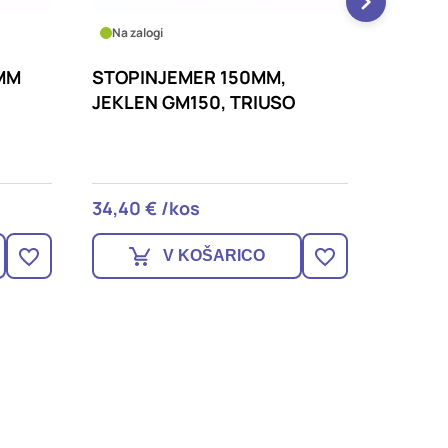
Na zalogi
Na zalo
MM
STOPINJEMER 150MM,
LETEV
JEKLEN GM150, TRIUSO
(100X
TRIUS
34,40 € /kos
34,90 
V KOŠARICO