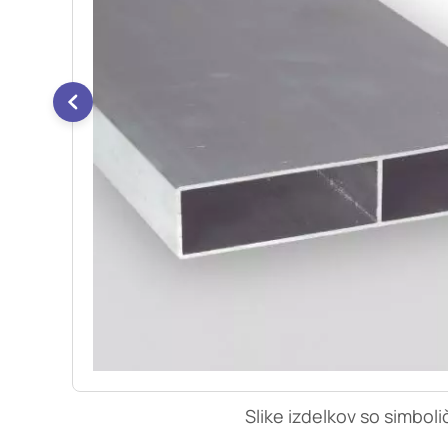
so nastavljeni samo ko
zasebnosti, prijava al
vas opozori na njih. 
Piškotki za učinkovi
S temi piškotki šteje
našega spletnega mest
opazujemo, kako se obi
anonimni. Če uporabo 
Piškotki za ciljno u
Te piškotke nastavijo 
izdelavo profila vaših
mestih. Pri delu upor
uporabo teh piškotkov
Slike izdelkov so simboli