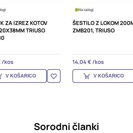
logi
Na zalogi
K ZA IZREZ KOTOV
ŠESTILO Z LOKOM 200
120X38MM TRIUSO
ZMB201, TRIUSO
80
€ /kos
14,04 € /kos
V KOŠARICO
V KOŠARICO
Sorodni članki