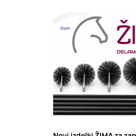
Dom
Novi izdelki ŽIMA za zan