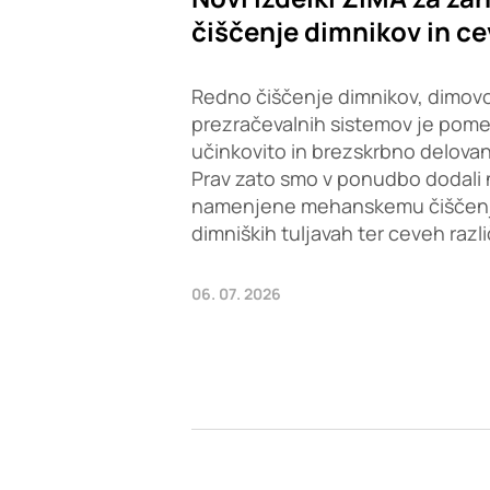
čiščenje dimnikov in ce
Redno čiščenje dimnikov, dimovo
prezračevalnih sistemov je pom
učinkovito in brezskrbno delovan
Prav zato smo v ponudbo dodali 
namenjene mehanskemu čiščenju 
dimniških tuljavah ter ceveh razl
06. 07. 2026