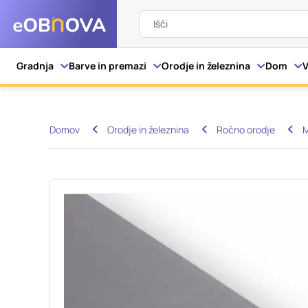
Išči
Nastavitve piškot
Gradnja
Barve in premazi
Orodje in železnina
Dom
V
Vaša zasebnost
Domov
Orodje in železnina
Ročno orodje
M
Ko obiščete katero kol
večinoma v obliki pišk
pa skrbijo, da vaše sp
razkrivajo neposredno
izkušnjo. Nekatere vrs
informacij in spremen
tega spletnega mesta 
Obvezni piškotki
Ti piškotki so nujni z