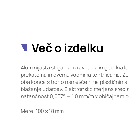
Potrdi moje izbire
Več o izdelku
Aluminijasta strgalna, izravnalna in gladilna l
prekatoma in dvema vodnima tehtnicama. Zelo 
oba konca s trdno nameščenima plastičnima
blaženje udarcev. Elektronsko merjena sredin
natančnost 0,057° = 1,0 mm/m v običajnem p
Mere: 100 x 18 mm