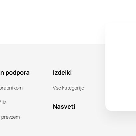
in podpora
Izdelki
orabnikom
Vse kategorije
čila
Nasveti
n prevzem