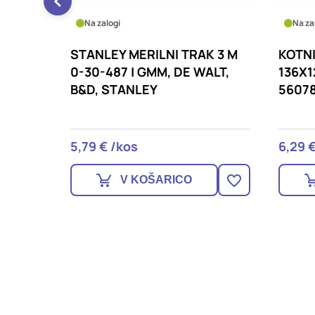
Na zalogi
Na za
K IZ
STANLEY MERILNI TRAK 3 M
KOTNI
 M 34-
0-30-487 | GMM, DE WALT,
136X
&D,
B&D, STANLEY
5607
5,79 € /kos
6,29 
V KOŠARICO