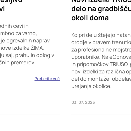
vi
delo na gradbišču,
okoli doma
dnih cevi in
embno za varno,
Ko pri delu štejejo natan
je ogrevalnih naprav.
orodje v pravem trenutku
nove izdelke ŽIMA,
za profesionalne mojstr
saj, prahu in oblog v
uporabnike. Na eObnova.s
ičnih premerov.
in pripomočkov TRIUSO, 
novi izdelki za različna 
del do montaže, obdelave
Preberite več
urejanja okolice.
03. 07. 2026