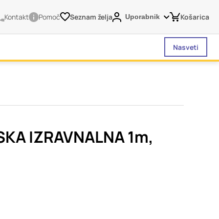
Kontakt
Pomoč
Seznam želja
Košarica
Uporabnik
Nasveti
vašega brskalnika,
tve, vašo napravo ali
je običajno ne
SKA IZRAVNALNA 1m,
o spletno uporabniško
 da si ogledate več
liva na vašo uporabo
Vedno aktivni
 izklopiti. Običajno