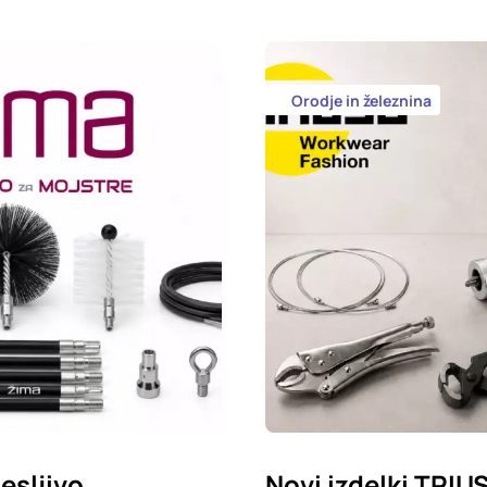
Orodje in železnina
esljivo
Novi izdelki TRIU