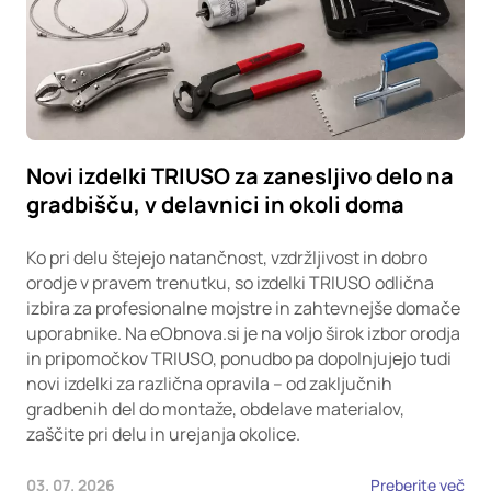
Novi izdelki TRIUSO za zanesljivo delo na
gradbišču, v delavnici in okoli doma
Ko pri delu štejejo natančnost, vzdržljivost in dobro
orodje v pravem trenutku, so izdelki TRIUSO odlična
izbira za profesionalne mojstre in zahtevnejše domače
uporabnike. Na eObnova.si je na voljo širok izbor orodja
in pripomočkov TRIUSO, ponudbo pa dopolnjujejo tudi
novi izdelki za različna opravila – od zaključnih
gradbenih del do montaže, obdelave materialov,
zaščite pri delu in urejanja okolice.
03. 07. 2026
Preberite več