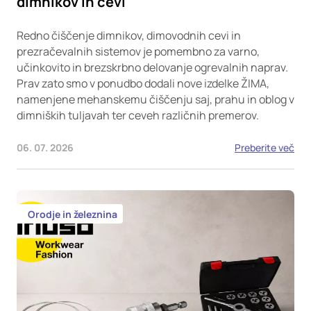
dimnikov in cevi
Redno čiščenje dimnikov, dimovodnih cevi in
prezračevalnih sistemov je pomembno za varno,
učinkovito in brezskrbno delovanje ogrevalnih naprav.
Prav zato smo v ponudbo dodali nove izdelke ŽIMA,
namenjene mehanskemu čiščenju saj, prahu in oblog v
dimniških tuljavah ter ceveh različnih premerov.
06. 07. 2026
Preberite več
Orodje in železnina