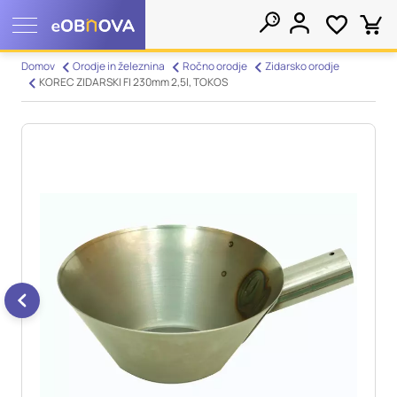
Nastavitve piškotkov
Domov
Orodje in železnina
Ročno orodje
Zidarsko orodje
KOREC ZIDARSKI FI 230mm 2,5l, TOKOS
Išči
Vaša zasebnost
Ko obiščete katero koli spletno mesto, mesto lahko shrani ali
pridobi informacije iz vašega brskalnika, večinoma v obliki
piškotkov. Te informacije se lahko navezujejo na vas, vaše
nastavitve, vašo napravo ali pa skrbijo, da vaše spletno mesto
deluje v skladu z vašimi pričakovanji. Te informacije običajno
ne razkrivajo neposredno vaše identitete, vendar vam lahko
zagotovijo bolj prilagojeno spletno uporabniško izkušnjo.
Nekatere vrste piškotkov lahko zavrnete. Klikajte različna
imena kategorij, da si ogledate več informacij in spremenite
privzete nastavitve. Blokiranje določenih vrst piškotkov vpliva
na vašo uporabo tega spletnega mesta in naše storitve.
Več
informacij
Obvezni piškotki
Vedno aktivni