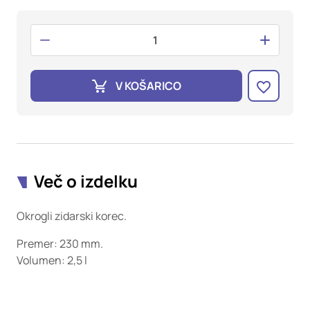
oglaševalska podjetja jih lahko uporabljajo za izdelavo profila
vaših interesov, ki ga nato uporabijo za prikazovanje ustreznih
oglasov na drugih spletnih mestih. Pri delu uporabljajo
edinstveno prepoznavanje vašega brskalnika in naprave. Če
zavrnete uporabo teh piškotkov, ne boste deležni našega
ciljnega spletnega oglaševanja.
V KOŠARICO
Potrdi moje izbire
DOVOLI VSE
Več o izdelku
Okrogli zidarski korec.
Premer: 230 mm.
Volumen: 2,5 l