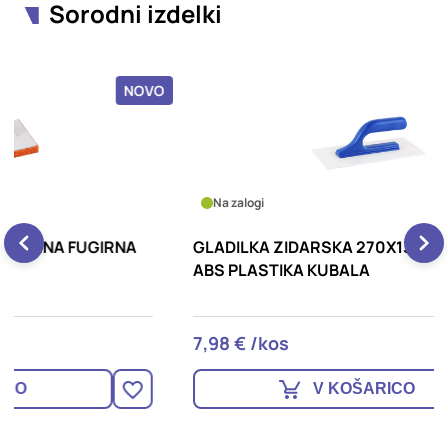
Sorodni izdelki
OVO
NOVO
Na zalogi
GLADILKA ZIDARSKA 270X130MM, GLADKA,
G
ABS PLASTIKA KUBALA
7,98 € /kos
1
V KOŠARICO