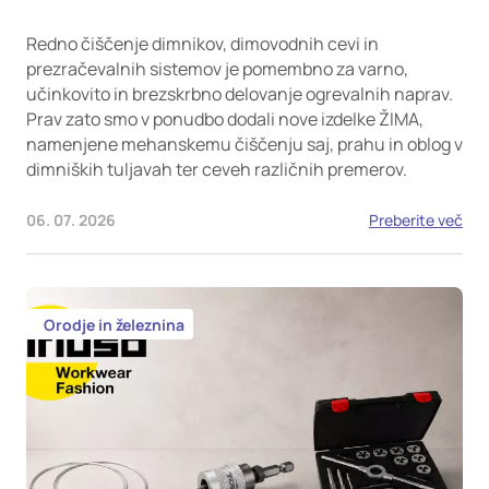
Redno čiščenje dimnikov, dimovodnih cevi in
prezračevalnih sistemov je pomembno za varno,
učinkovito in brezskrbno delovanje ogrevalnih naprav.
Prav zato smo v ponudbo dodali nove izdelke ŽIMA,
namenjene mehanskemu čiščenju saj, prahu in oblog v
dimniških tuljavah ter ceveh različnih premerov.
06. 07. 2026
Preberite več
Orodje in železnina