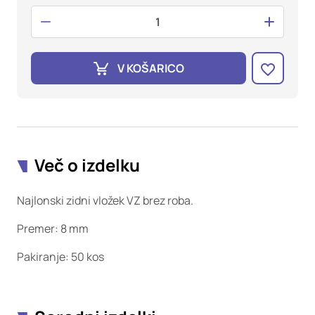
oglaševalska podjetja jih lahko uporabljajo za izdelavo profila
vaših interesov, ki ga nato uporabijo za prikazovanje ustreznih
oglasov na drugih spletnih mestih. Pri delu uporabljajo
edinstveno prepoznavanje vašega brskalnika in naprave. Če
zavrnete uporabo teh piškotkov, ne boste deležni našega
V KOŠARICO
ciljnega spletnega oglaševanja.
Potrdi moje izbire
DOVOLI VSE
Več o izdelku
Najlonski zidni vložek VZ brez roba.
Premer: 8 mm
Pakiranje: 50 kos