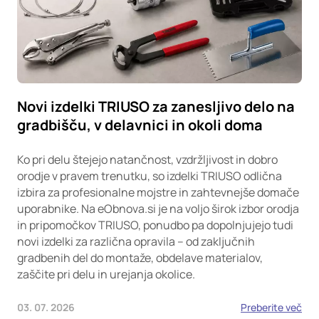
Novi izdelki TRIUSO za zanesljivo delo na
gradbišču, v delavnici in okoli doma
Ko pri delu štejejo natančnost, vzdržljivost in dobro
orodje v pravem trenutku, so izdelki TRIUSO odlična
izbira za profesionalne mojstre in zahtevnejše domače
uporabnike. Na eObnova.si je na voljo širok izbor orodja
in pripomočkov TRIUSO, ponudbo pa dopolnjujejo tudi
novi izdelki za različna opravila – od zaključnih
gradbenih del do montaže, obdelave materialov,
zaščite pri delu in urejanja okolice.
03. 07. 2026
Preberite več