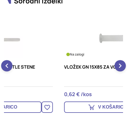
Sorodni izdelki
Na zalogi
VLOŽEK GN 15X85 ZA VOTLE STENE
V
0,62 € /kos
0
V KOŠARICO