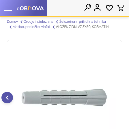
Nastavitve piškotkov
Domov
Orodje in železnina
Železnina in pritrdilna tehnika
Matice, podložke, vložki
VLOŽEK ZIDNI VZ 8X50, KOSMATIN
Išči
Vaša zasebnost
Ko obiščete katero koli spletno mesto, mesto lahko shrani ali
pridobi informacije iz vašega brskalnika, večinoma v obliki
piškotkov. Te informacije se lahko navezujejo na vas, vaše
nastavitve, vašo napravo ali pa skrbijo, da vaše spletno mesto
deluje v skladu z vašimi pričakovanji. Te informacije običajno
ne razkrivajo neposredno vaše identitete, vendar vam lahko
zagotovijo bolj prilagojeno spletno uporabniško izkušnjo.
Nekatere vrste piškotkov lahko zavrnete. Klikajte različna
imena kategorij, da si ogledate več informacij in spremenite
privzete nastavitve. Blokiranje določenih vrst piškotkov vpliva
na vašo uporabo tega spletnega mesta in naše storitve.
Več
informacij
Obvezni piškotki
Vedno aktivni