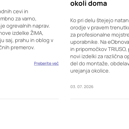
okoli doma
dnih cevi in
embno za varno,
Ko pri delu štejejo natan
je ogrevalnih naprav.
orodje v pravem trenutku
nove izdelke ŽIMA,
za profesionalne mojstr
saj, prahu in oblog v
uporabnike. Na eObnova.s
ičnih premerov.
in pripomočkov TRIUSO, 
novi izdelki za različna 
del do montaže, obdelave
Preberite več
urejanja okolice.
03. 07. 2026