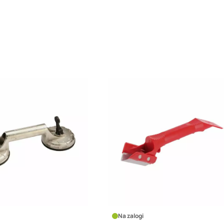
logi
Na zalogi