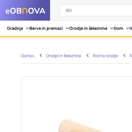
Išči
Nastavitve piškot
Gradnja
Barve in premazi
Orodje in železnina
Dom
V
Vaša zasebnost
Domov
Orodje in železnina
Ročno orodje
K
Ko obiščete katero kol
večinoma v obliki pišk
pa skrbijo, da vaše sp
razkrivajo neposredno
izkušnjo. Nekatere vrs
informacij in spremen
tega spletnega mesta 
Obvezni piškotki
Ti piškotki so nujni z