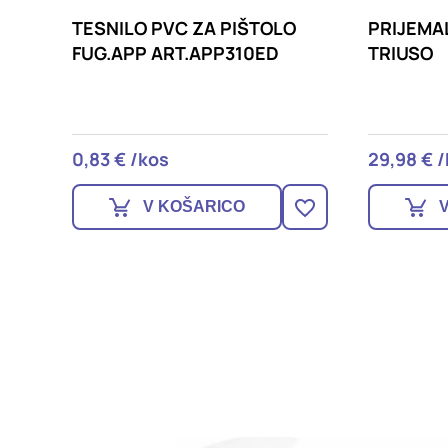
OLO
PRIJEMALO VAKUMSKO SH22
STRGA
ED
TRIUSO
FUGI
29,98 € /kos
13,49 
V KOŠARICO