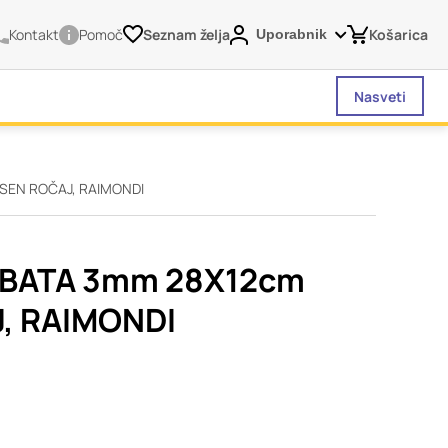
Kontakt
Pomoč
Seznam želja
Košarica
Uporabnik
Nasveti
SEN ROČAJ, RAIMONDI
vašega brskalnika,
tve, vašo napravo ali
je običajno ne
OBATA 3mm 28X12cm
o spletno uporabniško
, RAIMONDI
 da si ogledate več
liva na vašo uporabo
Vedno aktivni
 izklopiti. Običajno