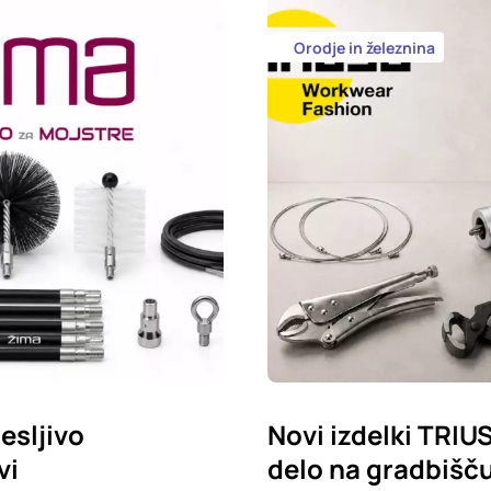
Orodje in železnina
esljivo
Novi izdelki TRIU
vi
delo na gradbišču,