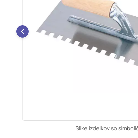
so nastavljeni samo ko
zasebnosti, prijava al
vas opozori na njih. 
Piškotki za učinkovi
S temi piškotki šteje
našega spletnega mest
opazujemo, kako se obi
anonimni. Če uporabo 
Piškotki za ciljno u
Te piškotke nastavijo 
izdelavo profila vaših
mestih. Pri delu upor
uporabo teh piškotkov
Slike izdelkov so simboli