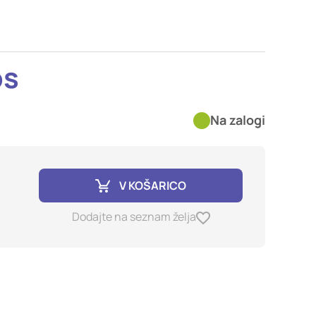
imer nastavitev
blokira te piškotke ali
os
kovitost delovanja
Na zalogi
jubljena, in
birajo, so združeni in
e spletno mesto.
V KOŠARICO
ih lahko uporabljajo za
Dodajte na seznam želja
sov na drugih spletnih
e. Če zavrnete