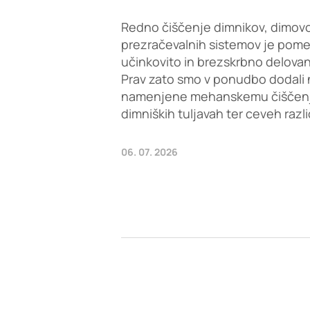
Redno čiščenje dimnikov, dimovo
prezračevalnih sistemov je pom
učinkovito in brezskrbno delovan
Prav zato smo v ponudbo dodali 
namenjene mehanskemu čiščenju 
dimniških tuljavah ter ceveh razl
06. 07. 2026