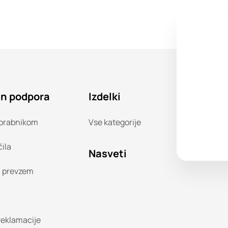
in podpora
Izdelki
orabnikom
Vse kategorije
čila
Nasveti
n prevzem
 reklamacije