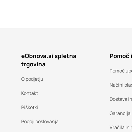
eObnova.si spletna
Pomoč 
trgovina
Pomoč up
O podjetju
Načini pla
Kontakt
Dostava i
Piškotki
Garancija
Pogoji poslovanja
Vračila in