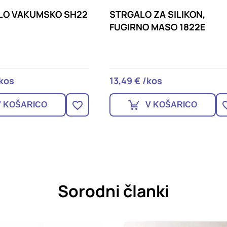
LO ZA SILIKON,
LOPATICE ZA FUGIRANJ
RNO MASO 1822E
4KOS FUGSTIX4
€ /kos
12,29 € /set
V KOŠARICO
V KOŠARICO
Sorodni članki