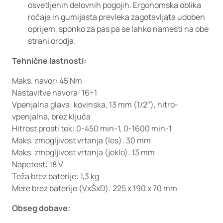
osvetljenih delovnih pogojih. Ergonomska oblika
ročaja in gumijasta prevleka zagotavljata udoben
oprijem, sponko za pas pa se lahko namesti na obe
strani orodja.
Tehnične lastnosti:
Maks. navor: 45 Nm
Nastavitve navora: 16+1
Vpenjalna glava: kovinska, 13 mm (1/2″), hitro-
vpenjalna, brez ključa
Hitrost prosti tek: 0-450 min-1, 0-1600 min-1
Maks. zmogljivost vrtanja (les): 30 mm
Maks. zmogljivost vrtanja (jeklo): 13 mm
Napetost: 18 V
Teža brez baterije: 1,3 kg
Mere brez baterije (VxŠxD): 225 x 190 x 70 mm
Obseg dobave: