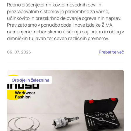
Redno čiščenje dimnikov, dimovodnih cevi in
prezračevalnih sistemov je pomembno za varno,
učinkovito in brezskrbno delovanje ogrevalnih naprav.
Prav zato smo v ponudbo dodali nove izdelke ŽIMA,
namenjene mehanskemu čiščenju saj, prahu in oblog v
dimniških tuljavah ter ceveh različnih premerov.
06. 07. 2026
Preberite več
Orodje in železnina