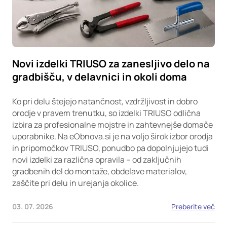
Novi izdelki TRIUSO za zanesljivo delo na
gradbišču, v delavnici in okoli doma
Ko pri delu štejejo natančnost, vzdržljivost in dobro
orodje v pravem trenutku, so izdelki TRIUSO odlična
izbira za profesionalne mojstre in zahtevnejše domače
uporabnike. Na eObnova.si je na voljo širok izbor orodja
in pripomočkov TRIUSO, ponudbo pa dopolnjujejo tudi
novi izdelki za različna opravila – od zaključnih
gradbenih del do montaže, obdelave materialov,
zaščite pri delu in urejanja okolice.
03. 07. 2026
Preberite več