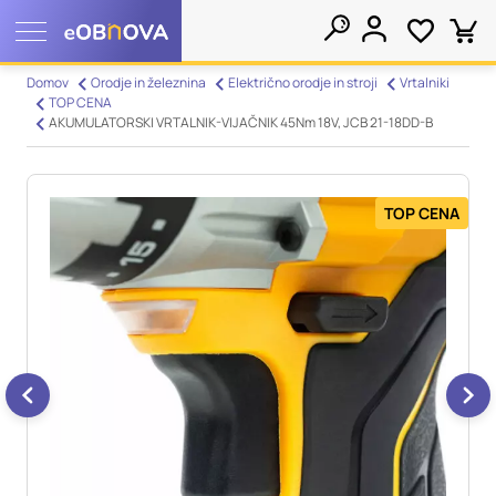
Nastavitve piškotkov
Domov
Orodje in železnina
Električno orodje in stroji
Vrtalniki
TOP CENA
Išči
AKUMULATORSKI VRTALNIK-VIJAČNIK 45Nm 18V, JCB 21-18DD-B
Vaša zasebnost
Ko obiščete katero koli spletno mesto, mesto lahko shrani ali
pridobi informacije iz vašega brskalnika, večinoma v obliki
TOP CENA
piškotkov. Te informacije se lahko navezujejo na vas, vaše
nastavitve, vašo napravo ali pa skrbijo, da vaše spletno mesto
deluje v skladu z vašimi pričakovanji. Te informacije običajno
ne razkrivajo neposredno vaše identitete, vendar vam lahko
zagotovijo bolj prilagojeno spletno uporabniško izkušnjo.
Nekatere vrste piškotkov lahko zavrnete. Klikajte različna
imena kategorij, da si ogledate več informacij in spremenite
privzete nastavitve. Blokiranje določenih vrst piškotkov vpliva
na vašo uporabo tega spletnega mesta in naše storitve.
Več
informacij
Obvezni piškotki
Vedno aktivni