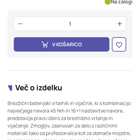
oglaševalska podjetja jih lahko uporabljajo za izdelavo profila
Na zalogi
vaših interesov, ki ga nato uporabijo za prikazovanje ustreznih
oglasov na drugih spletnih mestih. Pri delu uporabljajo
edinstveno prepoznavanje vašega brskalnika in naprave. Če
zavrnete uporabo teh piškotkov, ne boste deležni našega
ciljnega spletnega oglaševanja.
V KOŠARICO
Potrdi moje izbire
DOVOLI VSE
Več o izdelku
Brezžični baterijski vrtalnik in vijačnik, ki s kombinacijo
največjega navora 45 Nm in 16+1 nastavitve navora,
predstavlja pravo izbiro za brezhibno vrtanje in
vijačenje. Zmogljiv, zasnovan za delo z različnimi
materiali tako za profesionalce kot za domače mojstre,