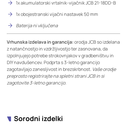
1x akumulatorski vrtalnik-vijačnik JCB 21-18DD-B
1x obojestranski vijačni nastavek 50 mm
Baterija ni vključena
Vrhunska izdelava in garancija:
orodja JCB so izdelana
z natančnostjo in vzdržljivostjo ter zasnovana, da
izpolnjujejo potrebe strokovnjakov v gradbeništvu in
DIY navdušencev. Podprta s 3-letno garancijo
zagotavljajo zanesljivost in brezskrbnost.
Vaše orodje
preprosto registrirajte na spletni strani JCB in si
zagotovite 3-letno garancijo.
Sorodni izdelki