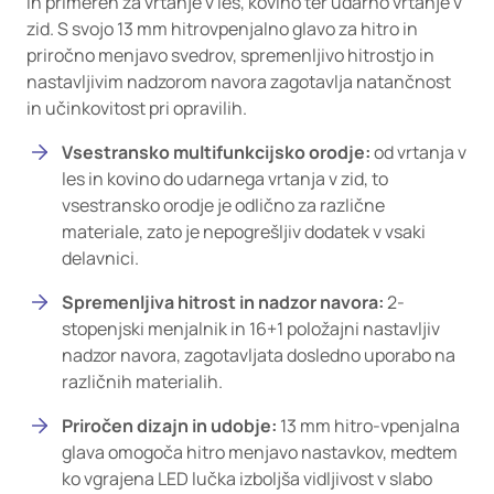
in primeren za vrtanje v les, kovino ter udarno vrtanje v
zid. S svojo 13 mm hitrovpenjalno glavo za hitro in
priročno menjavo svedrov, spremenljivo hitrostjo in
nastavljivim nadzorom navora zagotavlja natančnost
in učinkovitost pri opravilih.
Vsestransko multifunkcijsko orodje:
od vrtanja v
les in kovino do udarnega vrtanja v zid, to
vsestransko orodje je odlično za različne
materiale, zato je nepogrešljiv dodatek v vsaki
delavnici.
Spremenljiva hitrost in nadzor navora:
2-
stopenjski menjalnik in 16+1 položajni nastavljiv
nadzor navora, zagotavljata dosledno uporabo na
različnih materialih.
Priročen dizajn in udobje:
13 mm hitro-vpenjalna
glava omogoča hitro menjavo nastavkov, medtem
ko vgrajena LED lučka izboljša vidljivost v slabo