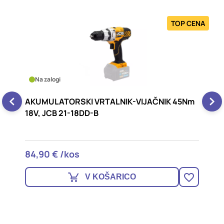
TOP CENA
Na zalogi
AKUMULATORSKI VRTALNIK-VIJAČNIK 45Nm
A
18V, JCB 21-18DD-B
B
1
84,90 € /kos
1
V KOŠARICO