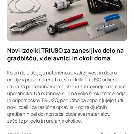
Novi izdelki TRIUSO za zanesljivo delo na
gradbišču, v delavnici in okoli doma
Ko pri delu štejejo natančnost, vzdržljivost in dobro
orodje v pravem trenutku, so izdelki TRIUSO odlična
izbira za profesionalne mojstre in zahtevnejše domače
uporabnike. Na eObnova.si je na voljo širok izbor orodja
in pripomočkov TRIUSO, ponudbo pa dopolnjujejo tudi
novi izdelki za različna opravila – od zaključnih
gradbenih del do montaže, obdelave materialov,
zaščite pri delu in urejanja okolice.