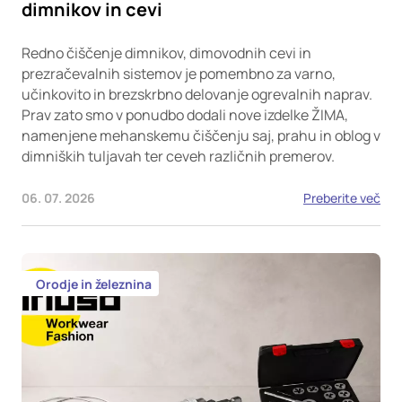
dimnikov in cevi
Redno čiščenje dimnikov, dimovodnih cevi in
prezračevalnih sistemov je pomembno za varno,
učinkovito in brezskrbno delovanje ogrevalnih naprav.
Prav zato smo v ponudbo dodali nove izdelke ŽIMA,
namenjene mehanskemu čiščenju saj, prahu in oblog v
dimniških tuljavah ter ceveh različnih premerov.
06. 07. 2026
Preberite več
Orodje in železnina