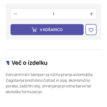
oglaševalska podjetja jih lahko uporabljajo za izdelavo profila
vaših interesov, ki ga nato uporabijo za prikazovanje ustreznih
oglasov na drugih spletnih mestih. Pri delu uporabljajo
edinstveno prepoznavanje vašega brskalnika in naprave. Če
zavrnete uporabo teh piškotkov, ne boste deležni našega
ciljnega spletnega oglaševanja.
V KOŠARICO
Potrdi moje izbire
DOVOLI VSE
Več o izdelku
Koncentrirani šampon za ročno pranje avtomobila.
Zagotavlja brezhibno čistost in sijaj, ekonomično
porabo, zaščitni sloj, ohranjanje prvotne barve ter
ekološko formulacijo.