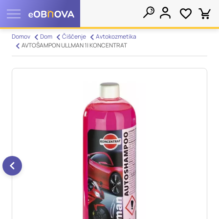
Nastavitve piškotkov
Domov
Dom
Čiščenje
Avtokozmetika
AVTOŠAMPON ULLMAN 1l KONCENTRAT
Išči
Vaša zasebnost
Ko obiščete katero koli spletno mesto, mesto lahko shrani ali
pridobi informacije iz vašega brskalnika, večinoma v obliki
piškotkov. Te informacije se lahko navezujejo na vas, vaše
nastavitve, vašo napravo ali pa skrbijo, da vaše spletno mesto
deluje v skladu z vašimi pričakovanji. Te informacije običajno
ne razkrivajo neposredno vaše identitete, vendar vam lahko
zagotovijo bolj prilagojeno spletno uporabniško izkušnjo.
Nekatere vrste piškotkov lahko zavrnete. Klikajte različna
imena kategorij, da si ogledate več informacij in spremenite
privzete nastavitve. Blokiranje določenih vrst piškotkov vpliva
na vašo uporabo tega spletnega mesta in naše storitve.
Več
informacij
Obvezni piškotki
Vedno aktivni