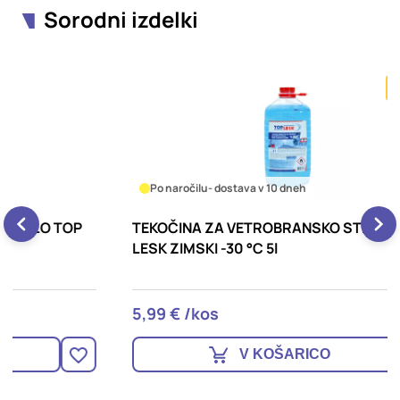
Sorodni izdelki
TOP CENA
Po naročilu
- dostava v 10 dneh
TEKOČINA ZA VETROBRANSKO STEKLO TOP
A
LESK ZIMSKI -30 °C 5l
5,99 € /kos
2
V KOŠARICO