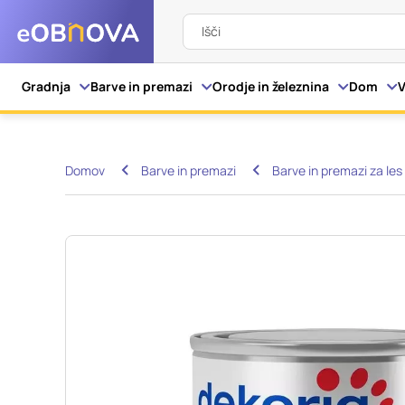
Išči
Nastavitve piškot
Gradnja
Barve in premazi
Orodje in železnina
Dom
V
Vaša zasebnost
Domov
Barve in premazi
Barve in premazi za les 
Ko obiščete katero kol
večinoma v obliki pišk
pa skrbijo, da vaše sp
razkrivajo neposredno
izkušnjo. Nekatere vrs
informacij in spremen
tega spletnega mesta 
Obvezni piškotki
Ti piškotki so nujni z