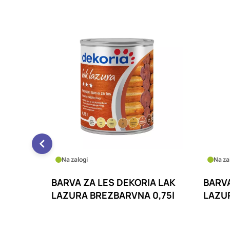
Na zalogi
Na za
A LAK
BARVA ZA LES DEKORIA LAK
BARVA
0,75l
LAZURA HRAST 0,75l
LAZUR