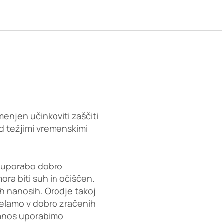
menjen učinkoviti zaščiti
red težjimi vremenskimi
d uporabo dobro
ra biti suh in očiščen.
h nanosih. Orodje takoj
Delamo v dobro zračenih
 nanos uporabimo