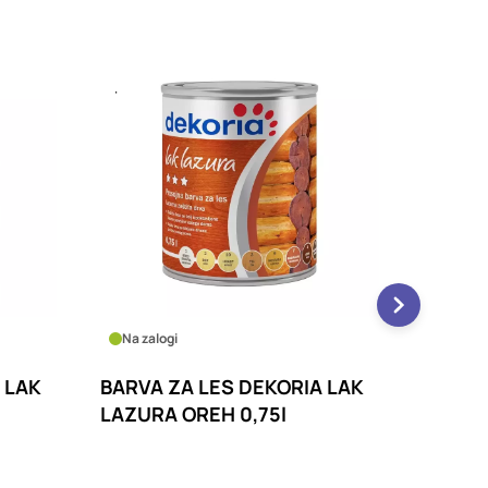
Na zalogi
Na zalo
 LAK
BARVA ZA LES DEKORIA LAK
BARVA
LAZURA OREH 5l
LAZUR