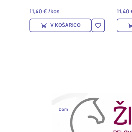
11,40 € /kos
58,90
V KOŠARICO
Dom