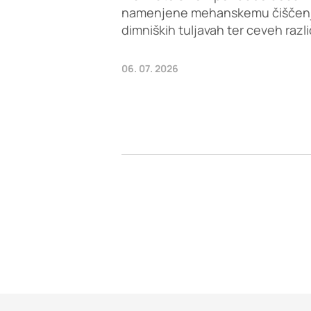
namenjene mehanskemu čiščenju 
dimniških tuljavah ter ceveh razl
06. 07. 2026