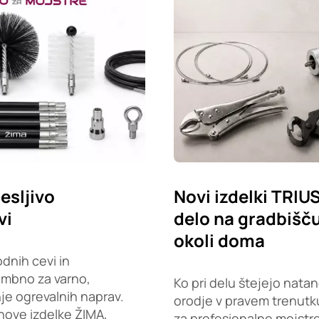
esljivo
Novi izdelki TRIU
vi
delo na gradbišču,
okoli doma
dnih cevi in
embno za varno,
Ko pri delu štejejo natan
je ogrevalnih naprav.
orodje v pravem trenutku
nove izdelke ŽIMA,
za profesionalne mojstr