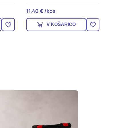
58,90 € /kos
11,40 €
V KOŠARICO