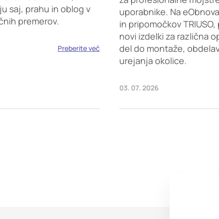
saj, prahu in oblog v
uporabnike. Na eObnova.s
ičnih premerov.
in pripomočkov TRIUSO, 
novi izdelki za različna 
del do montaže, obdelave
Preberite več
urejanja okolice.
03. 07. 2026