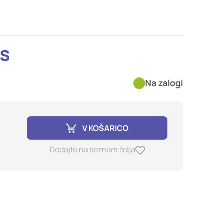
imer nastavitev
blokira te piškotke ali
os
kovitost delovanja
Na zalogi
jubljena, in
birajo, so združeni in
e spletno mesto.
V KOŠARICO
ih lahko uporabljajo za
Dodajte na seznam želja
sov na drugih spletnih
e. Če zavrnete