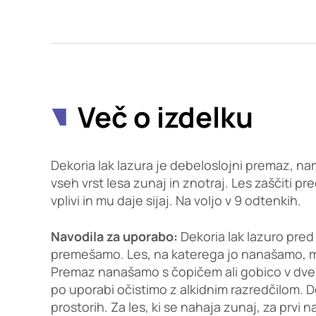
Potrdi moje izbire
Več o izdelku
Dekoria lak lazura je debeloslojni premaz, na
vseh vrst lesa zunaj in znotraj. Les zaščiti p
vplivi in mu daje sijaj. Na voljo v 9 odtenkih.
Navodila za uporabo:
Dekoria lak lazuro pre
premešamo. Les, na katerega jo nanašamo, mo
Premaz nanašamo s čopičem ali gobico v dve
po uporabi očistimo z alkidnim razredčilom. 
prostorih. Za les, ki se nahaja zunaj, za prvi