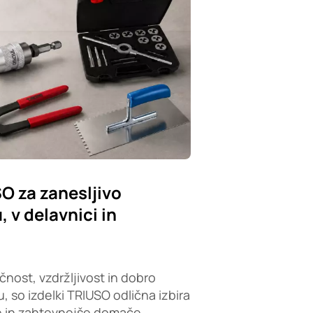
SO za zanesljivo
 v delavnici in
čnost, vzdržljivost in dobro
, so izdelki TRIUSO odlična izbira
e in zahtevnejše domače