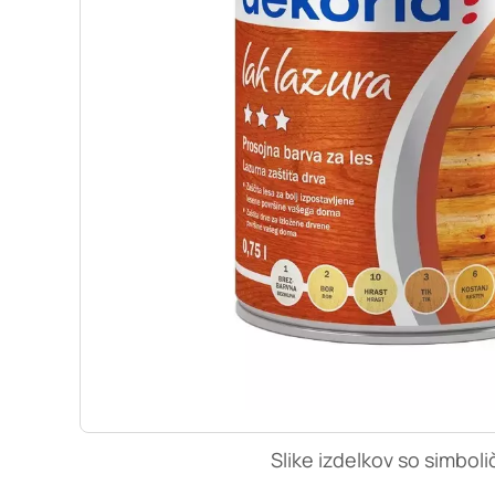
so nastavljeni samo ko
zasebnosti, prijava al
vas opozori na njih. 
Piškotki za učinkovi
S temi piškotki šteje
našega spletnega mest
opazujemo, kako se obi
anonimni. Če uporabo 
Piškotki za ciljno u
Te piškotke nastavijo 
izdelavo profila vaših
mestih. Pri delu upor
uporabo teh piškotkov
Slike izdelkov so simboli