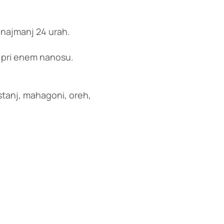
 najmanj 24 urah.
² pri enem nanosu.
ostanj, mahagoni, oreh,