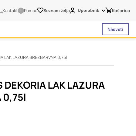
Kontakt
Pomoč
Seznam želja
Košarica
Uporabnik
Nasveti
IA LAK LAZURA BREZBARVNA 0,75l
vašega brskalnika,
tve, vašo napravo ali
je običajno ne
S DEKORIA LAK LAZURA
o spletno uporabniško
0,75l
 da si ogledate več
liva na vašo uporabo
Vedno aktivni
 izklopiti. Običajno