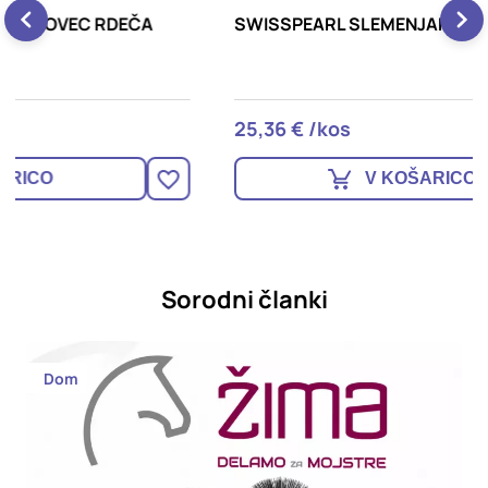
SWISSPEARL SLEMENJAK ANHOVO V8-SA SIV
S
R
25,36 € /kos
3
V KOŠARICO
Sorodni članki
Dom