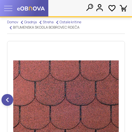
Nastavitve piškotkov
Domov
Gradnja
Streha
Ostale kritine
BITUMENSKA SKODLA BOBROVEC RDEČA
Išči
Vaša zasebnost
Ko obiščete katero koli spletno mesto, mesto lahko shrani ali
pridobi informacije iz vašega brskalnika, večinoma v obliki
piškotkov. Te informacije se lahko navezujejo na vas, vaše
nastavitve, vašo napravo ali pa skrbijo, da vaše spletno mesto
deluje v skladu z vašimi pričakovanji. Te informacije običajno
ne razkrivajo neposredno vaše identitete, vendar vam lahko
zagotovijo bolj prilagojeno spletno uporabniško izkušnjo.
Nekatere vrste piškotkov lahko zavrnete. Klikajte različna
imena kategorij, da si ogledate več informacij in spremenite
privzete nastavitve. Blokiranje določenih vrst piškotkov vpliva
na vašo uporabo tega spletnega mesta in naše storitve.
Več
informacij
Obvezni piškotki
Vedno aktivni