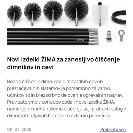
Novi izdelki ŽIMA za zanesljivo čiščenje
dimnikov in cevi
Redno čiščenje dimnikov, dimovodnih cevi in
prezračevalnih sistemov je pomembno za varno,
učinkovito in brezskrbno delovanje ogrevalnih naprav.
Prav zato smo v ponudbo dodali nove izdelke ŽIMA,
namenjene mehanskemu čiščenju saj, prahu in oblog v
dimniških tuljavah ter ceveh različnih premerov.
06. 07. 2026
Preberite več