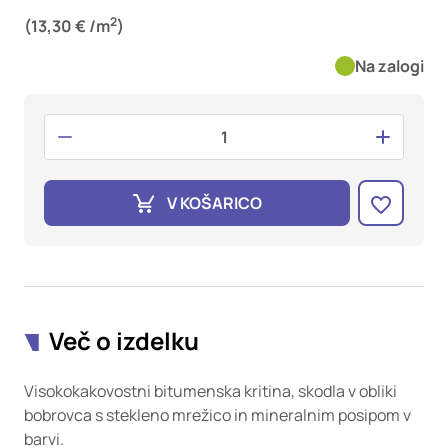
oglaševalska podjetja jih lahko uporabljajo za izdelavo profila
2
vaših interesov, ki ga nato uporabijo za prikazovanje ustreznih
(13,30 € /m
)
oglasov na drugih spletnih mestih. Pri delu uporabljajo
Na zalogi
edinstveno prepoznavanje vašega brskalnika in naprave. Če
zavrnete uporabo teh piškotkov, ne boste deležni našega
ciljnega spletnega oglaševanja.
Potrdi moje izbire
V KOŠARICO
DOVOLI VSE
Več o izdelku
Visokokakovostni bitumenska kritina, skodla v obliki
bobrovca s stekleno mrežico in mineralnim posipom v
barvi.