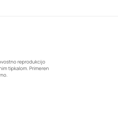
ovostno reprodukcijo
im tipkalom. Primeren
rno.