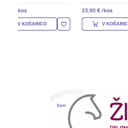
23,90 € /kos
35,90
V KOŠARICO
Dom