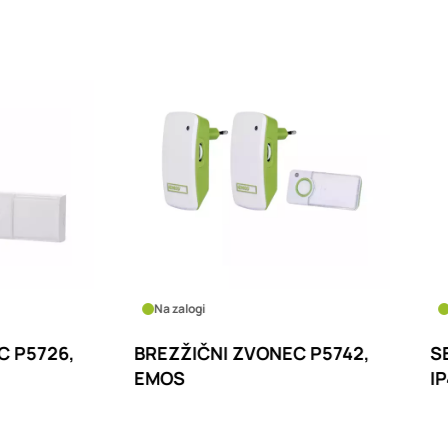
logi
Na zalogi
IČNI ZVONEC P5742,
SENZOR GIBANJA G1125
IP44 1200W ČRN, EMO