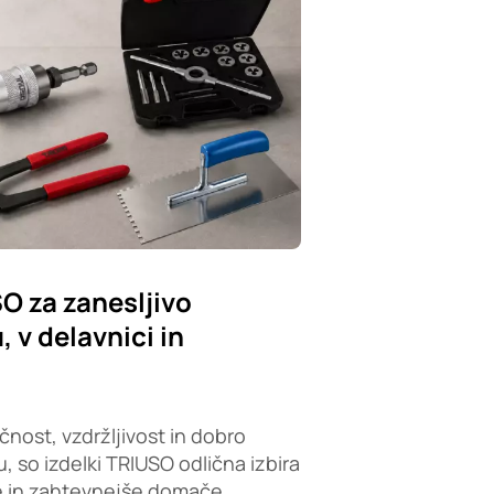
SO za zanesljivo
 v delavnici in
čnost, vzdržljivost in dobro
, so izdelki TRIUSO odlična izbira
e in zahtevnejše domače