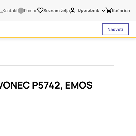
Kontakt
Pomoč
Seznam želja
Košarica
Uporabnik
Nasveti
vašega brskalnika,
tve, vašo napravo ali
je običajno ne
VONEC P5742, EMOS
o spletno uporabniško
 da si ogledate več
liva na vašo uporabo
Vedno aktivni
 izklopiti. Običajno