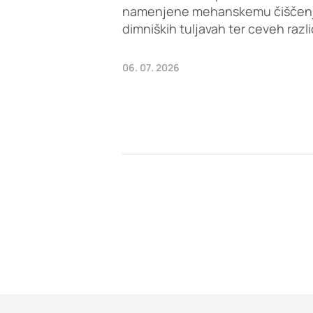
namenjene mehanskemu čiščenju 
dimniških tuljavah ter ceveh razl
06. 07. 2026