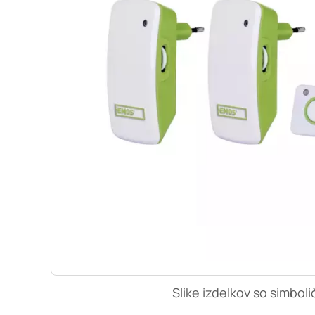
so nastavljeni samo ko
zasebnosti, prijava al
vas opozori na njih. 
Piškotki za učinkovi
S temi piškotki šteje
našega spletnega mest
opazujemo, kako se obi
anonimni. Če uporabo 
Piškotki za ciljno u
Te piškotke nastavijo 
izdelavo profila vaših
mestih. Pri delu upor
uporabo teh piškotkov
Slike izdelkov so simboli