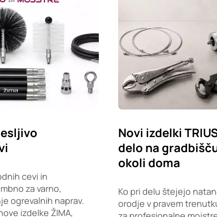
esljivo
Novi izdelki TRIU
vi
delo na gradbišču,
okoli doma
dnih cevi in
embno za varno,
Ko pri delu štejejo natan
je ogrevalnih naprav.
orodje v pravem trenutku
nove izdelke ŽIMA,
za profesionalne mojstr