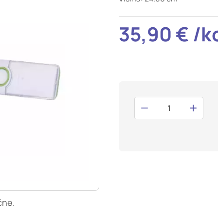
t odziv na vaša dejanja, ki vodijo do storitvenih zahtev, na pr
i izpolnjevanje obrazcev. Na voljo imate nastavitev, da brskalnik 
35,90 € /k
V tem primeru nekateri deli spletnega mesta ne bodo delovali.
tost delovanja
mo obiske in izvor prometa, da lahko merimo in izboljšamo učin
a. Z njimi prepoznamo, katera mesta so najbolj in najmanj pril
skovalci pomikajo po spletnem mestu. Podatki, ki jih piškotki z
teh piškotkov zavrnete, ne bomo vedeli, kdaj ste obiskali naš
smerjenost
naši oglaševalski partnerji. Partnerska oglaševalska podjetja j
 interesov, ki ga nato uporabijo za prikazovanje ustreznih ogla
abljajo edinstveno prepoznavanje vašega brskalnika in naprav
, ne boste deležni našega ciljnega spletnega oglaševanja.
čne.