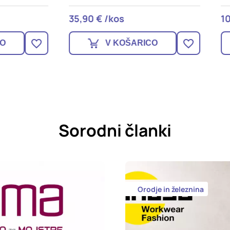
 € /kos
10,90 € /kos
V KOŠARICO
V KOŠARICO
Sorodni članki
Orodje in železnina