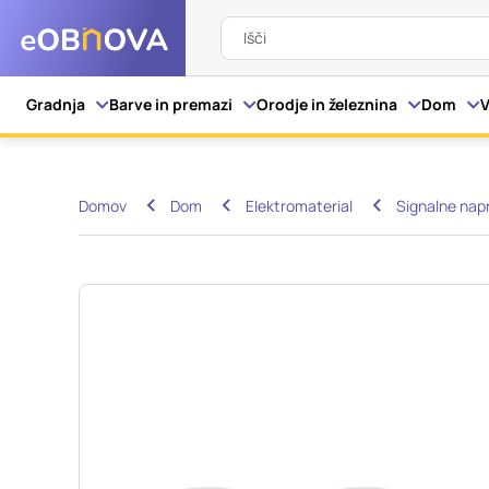
Išči
Nastavitve piškot
Gradnja
Barve in premazi
Orodje in železnina
Dom
V
Vaša zasebnost
Domov
Dom
Elektromaterial
Signalne nap
Ko obiščete katero kol
večinoma v obliki pišk
pa skrbijo, da vaše sp
razkrivajo neposredno
izkušnjo. Nekatere vrs
informacij in spremen
tega spletnega mesta 
Obvezni piškotki
Ti piškotki so nujni z