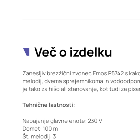
Potrdi moje izbire
Več o izdelku
Zanesljiv brezžični zvonec Emos P5742 s kak
melodij, dvema sprejemnikoma in vodoodporn
je tako za hišo ali stanovanje, kot tudi za pisa
Tehnične lastnosti:
Napajanje glavne enote: 230 V
Domet: 100 m
Št. melodij: 3