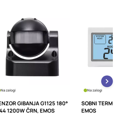
Na zalogi
Na zalo
 180°
SOBNI TERMOSTAT P5604,
ELEKT
S
EMOS
VIVO G