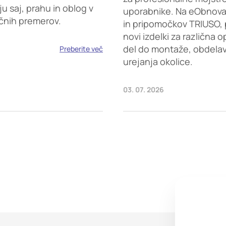
saj, prahu in oblog v
uporabnike. Na eObnova.s
ičnih premerov.
in pripomočkov TRIUSO, 
novi izdelki za različna 
del do montaže, obdelave
Preberite več
urejanja okolice.
03. 07. 2026