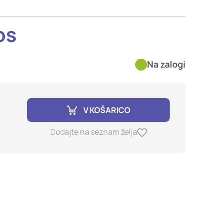
imer nastavitev
blokira te piškotke ali
os
Na zalogi
kovitost delovanja
jubljena, in
birajo, so združeni in
e spletno mesto.
V KOŠARICO
Dodajte na seznam želja
ih lahko uporabljajo za
sov na drugih spletnih
e. Če zavrnete