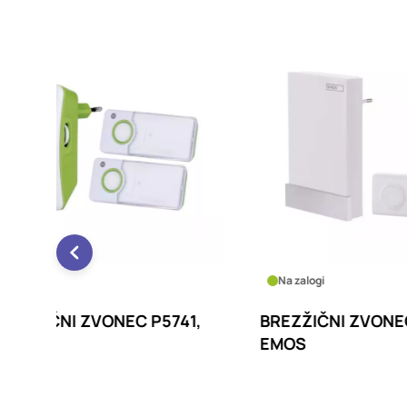
Na zalogi
Na za
741,
BREZŽIČNI ZVONEC P5726,
BREZŽ
EMOS
EMOS