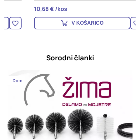
10,68 € /kos
1
V KOŠARICO
Sorodni članki
Dom