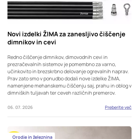
Novi izdelki ŽIMA za zanesljivo čiščenje
dimnikov in cevi
Redno čiščenje dimnikov, dimovodnih cevi in
prezračevalnih sistemov je pomembno za varno,
učinkovito in brezskrbno delovanje ogrevalnih naprav.
Prav zato smo v ponudbo dodali nove izdelke ŽIMA,
namenjene mehanskemu čiščenju saj, prahu in oblog v
dimniških tuljavah ter ceveh različnih premerov.
06. 07. 2026
Preberite več
Orodje in železnina