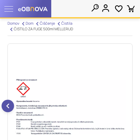
Nastavitve piškotkov
Domov
Dom
Čiščenje
Čistila
ČISTILO ZA FUGE 500ml MELLERUD
Išči
Vaša zasebnost
Ko obiščete katero koli spletno mesto, mesto lahko shrani ali
pridobi informacije iz vašega brskalnika, večinoma v obliki
piškotkov. Te informacije se lahko navezujejo na vas, vaše
nastavitve, vašo napravo ali pa skrbijo, da vaše spletno mesto
deluje v skladu z vašimi pričakovanji. Te informacije običajno
ne razkrivajo neposredno vaše identitete, vendar vam lahko
zagotovijo bolj prilagojeno spletno uporabniško izkušnjo.
Nekatere vrste piškotkov lahko zavrnete. Klikajte različna
imena kategorij, da si ogledate več informacij in spremenite
privzete nastavitve. Blokiranje določenih vrst piškotkov vpliva
na vašo uporabo tega spletnega mesta in naše storitve.
Več
informacij
Obvezni piškotki
Vedno aktivni