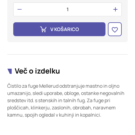
oglaševalska podjetja jih lahko uporabljajo za izdelavo profila
vaših interesov, ki ga nato uporabijo za prikazovanje ustreznih
oglasov na drugih spletnih mestih. Pri delu uporabljajo
edinstveno prepoznavanje vašega brskalnika in naprave. Če
zavrnete uporabo teh piškotkov, ne boste deležni našega
V KOŠARICO
ciljnega spletnega oglaševanja.
Potrdi moje izbire
DOVOLI VSE
Več o izdelku
Čistilo za fuge Mellerud odstranjuje mastno in oljno
umazanijo, sledi uporabe, obloge, ostanke negovalnih
sredstev itd. s stenskih in talnih fug. Za fuge pri
ploščicah, klinkerju, zaslonih, obrobah, naravnem
kamnu, spojih ogledal v kuhinji in kopalnici.