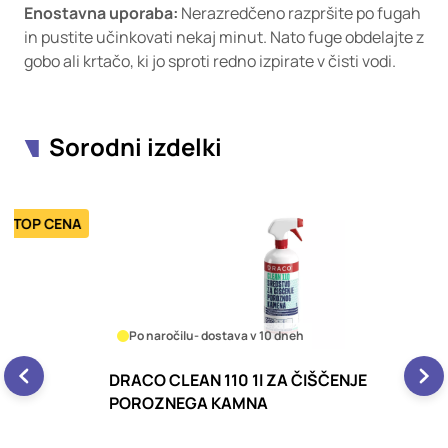
Enostavna uporaba:
Nerazredčeno razpršite po fugah
in pustite učinkovati nekaj minut. Nato fuge obdelajte z
gobo ali krtačo, ki jo sproti redno izpirate v čisti vodi.
Sorodni izdelki
ENA
Po naročilu
- dostava v 10 dneh
DRACO CLEAN 110 1l ZA ČIŠČENJE
D
POROZNEGA KAMNA
P