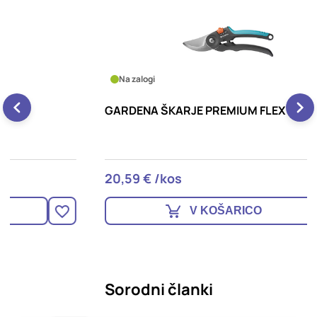
Na zalogi
GARDENA ŠKARJE PREMIUM FLEX
G
20,59 € /kos
2
V KOŠARICO
Sorodni članki