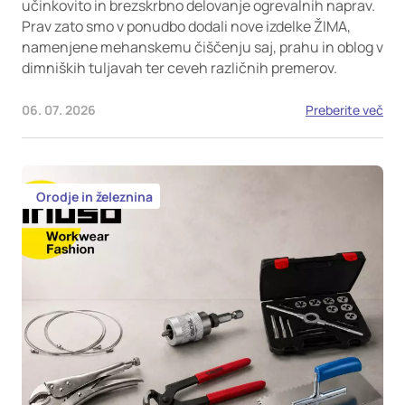
učinkovito in brezskrbno delovanje ogrevalnih naprav.
Prav zato smo v ponudbo dodali nove izdelke ŽIMA,
namenjene mehanskemu čiščenju saj, prahu in oblog v
dimniških tuljavah ter ceveh različnih premerov.
06. 07. 2026
Preberite več
Orodje in železnina