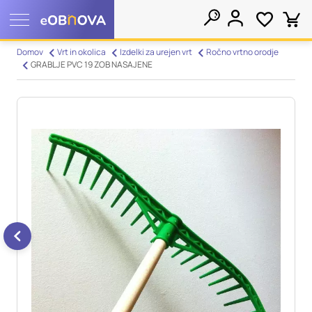
Nastavitve piškotkov
Domov
Vrt in okolica
Izdelki za urejen vrt
Ročno vrtno orodje
GRABLJE PVC 19 ZOB NASAJENE
Išči
Vaša zasebnost
Ko obiščete katero koli spletno mesto, mesto lahko shrani ali
pridobi informacije iz vašega brskalnika, večinoma v obliki
piškotkov. Te informacije se lahko navezujejo na vas, vaše
nastavitve, vašo napravo ali pa skrbijo, da vaše spletno mesto
deluje v skladu z vašimi pričakovanji. Te informacije običajno
ne razkrivajo neposredno vaše identitete, vendar vam lahko
zagotovijo bolj prilagojeno spletno uporabniško izkušnjo.
Nekatere vrste piškotkov lahko zavrnete. Klikajte različna
imena kategorij, da si ogledate več informacij in spremenite
privzete nastavitve. Blokiranje določenih vrst piškotkov vpliva
na vašo uporabo tega spletnega mesta in naše storitve.
Več
informacij
Obvezni piškotki
Vedno aktivni