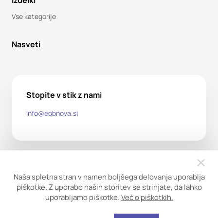
Izdelki
Vse kategorije
Nasveti
Stopite v stik z nami
info@eobnova.si
Naša spletna stran v namen boljšega delovanja uporablja
piškotke. Z uporabo naših storitev se strinjate, da lahko
uporabljamo piškotke.
Več o piškotkih.
Copyright ©2026. Obnova trgovina d.o.o. Vse pravice