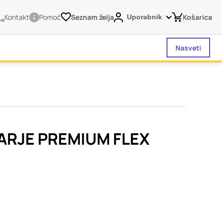
Kontakt
Pomoč
Seznam želja
Košarica
Uporabnik
Nasveti
vašega brskalnika,
tve, vašo napravo ali
je običajno ne
ARJE PREMIUM FLEX
o spletno uporabniško
 da si ogledate več
liva na vašo uporabo
Vedno aktivni
 izklopiti. Običajno