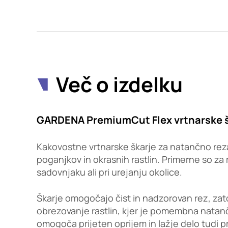
Potrdi moje izbire
Več o izdelku
GARDENA PremiumCut Flex vrtnarske š
Kakovostne vrtnarske škarje za natančno reza
poganjkov in okrasnih rastlin. Primerne so za
sadovnjaku ali pri urejanju okolice.
Škarje omogočajo čist in nadzorovan rez, zato
obrezovanje rastlin, kjer je pomembna natan
omogoča prijeten oprijem in lažje delo tudi pri