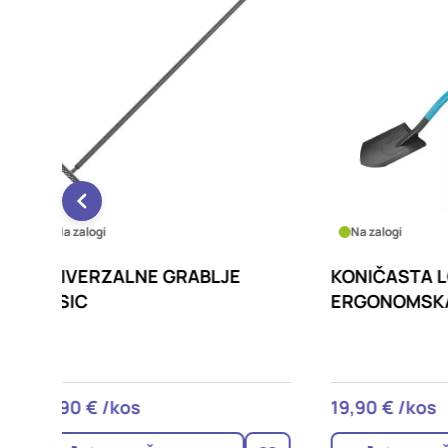
Na zalogi
Na za
E
KONIČASTA LOPATA BASIC,
RAVNA
ERGONOMSKA
ERGO
19,90 € /kos
19,90