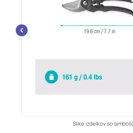
so nastavljeni samo ko
zasebnosti, prijava al
vas opozori na njih. 
Piškotki za učinkovi
S temi piškotki šteje
našega spletnega mest
opazujemo, kako se obi
anonimni. Če uporabo 
Piškotki za ciljno u
Te piškotke nastavijo 
izdelavo profila vaših
mestih. Pri delu upor
uporabo teh piškotkov
Slike izdelkov so simboli