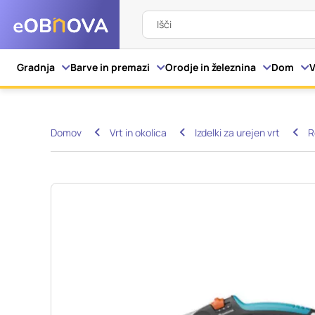
Išči
Nastavitve piškot
Gradnja
Barve in premazi
Orodje in železnina
Dom
V
Vaša zasebnost
Domov
Vrt in okolica
Izdelki za urejen vrt
R
Ko obiščete katero kol
večinoma v obliki pišk
pa skrbijo, da vaše sp
razkrivajo neposredno
izkušnjo. Nekatere vrs
informacij in spremen
tega spletnega mesta 
Obvezni piškotki
Ti piškotki so nujni z