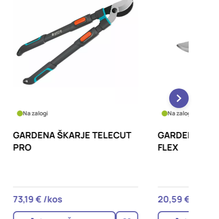
Na zalogi
Na zalo
ECUT
GARDENA ŠKARJE PREMIUM
GARDE
FLEX
PRO
20,59 € /kos
29,29 