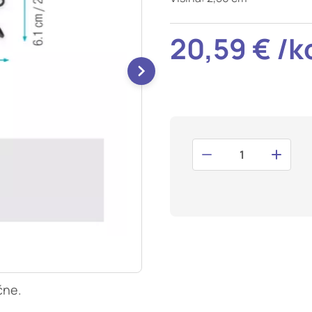
t odziv na vaša dejanja, ki vodijo do storitvenih zahtev, na pr
i izpolnjevanje obrazcev. Na voljo imate nastavitev, da brskalnik 
20,59 € /k
V tem primeru nekateri deli spletnega mesta ne bodo delovali.
tost delovanja
mo obiske in izvor prometa, da lahko merimo in izboljšamo učin
a. Z njimi prepoznamo, katera mesta so najbolj in najmanj pril
skovalci pomikajo po spletnem mestu. Podatki, ki jih piškotki z
teh piškotkov zavrnete, ne bomo vedeli, kdaj ste obiskali naš
smerjenost
naši oglaševalski partnerji. Partnerska oglaševalska podjetja j
 interesov, ki ga nato uporabijo za prikazovanje ustreznih ogla
abljajo edinstveno prepoznavanje vašega brskalnika in naprav
, ne boste deležni našega ciljnega spletnega oglaševanja.
čne.