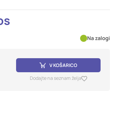
imer nastavitev
blokira te piškotke ali
os
Na zalogi
kovitost delovanja
jubljena, in
birajo, so združeni in
e spletno mesto.
V KOŠARICO
Dodajte na seznam želja
ih lahko uporabljajo za
sov na drugih spletnih
e. Če zavrnete