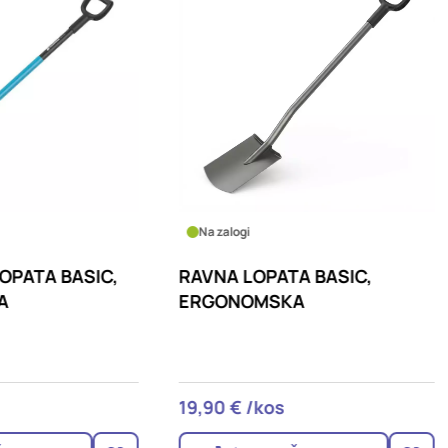
logi
Na zalogi
 LOPATA BASIC,
GARDENA ŠKARJE TEL
NOMSKA
PRO
 € /kos
73,19 € /kos