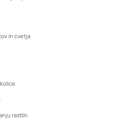
ov in cvetja
okolice
e
nju rastlin