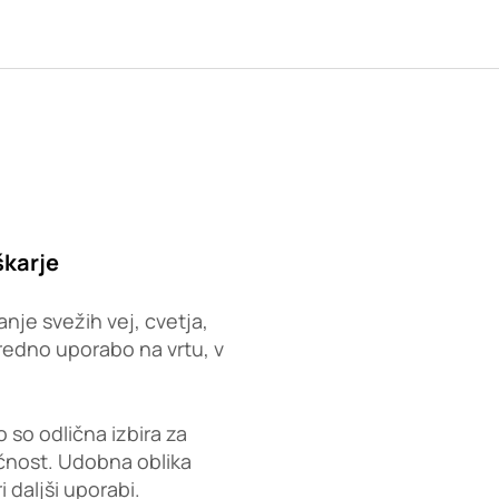
karje
nje svežih vej, cvetja,
 redno uporabo na vrtu, v
 so odlična izbira za
čnost. Udobna oblika
 daljši uporabi.