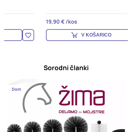
19,90 € /kos
1
V KOŠARICO
Sorodni članki
Dom