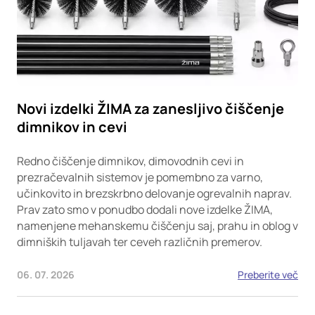
Novi izdelki ŽIMA za zanesljivo čiščenje
dimnikov in cevi
Redno čiščenje dimnikov, dimovodnih cevi in
prezračevalnih sistemov je pomembno za varno,
učinkovito in brezskrbno delovanje ogrevalnih naprav.
Prav zato smo v ponudbo dodali nove izdelke ŽIMA,
namenjene mehanskemu čiščenju saj, prahu in oblog v
dimniških tuljavah ter ceveh različnih premerov.
06. 07. 2026
Preberite več