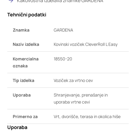
Kakovostna izdelava znamke GARDENA
Tehnični podatki
Znamka
GARDENA
Naziv izdelka
Kovinski voziček CleverRoll L Easy
Komercialna
18550-20
oznaka
Tip izdelka
Voziček za vrtno cev
Uporaba
Shranjevanje, prenašanje in
uporaba vrtne cevi
Primerno za
Vrt, dvorišče, terasa in okolica hiše
Uporaba