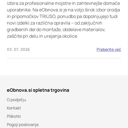
izbira za profesionalne mojstre in zahtevnejše domače
uporabnike. Na eObnova.si je na voljo širok izbor orodja
in pripomočkov TRIUSO, ponudbo pa dopolnjujejo tudi
novi izdelki za različna opravila – od zaključnih
gradbenih del do montaže, obdelave materialov,
zaščite pri delu in urejanja okolice.
03. 07. 2026
Preberite več
eObnova.si spletna trgovina
O podjetju
Kontakt
Piškotki
Pogoji poslovanja