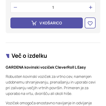
oglaševalska podjetja jih lahko uporabljajo za izdelavo profila
vaših interesov, ki ga nato uporabijo za prikazovanje ustreznih
oglasov na drugih spletnih mestih. Pri delu uporabljajo
edinstveno prepoznavanje vašega brskalnika in naprave. Če
zavrnete uporabo teh piškotkov, ne boste deležni našega
V KOŠARICO
ciljnega spletnega oglaševanja.
Potrdi moje izbire
DOVOLI VSE
Več o izdelku
GARDENA kovinski voziček CleverRoll L Easy
Robusten kovinski voziček za vrtno cev, namenjen
udobnemu shranjevanju, prenašanju in uporabi cevi
pri zalivanju večjih vrtnih površin. Primeren je za
uporabo na vrtu, dvorišču ali okoli hiše.
Voziček omogoča enostavno navijanje in odvijanje