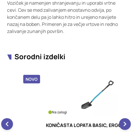
Voziček je namenjen shranjevanju in uporabi vrtne
cevi. Cev se med zalivanjem enostavno odvija, po
končanem delu pa jo lahko hitro in urejeno navijete
nazaj na boben. Primeren je za večje vrtove in redno
zalivanje zunanjih površin.
Sorodni izdelki
OVO
NOVO
Na zalogi
KONIČASTA LOPATA BASIC, ERGONOMSKA
R