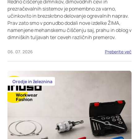
Redno čiščenje dimnikov, dimovodnih cevi in
prezračevalnih sistemov je pomembno za varno,
učinkovito in brezskrbno delovanje ogrevalnih naprav.
Prav zato smo v ponudbo dodali nove izdelke ŽIMA,
namenjene mehanskemu čiščenju saj, prahu in oblog v
dimniških tuljavah ter ceveh različnih premerov.
06. 07. 2026
Preberite več
Orodje in železnina