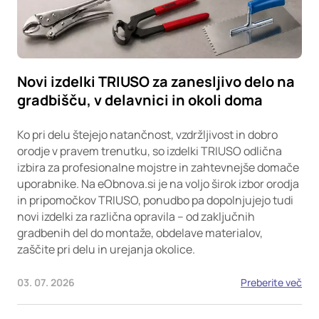
Novi izdelki TRIUSO za zanesljivo delo na
gradbišču, v delavnici in okoli doma
Ko pri delu štejejo natančnost, vzdržljivost in dobro
orodje v pravem trenutku, so izdelki TRIUSO odlična
izbira za profesionalne mojstre in zahtevnejše domače
uporabnike. Na eObnova.si je na voljo širok izbor orodja
in pripomočkov TRIUSO, ponudbo pa dopolnjujejo tudi
novi izdelki za različna opravila – od zaključnih
gradbenih del do montaže, obdelave materialov,
zaščite pri delu in urejanja okolice.
03. 07. 2026
Preberite več