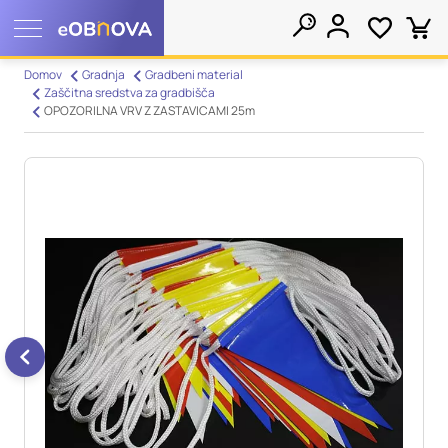
Nastavitve piškotkov
Domov
Gradnja
Gradbeni material
Zaščitna sredstva za gradbišča
Išči
OPOZORILNA VRV Z ZASTAVICAMI 25m
Vaša zasebnost
Ko obiščete katero koli spletno mesto, mesto lahko shrani ali
pridobi informacije iz vašega brskalnika, večinoma v obliki
piškotkov. Te informacije se lahko navezujejo na vas, vaše
nastavitve, vašo napravo ali pa skrbijo, da vaše spletno mesto
deluje v skladu z vašimi pričakovanji. Te informacije običajno
ne razkrivajo neposredno vaše identitete, vendar vam lahko
zagotovijo bolj prilagojeno spletno uporabniško izkušnjo.
Nekatere vrste piškotkov lahko zavrnete. Klikajte različna
imena kategorij, da si ogledate več informacij in spremenite
privzete nastavitve. Blokiranje določenih vrst piškotkov vpliva
na vašo uporabo tega spletnega mesta in naše storitve.
Več
informacij
Obvezni piškotki
Vedno aktivni