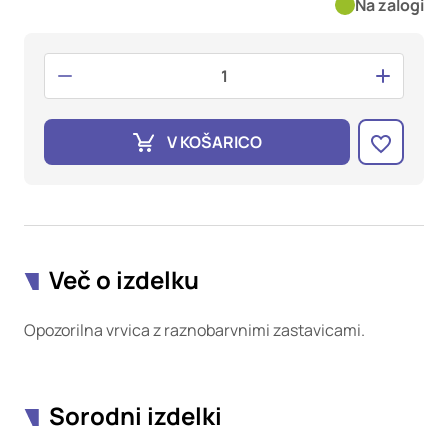
oglaševalska podjetja jih lahko uporabljajo za izdelavo profila
Na zalogi
vaših interesov, ki ga nato uporabijo za prikazovanje ustreznih
oglasov na drugih spletnih mestih. Pri delu uporabljajo
edinstveno prepoznavanje vašega brskalnika in naprave. Če
zavrnete uporabo teh piškotkov, ne boste deležni našega
ciljnega spletnega oglaševanja.
V KOŠARICO
Potrdi moje izbire
DOVOLI VSE
Več o izdelku
Opozorilna vrvica z raznobarvnimi zastavicami.
Sorodni izdelki