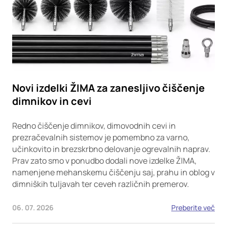
Novi izdelki ŽIMA za zanesljivo čiščenje
dimnikov in cevi
Redno čiščenje dimnikov, dimovodnih cevi in
prezračevalnih sistemov je pomembno za varno,
učinkovito in brezskrbno delovanje ogrevalnih naprav.
Prav zato smo v ponudbo dodali nove izdelke ŽIMA,
namenjene mehanskemu čiščenju saj, prahu in oblog v
dimniških tuljavah ter ceveh različnih premerov.
06. 07. 2026
Preberite več