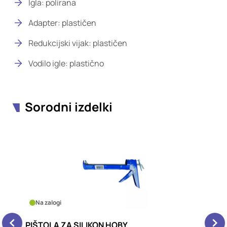
Igla: polirana
Adapter: plastičen
Redukcijski vijak: plastičen
Vodilo igle: plastično
Sorodni izdelki
Na zalogi
O
PIŠTOLA ZA SILIKON HOBY
P