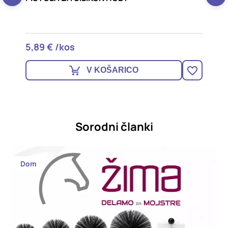
5,89 € /kos
4
V KOŠARICO
Sorodni članki
Dom