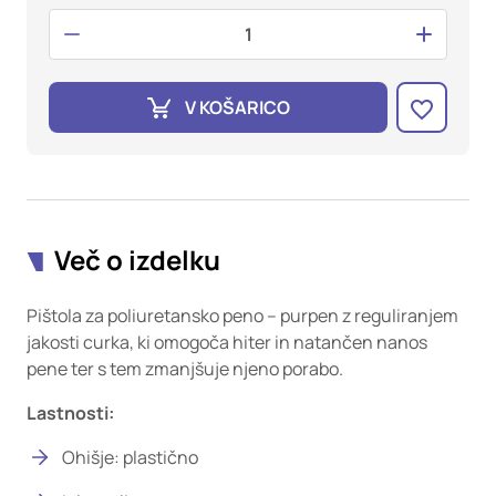
oglaševalska podjetja jih lahko uporabljajo za izdelavo profila
vaših interesov, ki ga nato uporabijo za prikazovanje ustreznih
oglasov na drugih spletnih mestih. Pri delu uporabljajo
edinstveno prepoznavanje vašega brskalnika in naprave. Če
zavrnete uporabo teh piškotkov, ne boste deležni našega
V KOŠARICO
ciljnega spletnega oglaševanja.
Potrdi moje izbire
DOVOLI VSE
Več o izdelku
Pištola za poliuretansko peno – purpen z reguliranjem
jakosti curka, ki omogoča hiter in natančen nanos
pene ter s tem zmanjšuje njeno porabo.
Lastnosti:
Ohišje: plastično