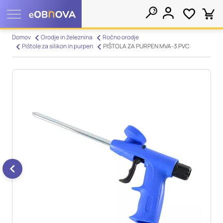
Nastavitve piškotkov
Domov
Orodje in železnina
Ročno orodje
Pištole za silikon in purpen
PIŠTOLA ZA PURPEN MVA-3 PVC
Išči
Vaša zasebnost
Ko obiščete katero koli spletno mesto, mesto lahko shrani ali
pridobi informacije iz vašega brskalnika, večinoma v obliki
piškotkov. Te informacije se lahko navezujejo na vas, vaše
nastavitve, vašo napravo ali pa skrbijo, da vaše spletno mesto
deluje v skladu z vašimi pričakovanji. Te informacije običajno
ne razkrivajo neposredno vaše identitete, vendar vam lahko
zagotovijo bolj prilagojeno spletno uporabniško izkušnjo.
Nekatere vrste piškotkov lahko zavrnete. Klikajte različna
imena kategorij, da si ogledate več informacij in spremenite
privzete nastavitve. Blokiranje določenih vrst piškotkov vpliva
na vašo uporabo tega spletnega mesta in naše storitve.
Več
informacij
Obvezni piškotki
Vedno aktivni