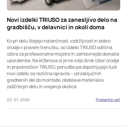
Novi izdelki TRIUSO za zanesljivo delo na
gradbišču, v delavnici in okoli doma
Ko pri delu štejejo natančnost, vzdržljivost in dobro
orodje v pravem trenutku, so izdelki TRIUSO odlična
izbira za profesionalne mojstre in zahtevnejše domače
uporabnike. Na eObnova.si je na voljo širok izbor orodja
in pripomočkov TRIUSO, ponudbo pa dopolnjujejo tudi
novi izdelki za različna opravila – od zaključnih
gradbenih del do montaže, obdelave materialov,
zaščite pri delu in urejanja okolice.
03. 07. 2026
Preberite več