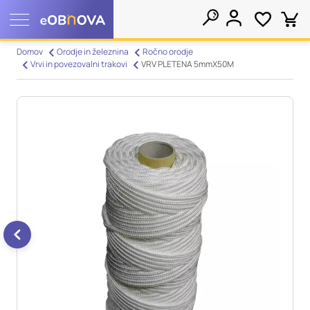
Nastavitve piškotkov
Domov
Orodje in železnina
Ročno orodje
Vrvi in povezovalni trakovi
VRV PLETENA 5mmX50M
Išči
Vaša zasebnost
Ko obiščete katero koli spletno mesto, mesto lahko shrani ali
pridobi informacije iz vašega brskalnika, večinoma v obliki
piškotkov. Te informacije se lahko navezujejo na vas, vaše
nastavitve, vašo napravo ali pa skrbijo, da vaše spletno mesto
deluje v skladu z vašimi pričakovanji. Te informacije običajno
ne razkrivajo neposredno vaše identitete, vendar vam lahko
zagotovijo bolj prilagojeno spletno uporabniško izkušnjo.
Nekatere vrste piškotkov lahko zavrnete. Klikajte različna
imena kategorij, da si ogledate več informacij in spremenite
privzete nastavitve. Blokiranje določenih vrst piškotkov vpliva
na vašo uporabo tega spletnega mesta in naše storitve.
Več
informacij
Obvezni piškotki
Vedno aktivni