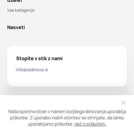
Izdelki
Vse kategorije
Nasveti
Stopite v stik z nami
info@eobnova.si
Naša spletna stran v namen boljšega delovanja uporablja
piškotke. Z uporabo naših storitev se strinjate, da lahko
uporabljamo piškotke.
Več o piškotkih.
Copyright ©2026. Obnova trgovina d.o.o. Vse pravice