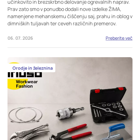
učinkovito in brezskrbno delovanje ogrevalnih naprav.
Prav zato smo v ponudbo dodali nove izdelke ŽIMA,
namenjene mehanskemu čiščenju saj, prahu in oblog v
dimniških tuljavah ter ceveh različnih premerov.
06. 07. 2026
Preberite več
Orodje in železnina