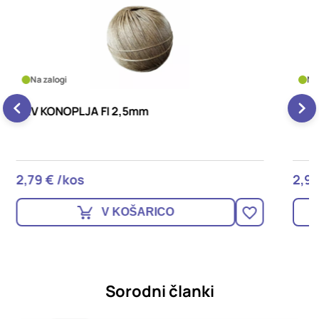
Na zalogi
VRV KONOPLJA FI 1,25mm
V
2,99 € /kos
2
V KOŠARICO
Sorodni članki