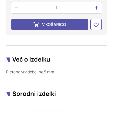
oglaševalska podjetja jih lahko uporabljajo za izdelavo profila
vaših interesov, ki ga nato uporabijo za prikazovanje ustreznih
oglasov na drugih spletnih mestih. Pri delu uporabljajo
edinstveno prepoznavanje vašega brskalnika in naprave. Če
zavrnete uporabo teh piškotkov, ne boste deležni našega
V KOŠARICO
ciljnega spletnega oglaševanja.
Potrdi moje izbire
DOVOLI VSE
Več o izdelku
Pletena vrv debeline 5 mm.
Sorodni izdelki