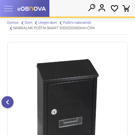
Nastavitve piškotkov
Domov
Dom
Urejen dom
Poštni nabiralniki
NABIRALNIK POŠTNI SMART 300X250X60mm ČRN
Išči
Vaša zasebnost
Ko obiščete katero koli spletno mesto, mesto lahko shrani ali
pridobi informacije iz vašega brskalnika, večinoma v obliki
piškotkov. Te informacije se lahko navezujejo na vas, vaše
nastavitve, vašo napravo ali pa skrbijo, da vaše spletno mesto
deluje v skladu z vašimi pričakovanji. Te informacije običajno
ne razkrivajo neposredno vaše identitete, vendar vam lahko
zagotovijo bolj prilagojeno spletno uporabniško izkušnjo.
Nekatere vrste piškotkov lahko zavrnete. Klikajte različna
imena kategorij, da si ogledate več informacij in spremenite
privzete nastavitve. Blokiranje določenih vrst piškotkov vpliva
na vašo uporabo tega spletnega mesta in naše storitve.
Več
informacij
Obvezni piškotki
Vedno aktivni