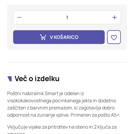
oglaševalska podjetja jih lahko uporabljajo za izdelavo profila
vaših interesov, ki ga nato uporabijo za prikazovanje ustreznih
oglasov na drugih spletnih mestih. Pri delu uporabljajo
edinstveno prepoznavanje vašega brskalnika in naprave. Če
zavrnete uporabo teh piškotkov, ne boste deležni našega
ciljnega spletnega oglaševanja.
V KOŠARICO
Potrdi moje izbire
DOVOLI VSE
Več o izdelku
Poštni nabiralnik Smart je izdelan iz
visokokakovostnega pocinkanega jekla in dodatno
zaščiten z barvnim premazom, ki zagotavlja dobro
odpornost na zunanje vplive. Primeren za pošto A5+.
Vključuje vijake za pritrditev na steno in 2 ključa za