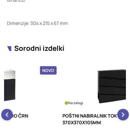
omarico.
Dimenzije: 304 x 215 x 67 mm
Sorodni izdelki
OVO
NOVO
Na zalogi
POŠTNI NABIRALNIK TOKYO ČRN
N
370X370X105MM
B