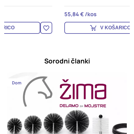
55,84 € /kos
2
V KOŠARICO
Sorodni članki
Dom