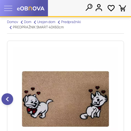
Nastavitve piškotkov
Domov
Dom
Urejen dom
Predpražniki
PREDPRAŽNIK SMART 40X60cm
Išči
Vaša zasebnost
Ko obiščete katero koli spletno mesto, mesto lahko shrani ali
pridobi informacije iz vašega brskalnika, večinoma v obliki
piškotkov. Te informacije se lahko navezujejo na vas, vaše
nastavitve, vašo napravo ali pa skrbijo, da vaše spletno mesto
deluje v skladu z vašimi pričakovanji. Te informacije običajno
ne razkrivajo neposredno vaše identitete, vendar vam lahko
zagotovijo bolj prilagojeno spletno uporabniško izkušnjo.
Nekatere vrste piškotkov lahko zavrnete. Klikajte različna
imena kategorij, da si ogledate več informacij in spremenite
privzete nastavitve. Blokiranje določenih vrst piškotkov vpliva
na vašo uporabo tega spletnega mesta in naše storitve.
Več
informacij
Obvezni piškotki
Vedno aktivni