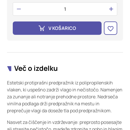
oglaševalska podjetja jih lahko uporabljajo za izdelavo profila
vaših interesov, ki ga nato uporabijo za prikazovanje ustreznih
oglasov na drugih spletnih mestih. Pri delu uporabljajo
edinstveno prepoznavanje vašega brskalnika in naprave. Če
zavrnete uporabo teh piškotkov, ne boste deležni našega
V KOŠARICO
ciljnega spletnega oglaševanja.
Potrdi moje izbire
DOVOLI VSE
Več o izdelku
Estetski protiprašni predpražnik iz polipropilenskih
vlaken, ki uspešno zadrži vlago in nečistočo. Namenjen
za zunanje ali notranje prehodne prostore. Nedrseča
vinilna podlaga drži predpražnik na mestu in
preprečuje vlagi da doseže tla pod predpražnikom.
Nasvet za čiščenje in vzdrževanje: preprosto posesajte
ali stresite nečistočo, madeže zdrgnite z gobo in blagim