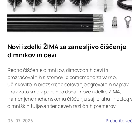
Novi izdelki ŽIMA za zanesljivo čiščenje
dimnikov in cevi
Redno čiščenje dimnikov, dimovodnih cevi in
prezračevalnih sistemov je pomembno za varno,
učinkovito in brezskrbno delovanje ogrevalnih naprav.
Prav zato smo v ponudbo dodali nove izdelke ŽIMA,
namenjene mehanskemu čiščenju saj, prahu in oblog v
dimniških tuljavah ter ceveh različnih premerov.
06. 07. 2026
Preberite več