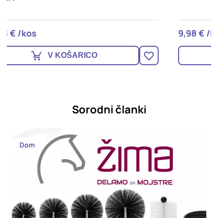
9,98 € /kos
9
V KOŠARICO
Sorodni članki
Dom