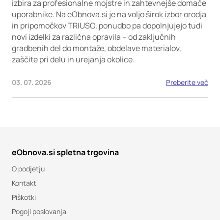
izbira za profesionalne mojstre in zahtevnejše domače
uporabnike. Na eObnova.si je na voljo širok izbor orodja
in pripomočkov TRIUSO, ponudbo pa dopolnjujejo tudi
novi izdelki za različna opravila – od zaključnih
gradbenih del do montaže, obdelave materialov,
zaščite pri delu in urejanja okolice.
03. 07. 2026
Preberite več
eObnova.si spletna trgovina
O podjetju
Kontakt
Piškotki
Pogoji poslovanja