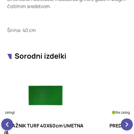
čistilnim sredstvom.
Širina: 40 cm
Sorodni izdelki
Na zalogi
PREDPRAŽNIK ALEX 40X60cm KOKOS
P