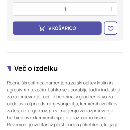
oglaševalska podjetja jih lahko uporabljajo za izdelavo profila
vaših interesov, ki ga nato uporabijo za prikazovanje ustreznih
oglasov na drugih spletnih mestih. Pri delu uporabljajo
edinstveno prepoznavanje vašega brskalnika in naprave. Če
zavrnete uporabo teh piškotkov, ne boste deležni našega
V KOŠARICO
ciljnega spletnega oglaševanja.
Potrdi moje izbire
DOVOLI VSE
Več o izdelku
Ročna škropilnica namenjena za škropitev kislin in
agresivnih tekočin. Lahko se uporablja tudi v industriji
za razprševanje topil in bencina, v gradbeništvu za
obdelavo olj in odstranjevanje olja, kemičnih izdelkov
za les, detergentov, pri vrtnarjenju za razprševanje
herbicidov in kemičnih spojin z raztopino kisline.
Rezervoar je izdelan iz plastičnega polietilena, ki ga je