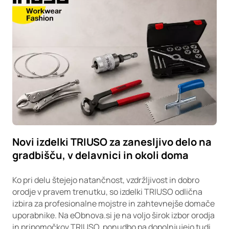
Novi izdelki TRIUSO za zanesljivo delo na
gradbišču, v delavnici in okoli doma
Ko pri delu štejejo natančnost, vzdržljivost in dobro
orodje v pravem trenutku, so izdelki TRIUSO odlična
izbira za profesionalne mojstre in zahtevnejše domače
uporabnike. Na eObnova.si je na voljo širok izbor orodja
in pripomočkov TRIUSO, ponudbo pa dopolnjujejo tudi