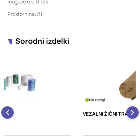
mogoče reciklirati.
Prostornina: 2 l
Sorodni izdelki
Na zalogi
VEZALNI ŽIČNI TRAK 15cm PAPIRNATI
Š