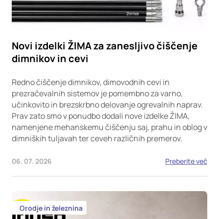
Novi izdelki ŽIMA za zanesljivo čiščenje
dimnikov in cevi
Redno čiščenje dimnikov, dimovodnih cevi in
prezračevalnih sistemov je pomembno za varno,
učinkovito in brezskrbno delovanje ogrevalnih naprav.
Prav zato smo v ponudbo dodali nove izdelke ŽIMA,
namenjene mehanskemu čiščenju saj, prahu in oblog v
dimniških tuljavah ter ceveh različnih premerov.
06. 07. 2026
Preberite več
Orodje in železnina