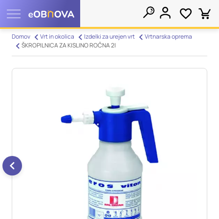
Nastavitve piškotkov
Domov
Vrt in okolica
Izdelki za urejen vrt
Vrtnarska oprema
ŠKROPILNICA ZA KISLINO ROČNA 2l
Išči
Vaša zasebnost
Ko obiščete katero koli spletno mesto, mesto lahko shrani ali
pridobi informacije iz vašega brskalnika, večinoma v obliki
piškotkov. Te informacije se lahko navezujejo na vas, vaše
nastavitve, vašo napravo ali pa skrbijo, da vaše spletno mesto
deluje v skladu z vašimi pričakovanji. Te informacije običajno
ne razkrivajo neposredno vaše identitete, vendar vam lahko
zagotovijo bolj prilagojeno spletno uporabniško izkušnjo.
Nekatere vrste piškotkov lahko zavrnete. Klikajte različna
imena kategorij, da si ogledate več informacij in spremenite
privzete nastavitve. Blokiranje določenih vrst piškotkov vpliva
na vašo uporabo tega spletnega mesta in naše storitve.
Več
informacij
Obvezni piškotki
Vedno aktivni