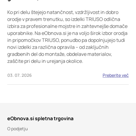
Ko pri delu štejejo natančnost, vzdržljivost in dobro
orodje v pravem trenutku, so izdelki TRIUSO odlična
izbira za profesionalne mojstre in zahtevnejše domače
uporabnike. Na eObnova.si je na voljo širok izbor orodja
in pripomočkov TRIUSO, ponudbo pa dopolnjujejo tudi
novi izdelki za različna opravila – od zaključnih
gradbenih del do montaže, obdelave materialov,
zaščite pri delu in urejanja okolice.
03. 07. 2026
Preberite več
eObnova.si spletna trgovina
O podjetju