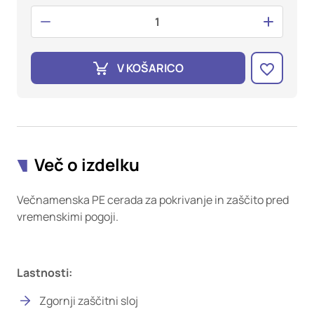
oglaševalska podjetja jih lahko uporabljajo za izdelavo profila
vaših interesov, ki ga nato uporabijo za prikazovanje ustreznih
oglasov na drugih spletnih mestih. Pri delu uporabljajo
edinstveno prepoznavanje vašega brskalnika in naprave. Če
zavrnete uporabo teh piškotkov, ne boste deležni našega
V KOŠARICO
ciljnega spletnega oglaševanja.
Potrdi moje izbire
DOVOLI VSE
Več o izdelku
Večnamenska PE cerada za pokrivanje in zaščito pred
vremenskimi pogoji.
Lastnosti:
Zgornji zaščitni sloj