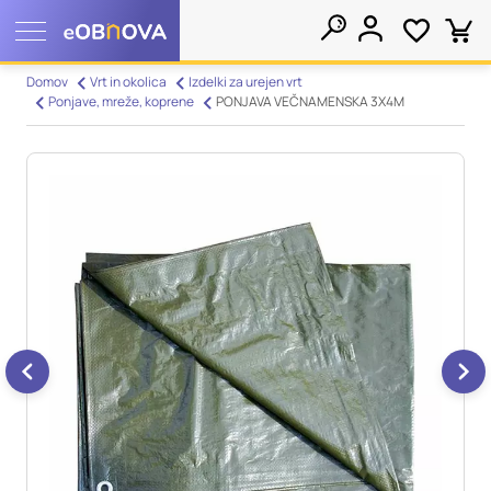
Nastavitve piškotkov
Domov
Vrt in okolica
Izdelki za urejen vrt
Ponjave, mreže, koprene
PONJAVA VEČNAMENSKA 3X4M
Išči
Vaša zasebnost
Ko obiščete katero koli spletno mesto, mesto lahko shrani ali
pridobi informacije iz vašega brskalnika, večinoma v obliki
piškotkov. Te informacije se lahko navezujejo na vas, vaše
nastavitve, vašo napravo ali pa skrbijo, da vaše spletno mesto
deluje v skladu z vašimi pričakovanji. Te informacije običajno
ne razkrivajo neposredno vaše identitete, vendar vam lahko
zagotovijo bolj prilagojeno spletno uporabniško izkušnjo.
Nekatere vrste piškotkov lahko zavrnete. Klikajte različna
imena kategorij, da si ogledate več informacij in spremenite
privzete nastavitve. Blokiranje določenih vrst piškotkov vpliva
na vašo uporabo tega spletnega mesta in naše storitve.
Več
informacij
Obvezni piškotki
Vedno aktivni