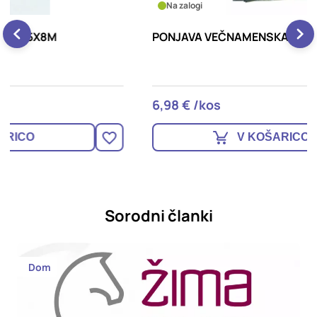
Na zalogi
PONJAVA VEČNAMENSKA 2X3M
P
6,98 € /kos
1
V KOŠARICO
Sorodni članki
Dom