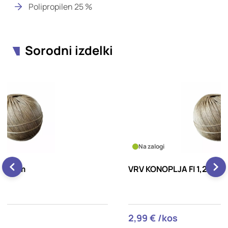
Polipropilen 25 %
Sorodni izdelki
Na zalogi
VRV KONOPLJA FI 1,25mm
V
2,99 € /kos
2