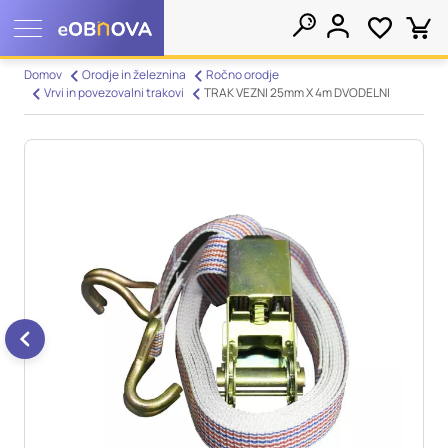
Nastavitve piškotkov
Domov
Orodje in železnina
Ročno orodje
Vrvi in povezovalni trakovi
TRAK VEZNI 25mm X 4m DVODELNI
Išči
Vaša zasebnost
Ko obiščete katero koli spletno mesto, mesto lahko shrani ali
pridobi informacije iz vašega brskalnika, večinoma v obliki
piškotkov. Te informacije se lahko navezujejo na vas, vaše
nastavitve, vašo napravo ali pa skrbijo, da vaše spletno mesto
deluje v skladu z vašimi pričakovanji. Te informacije običajno
ne razkrivajo neposredno vaše identitete, vendar vam lahko
zagotovijo bolj prilagojeno spletno uporabniško izkušnjo.
Nekatere vrste piškotkov lahko zavrnete. Klikajte različna
imena kategorij, da si ogledate več informacij in spremenite
privzete nastavitve. Blokiranje določenih vrst piškotkov vpliva
na vašo uporabo tega spletnega mesta in naše storitve.
Več
informacij
Obvezni piškotki
Vedno aktivni