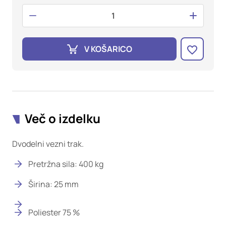
oglaševalska podjetja jih lahko uporabljajo za izdelavo profila
vaših interesov, ki ga nato uporabijo za prikazovanje ustreznih
oglasov na drugih spletnih mestih. Pri delu uporabljajo
edinstveno prepoznavanje vašega brskalnika in naprave. Če
zavrnete uporabo teh piškotkov, ne boste deležni našega
V KOŠARICO
ciljnega spletnega oglaševanja.
Potrdi moje izbire
DOVOLI VSE
Več o izdelku
Dvodelni vezni trak.
Pretržna sila: 400 kg
Širina: 25 mm
Poliester 75 %