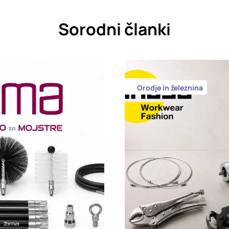
Sorodni članki
Orodje in železnina