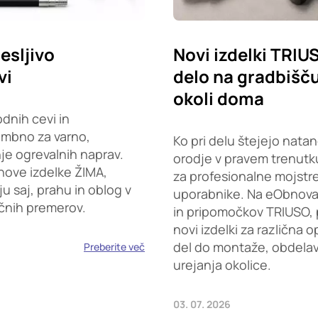
esljivo
Novi izdelki TRIU
vi
delo na gradbišču,
okoli doma
dnih cevi in
embno za varno,
Ko pri delu štejejo natan
je ogrevalnih naprav.
orodje v pravem trenutku
nove izdelke ŽIMA,
za profesionalne mojstr
saj, prahu in oblog v
uporabnike. Na eObnova.s
ičnih premerov.
in pripomočkov TRIUSO, 
novi izdelki za različna 
del do montaže, obdelave
Preberite več
urejanja okolice.
03. 07. 2026