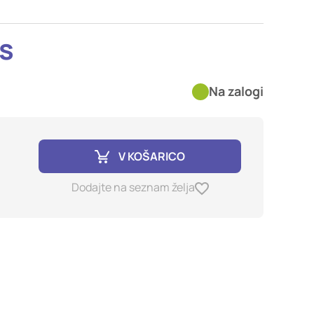
imer nastavitev
blokira te piškotke ali
os
Na zalogi
kovitost delovanja
jubljena, in
birajo, so združeni in
e spletno mesto.
V KOŠARICO
Dodajte na seznam želja
ih lahko uporabljajo za
sov na drugih spletnih
e. Če zavrnete