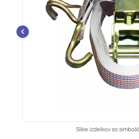
so nastavljeni samo ko
zasebnosti, prijava al
vas opozori na njih. 
Piškotki za učinkovi
S temi piškotki šteje
našega spletnega mest
opazujemo, kako se obi
anonimni. Če uporabo 
Piškotki za ciljno u
Te piškotke nastavijo 
izdelavo profila vaših
mestih. Pri delu upor
uporabo teh piškotkov
Slike izdelkov so simboli