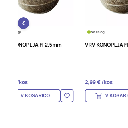
Na zalogi
Na za
mm
VRV KONOPLJA FI 1,25mm
VRV K
2,99 € /kos
2,49 
V KOŠARICO