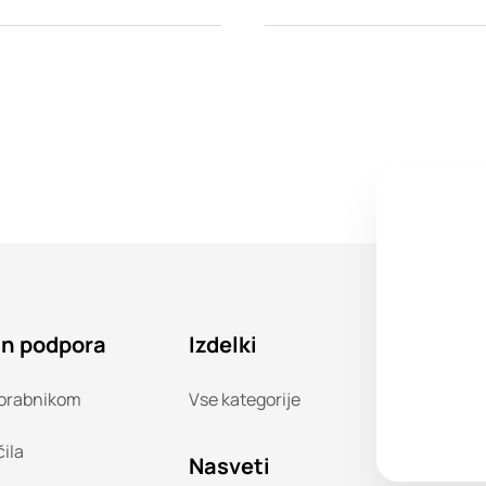
in podpora
Izdelki
orabnikom
Vse kategorije
čila
Nasveti