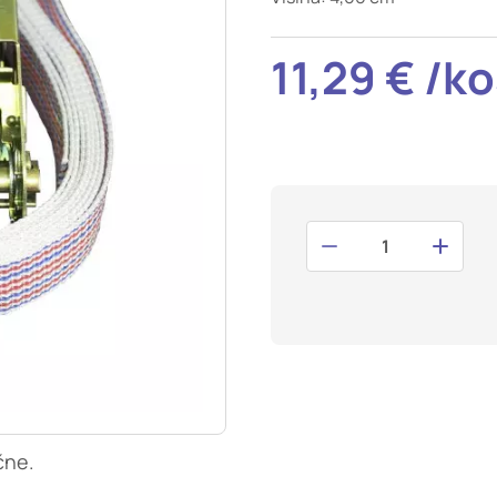
t odziv na vaša dejanja, ki vodijo do storitvenih zahtev, na pr
i izpolnjevanje obrazcev. Na voljo imate nastavitev, da brskalnik 
11,29 € /k
V tem primeru nekateri deli spletnega mesta ne bodo delovali.
tost delovanja
mo obiske in izvor prometa, da lahko merimo in izboljšamo učin
a. Z njimi prepoznamo, katera mesta so najbolj in najmanj pril
skovalci pomikajo po spletnem mestu. Podatki, ki jih piškotki z
teh piškotkov zavrnete, ne bomo vedeli, kdaj ste obiskali naš
smerjenost
naši oglaševalski partnerji. Partnerska oglaševalska podjetja j
 interesov, ki ga nato uporabijo za prikazovanje ustreznih ogla
abljajo edinstveno prepoznavanje vašega brskalnika in naprav
, ne boste deležni našega ciljnega spletnega oglaševanja.
čne.