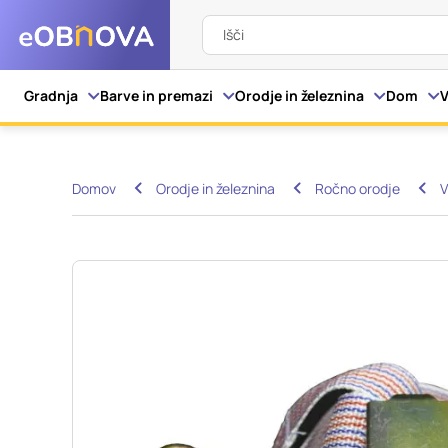
Išči
Nastavitve piškot
Gradnja
Barve in premazi
Orodje in železnina
Dom
V
Vaša zasebnost
Domov
Orodje in železnina
Ročno orodje
V
Ko obiščete katero kol
večinoma v obliki pišk
pa skrbijo, da vaše sp
razkrivajo neposredno
izkušnjo. Nekatere vrs
informacij in spremen
tega spletnega mesta 
Obvezni piškotki
Ti piškotki so nujni z