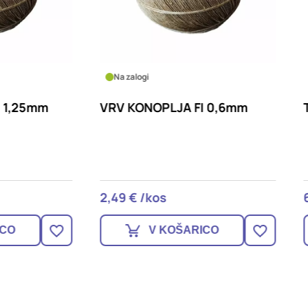
logi
Na zalogi
ONOPLJA FI 0,6mm
TRAK VEZNI 25mm X 4
€ /kos
6,99 € /kos
V KOŠARICO
V KOŠARICO