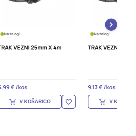
Na zalogi
Na zalo
m
TRAK VEZNI 25mm X 2m
TRAK 
X 8m
9,13 € /kos
10,86 
V KOŠARICO