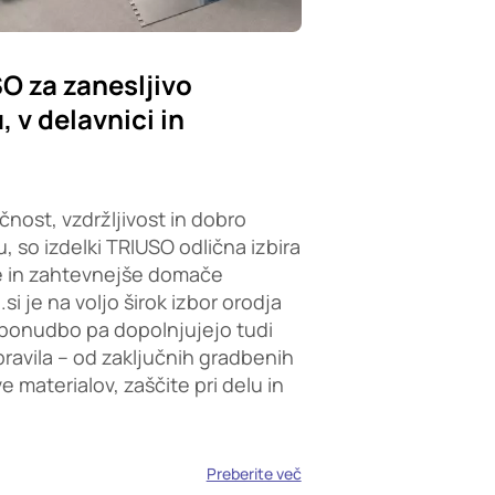
SO za zanesljivo
 v delavnici in
čnost, vzdržljivost in dobro
, so izdelki TRIUSO odlična izbira
e in zahtevnejše domače
i je na voljo širok izbor orodja
ponudbo pa dopolnjujejo tudi
opravila – od zaključnih gradbenih
 materialov, zaščite pri delu in
Preberite več