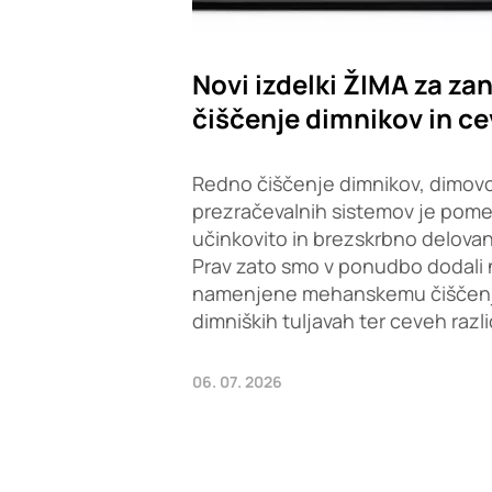
Novi izdelki ŽIMA za zan
čiščenje dimnikov in ce
Redno čiščenje dimnikov, dimovo
prezračevalnih sistemov je pom
učinkovito in brezskrbno delovan
Prav zato smo v ponudbo dodali 
namenjene mehanskemu čiščenju 
dimniških tuljavah ter ceveh razl
06. 07. 2026