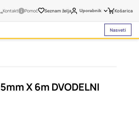
Kontakt
Pomoč
Seznam želja
Košarica
Uporabnik
Nasveti
vašega brskalnika,
tve, vašo napravo ali
je običajno ne
25mm X 6m DVODELNI
o spletno uporabniško
 da si ogledate več
liva na vašo uporabo
Vedno aktivni
 izklopiti. Običajno