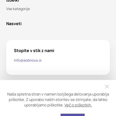
Izdelki
Vse kategorije
Nasveti
Stopite v stik z nami
info@eobnova.si
Naša spletna stran v namen boljšega delovanja uporablja
piškotke. Z uporabo naših storitev se strinjate, da lahko
uporabljamo piškotke.
Več o piškotkih.
Copyright ©2026. Obnova trgovina d.o.o. Vse pravice