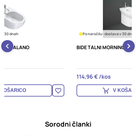
Po naročilu
- dostava v 30 dneh
BIDE TALNI MORNING, RAK CERAMICS
B
114,96 € /kos
4
V KOŠARICO
Sorodni članki