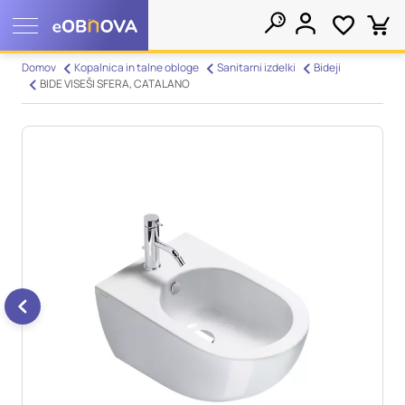
Nastavitve piškotkov
Domov
Kopalnica in talne obloge
Sanitarni izdelki
Bideji
BIDE VISEŠI SFERA, CATALANO
Išči
Vaša zasebnost
Ko obiščete katero koli spletno mesto, mesto lahko shrani ali
pridobi informacije iz vašega brskalnika, večinoma v obliki
piškotkov. Te informacije se lahko navezujejo na vas, vaše
nastavitve, vašo napravo ali pa skrbijo, da vaše spletno mesto
deluje v skladu z vašimi pričakovanji. Te informacije običajno
ne razkrivajo neposredno vaše identitete, vendar vam lahko
zagotovijo bolj prilagojeno spletno uporabniško izkušnjo.
Nekatere vrste piškotkov lahko zavrnete. Klikajte različna
imena kategorij, da si ogledate več informacij in spremenite
privzete nastavitve. Blokiranje določenih vrst piškotkov vpliva
na vašo uporabo tega spletnega mesta in naše storitve.
Več
informacij
Obvezni piškotki
Vedno aktivni