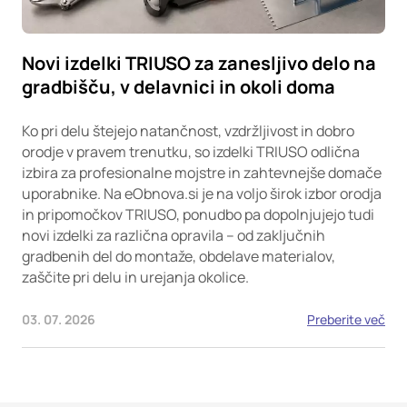
Novi izdelki TRIUSO za zanesljivo delo na
gradbišču, v delavnici in okoli doma
Ko pri delu štejejo natančnost, vzdržljivost in dobro
orodje v pravem trenutku, so izdelki TRIUSO odlična
izbira za profesionalne mojstre in zahtevnejše domače
uporabnike. Na eObnova.si je na voljo širok izbor orodja
in pripomočkov TRIUSO, ponudbo pa dopolnjujejo tudi
novi izdelki za različna opravila – od zaključnih
gradbenih del do montaže, obdelave materialov,
zaščite pri delu in urejanja okolice.
03. 07. 2026
Preberite več