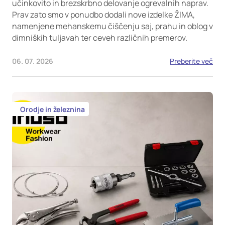
učinkovito in brezskrbno delovanje ogrevalnih naprav.
Prav zato smo v ponudbo dodali nove izdelke ŽIMA,
namenjene mehanskemu čiščenju saj, prahu in oblog v
dimniških tuljavah ter ceveh različnih premerov.
06. 07. 2026
Preberite več
Orodje in železnina