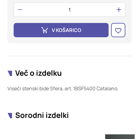
oglaševalska podjetja jih lahko uporabljajo za izdelavo profila
vaših interesov, ki ga nato uporabijo za prikazovanje ustreznih
oglasov na drugih spletnih mestih. Pri delu uporabljajo
edinstveno prepoznavanje vašega brskalnika in naprave. Če
zavrnete uporabo teh piškotkov, ne boste deležni našega
V KOŠARICO
ciljnega spletnega oglaševanja.
Potrdi moje izbire
DOVOLI VSE
Več o izdelku
Viseči stenski bide Sfera, art. 1BSF5400 Catalano.
Sorodni izdelki