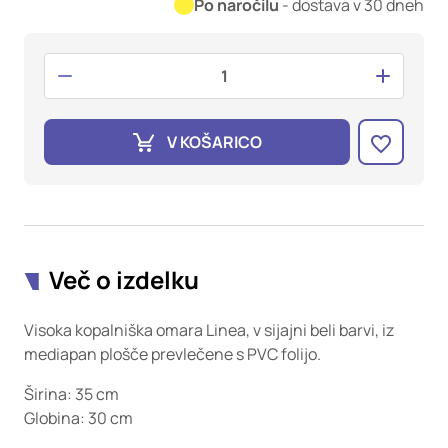
oglaševalska podjetja jih lahko uporabljajo za izdelavo profila
Po naročilu
- dostava v 30 dneh
vaših interesov, ki ga nato uporabijo za prikazovanje ustreznih
oglasov na drugih spletnih mestih. Pri delu uporabljajo
edinstveno prepoznavanje vašega brskalnika in naprave. Če
zavrnete uporabo teh piškotkov, ne boste deležni našega
ciljnega spletnega oglaševanja.
V KOŠARICO
Potrdi moje izbire
DOVOLI VSE
Več o izdelku
Visoka kopalniška omara Linea, v sijajni beli barvi, iz
mediapan plošče prevlečene s PVC folijo.
Širina: 35 cm
Globina: 30 cm