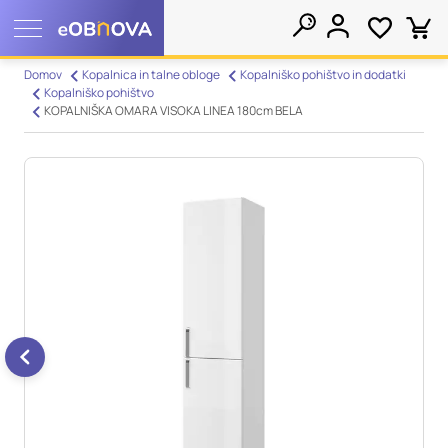
Nastavitve piškotkov
Domov
Kopalnica in talne obloge
Kopalniško pohištvo in dodatki
Kopalniško pohištvo
Išči
KOPALNIŠKA OMARA VISOKA LINEA 180cm BELA
Vaša zasebnost
Ko obiščete katero koli spletno mesto, mesto lahko shrani ali
pridobi informacije iz vašega brskalnika, večinoma v obliki
piškotkov. Te informacije se lahko navezujejo na vas, vaše
nastavitve, vašo napravo ali pa skrbijo, da vaše spletno mesto
deluje v skladu z vašimi pričakovanji. Te informacije običajno
ne razkrivajo neposredno vaše identitete, vendar vam lahko
zagotovijo bolj prilagojeno spletno uporabniško izkušnjo.
Nekatere vrste piškotkov lahko zavrnete. Klikajte različna
imena kategorij, da si ogledate več informacij in spremenite
privzete nastavitve. Blokiranje določenih vrst piškotkov vpliva
na vašo uporabo tega spletnega mesta in naše storitve.
Več
informacij
Obvezni piškotki
Vedno aktivni