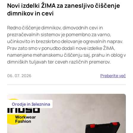
Novi izdelki ŽIMA za zanesljivo čiščenje
dimnikov in cevi
Redno čiščenje dimnikov, dimovodnih cevi in
prezračevalnih sistemov je pomembno za varno,
učinkovito in brezskrbno delovanje ogrevalnih naprav.
Prav zato smo v ponudbo dodali nove izdelke ŽIMA,
namenjene mehanskemu čiščenju saj, prahu in oblog v
dimniških tuljavah ter ceveh različnih premerov.
06. 07. 2026
Preberite več
Orodje in železnina