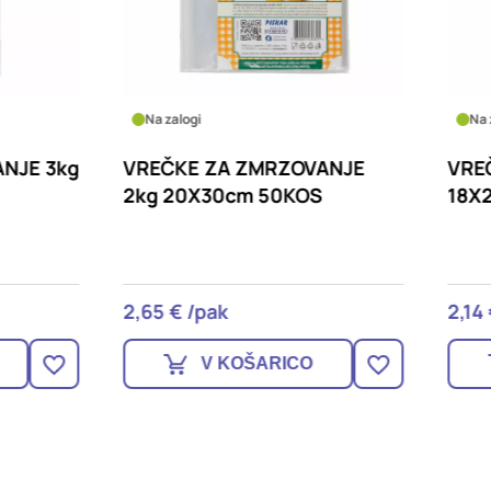
logi
Na zalogi
KE ZA ZMRZOVANJE
VREČKE ZA ZMRZOVANJ
20X30cm 50KOS
18X25cm 50KOS
€ /pak
2,14 € /pak
V KOŠARICO
V KOŠARICO