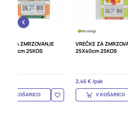
Na zalogi
Na za
NJE
VREČKE ZA ZMRZOVANJE 3kg
VREČ
25X40cm 25KOS
2kg 
2,46 € /pak
2,65 
V KOŠARICO