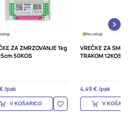
Na zalogi
Na zalo
E 1kg
VREČKE ZA SMETI 90l S
VREČKE
TRAKOM 12KOS
TRAKO
4,49 € /pak
3,57 € 
V KOŠARICO