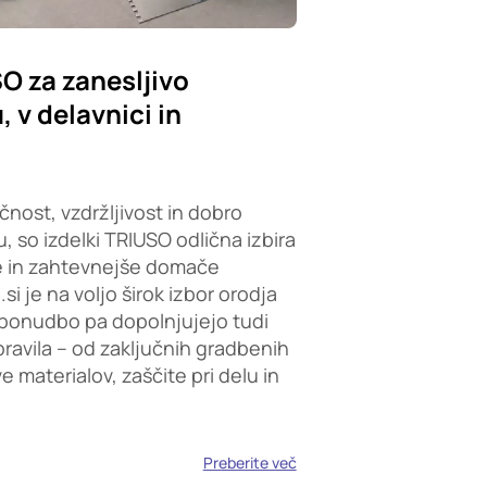
SO za zanesljivo
 v delavnici in
čnost, vzdržljivost in dobro
, so izdelki TRIUSO odlična izbira
e in zahtevnejše domače
i je na voljo širok izbor orodja
ponudbo pa dopolnjujejo tudi
opravila – od zaključnih gradbenih
 materialov, zaščite pri delu in
Preberite več