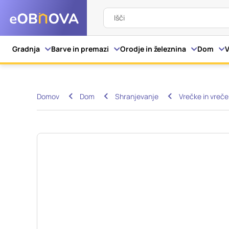
Išči
Nastavitve piškot
Gradnja
Barve in premazi
Orodje in železnina
Dom
V
Vaša zasebnost
Domov
Dom
Shranjevanje
Vrečke in vreče
Ko obiščete katero kol
večinoma v obliki pišk
pa skrbijo, da vaše sp
razkrivajo neposredno
izkušnjo. Nekatere vrs
informacij in spremen
tega spletnega mesta 
Obvezni piškotki
Ti piškotki so nujni z