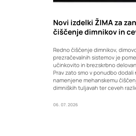
Novi izdelki ŽIMA za zan
čiščenje dimnikov in ce
Redno čiščenje dimnikov, dimovo
prezračevalnih sistemov je pom
učinkovito in brezskrbno delovan
Prav zato smo v ponudbo dodali 
namenjene mehanskemu čiščenju 
dimniških tuljavah ter ceveh razl
06. 07. 2026