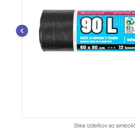
so nastavljeni samo ko
zasebnosti, prijava al
vas opozori na njih. 
Piškotki za učinkovi
S temi piškotki šteje
našega spletnega mest
opazujemo, kako se obi
anonimni. Če uporabo 
Piškotki za ciljno u
Te piškotke nastavijo 
izdelavo profila vaših
mestih. Pri delu upor
uporabo teh piškotkov
Slike izdelkov so simboli