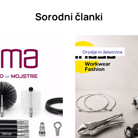
Sorodni članki
Orodje in železnina