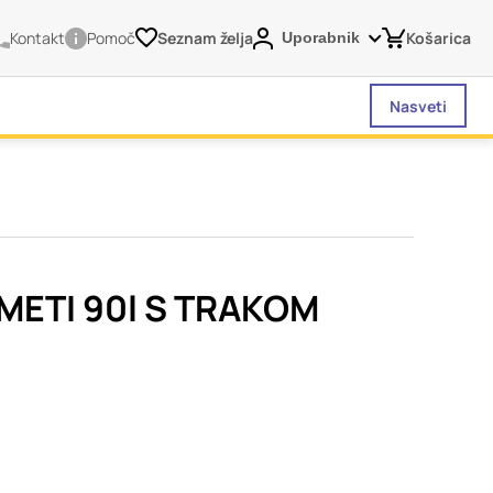
Kontakt
Pomoč
Seznam želja
Košarica
Uporabnik
Nasveti
vašega brskalnika,
tve, vašo napravo ali
je običajno ne
METI 90l S TRAKOM
o spletno uporabniško
 da si ogledate več
liva na vašo uporabo
Vedno aktivni
 izklopiti. Običajno