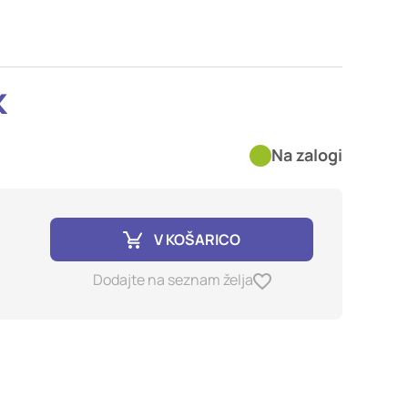
imer nastavitev
blokira te piškotke ali
k
kovitost delovanja
Na zalogi
jubljena, in
birajo, so združeni in
e spletno mesto.
V KOŠARICO
ih lahko uporabljajo za
Dodajte na seznam želja
sov na drugih spletnih
e. Če zavrnete