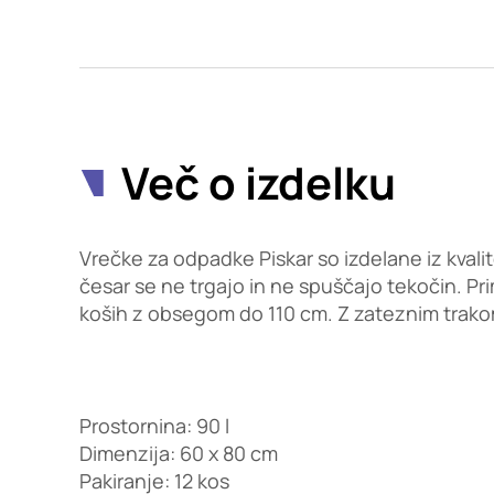
Potrdi moje izbire
Več o izdelku
Vrečke za odpadke Piskar so izdelane iz kvalit
česar se ne trgajo in ne spuščajo tekočin. P
koših z obsegom do 110 cm. Z zateznim trako
Prostornina: 90 l
Dimenzija: 60 x 80 cm
Pakiranje: 12 kos