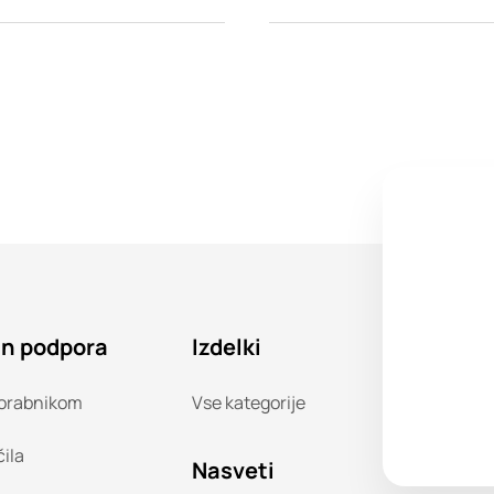
in podpora
Izdelki
orabnikom
Vse kategorije
čila
Nasveti