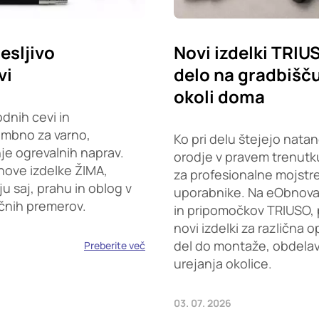
esljivo
Novi izdelki TRIU
vi
delo na gradbišču,
okoli doma
dnih cevi in
embno za varno,
Ko pri delu štejejo natan
je ogrevalnih naprav.
orodje v pravem trenutku
nove izdelke ŽIMA,
za profesionalne mojstr
saj, prahu in oblog v
uporabnike. Na eObnova.s
ičnih premerov.
in pripomočkov TRIUSO, 
novi izdelki za različna 
del do montaže, obdelave
Preberite več
urejanja okolice.
03. 07. 2026