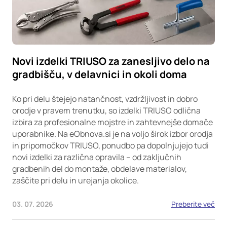
Novi izdelki TRIUSO za zanesljivo delo na
gradbišču, v delavnici in okoli doma
Ko pri delu štejejo natančnost, vzdržljivost in dobro
orodje v pravem trenutku, so izdelki TRIUSO odlična
izbira za profesionalne mojstre in zahtevnejše domače
uporabnike. Na eObnova.si je na voljo širok izbor orodja
in pripomočkov TRIUSO, ponudbo pa dopolnjujejo tudi
novi izdelki za različna opravila – od zaključnih
gradbenih del do montaže, obdelave materialov,
zaščite pri delu in urejanja okolice.
03. 07. 2026
Preberite več