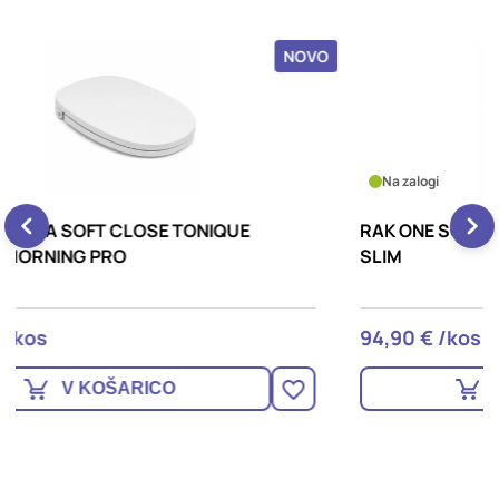
OVO
NOVO
Na zalogi
RAK ONE SOFT WC DESKA ONSC00004/N
R
SLIM
94,90 € /kos
4
V KOŠARICO