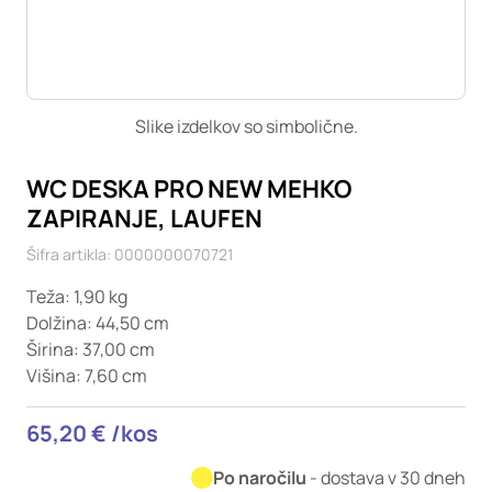
Ti piškotki so nujni za delovanje spletnega mesta, zato jih v
naših sistemih ni mogoče izklopiti. Običajno so nastavljeni
samo kot odziv na vaša dejanja, ki vodijo do storitvenih
zahtev, na primer nastavitev zasebnosti, prijava ali
izpolnjevanje obrazcev. Na voljo imate nastavitev, da brskalnik
Slike izdelkov so simbolične.
blokira te piškotke ali vas opozori na njih. V tem primeru
nekateri deli spletnega mesta ne bodo delovali.
WC DESKA PRO NEW MEHKO
Piškotki za učinkovitost delovanja
ZAPIRANJE, LAUFEN
S temi piškotki štejemo obiske in izvor prometa, da lahko
Šifra artikla: 0000000070721
merimo in izboljšamo učinkovitost delovanja našega
spletnega mesta. Z njimi prepoznamo, katera mesta so
Teža: 1,90 kg
najbolj in najmanj priljubljena, in opazujemo, kako se
Dolžina: 44,50 cm
obiskovalci pomikajo po spletnem mestu. Podatki, ki jih
Širina: 37,00 cm
piškotki zbirajo, so združeni in anonimni. Če uporabo teh
Višina: 7,60 cm
piškotkov zavrnete, ne bomo vedeli, kdaj ste obiskali naše
spletno mesto.
65,20 € /kos
Piškotki za ciljno usmerjenost
Te piškotke nastavijo naši oglaševalski partnerji. Partnerska
Po naročilu
- dostava v 30 dneh