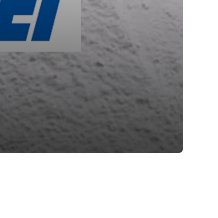
imer nastavitev
blokira te piškotke ali
kovitost delovanja
jubljena, in
birajo, so združeni in
e spletno mesto.
ih lahko uporabljajo za
sov na drugih spletnih
e. Če zavrnete