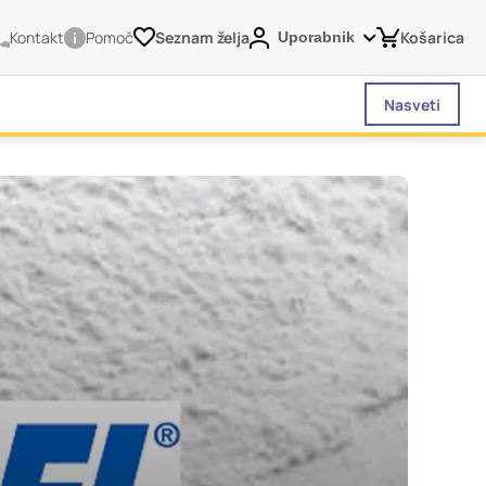
Kontakt
Pomoč
Seznam želja
Košarica
Uporabnik
Nasveti
vašega brskalnika,
tve, vašo napravo ali
je običajno ne
o spletno uporabniško
 da si ogledate več
liva na vašo uporabo
Vedno aktivni
 izklopiti. Običajno