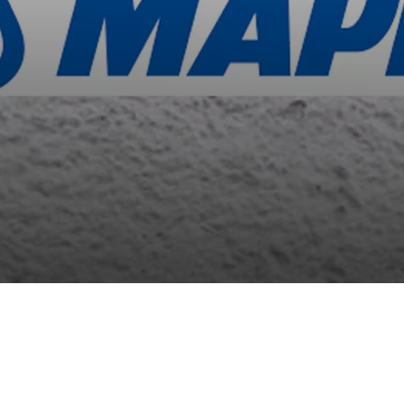
t odziv na vaša dejanja, ki vodijo do storitvenih zahtev, na pr
i izpolnjevanje obrazcev. Na voljo imate nastavitev, da brskalnik 
V tem primeru nekateri deli spletnega mesta ne bodo delovali.
tost delovanja
mo obiske in izvor prometa, da lahko merimo in izboljšamo učin
a. Z njimi prepoznamo, katera mesta so najbolj in najmanj pril
skovalci pomikajo po spletnem mestu. Podatki, ki jih piškotki z
teh piškotkov zavrnete, ne bomo vedeli, kdaj ste obiskali naš
smerjenost
naši oglaševalski partnerji. Partnerska oglaševalska podjetja j
 interesov, ki ga nato uporabijo za prikazovanje ustreznih ogla
abljajo edinstveno prepoznavanje vašega brskalnika in naprav
, ne boste deležni našega ciljnega spletnega oglaševanja.