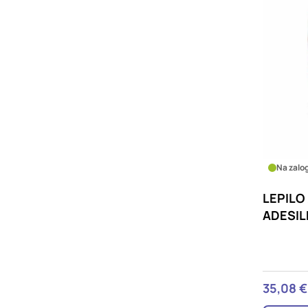
Na zalog
LEPILO
ADESIL
35,08 €