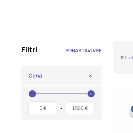
Potrdi moje izbire
Filtri
PONASTAVI VSE
123
iz
Cena
Price Start
Price End
-