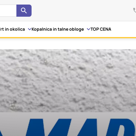
Išči
kov
rt in okolica
Kopalnica in talne obloge
TOP CENA
i spletno mesto, mesto lahko shrani ali pridobi informacije iz 
otkov. Te informacije se lahko navezujejo na vas, vaše nastavi
letno mesto deluje v skladu z vašimi pričakovanji. Te informaci
 vaše identitete, vendar vam lahko zagotovijo bolj prilagojen
te piškotkov lahko zavrnete. Klikajte različna imena kategorij,
ite privzete nastavitve. Blokiranje določenih vrst piškotkov vp
in naše storitve.
Več informacij
a delovanje spletnega mesta, zato jih v naših sistemih ni mogoče