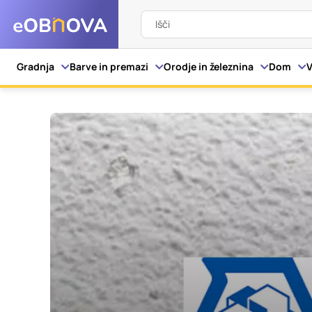
Išči
Nastavitve piškot
Gradnja
Barve in premazi
Orodje in železnina
Dom
V
Vaša zasebnost
Ko obiščete katero kol
večinoma v obliki pišk
pa skrbijo, da vaše sp
razkrivajo neposredno
izkušnjo. Nekatere vrs
informacij in spremen
tega spletnega mesta 
Obvezni piškotki
Ti piškotki so nujni z