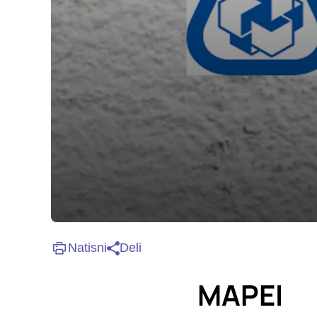
so nastavljeni samo ko
zasebnosti, prijava al
vas opozori na njih. 
Piškotki za učinkovi
S temi piškotki šteje
našega spletnega mest
opazujemo, kako se obi
anonimni. Če uporabo 
Piškotki za ciljno u
Te piškotke nastavijo 
izdelavo profila vaših
Natisni
Deli
mestih. Pri delu upor
uporabo teh piškotkov
MAPEI