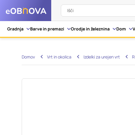
Išči
Nastavitve piškot
Gradnja
Barve in premazi
Orodje in železnina
Dom
V
Vaša zasebnost
Domov
Vrt in okolica
Izdelki za urejen vrt
R
Ko obiščete katero kol
večinoma v obliki pišk
pa skrbijo, da vaše sp
razkrivajo neposredno
izkušnjo. Nekatere vrs
informacij in spremen
tega spletnega mesta 
Obvezni piškotki
Ti piškotki so nujni z