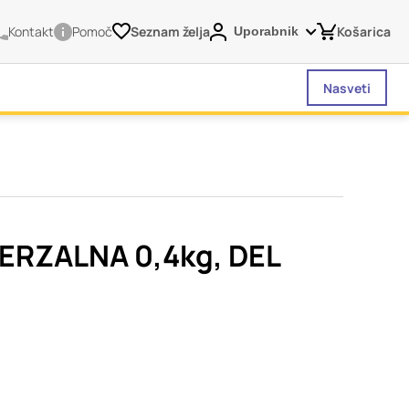
Kontakt
Pomoč
Seznam želja
Košarica
Uporabnik
Nasveti
vašega brskalnika,
tve, vašo napravo ali
je običajno ne
ERZALNA 0,4kg, DEL
o spletno uporabniško
 da si ogledate več
liva na vašo uporabo
Vedno aktivni
 izklopiti. Običajno