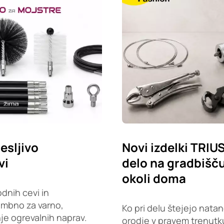
esljivo
Novi izdelki TRIU
vi
delo na gradbišču,
okoli doma
dnih cevi in
embno za varno,
Ko pri delu štejejo natan
je ogrevalnih naprav.
orodje v pravem trenutku