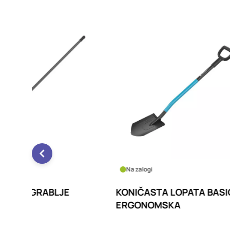
Na zalogi
Na za
E
KONIČASTA LOPATA BASIC,
RAVNA
ERGONOMSKA
ERGO