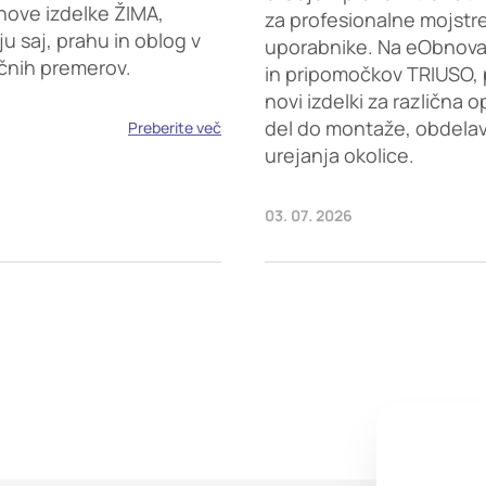
nove izdelke ŽIMA,
za profesionalne mojstr
saj, prahu in oblog v
uporabnike. Na eObnova.s
ičnih premerov.
in pripomočkov TRIUSO, 
novi izdelki za različna 
del do montaže, obdelave
Preberite več
urejanja okolice.
03. 07. 2026