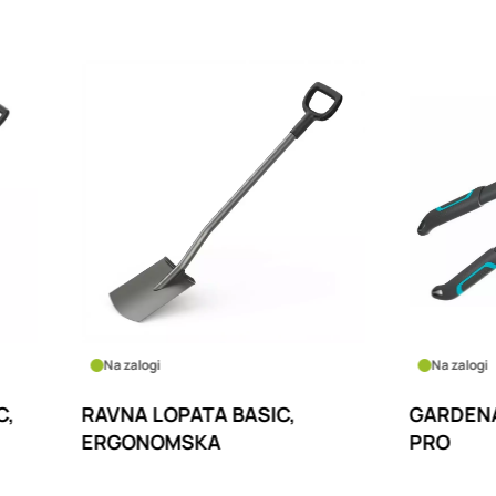
logi
Na zalogi
 LOPATA BASIC,
GARDENA ŠKARJE TEL
NOMSKA
PRO