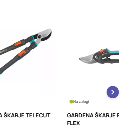
Na zalogi
Na zalo
ECUT
GARDENA ŠKARJE PREMIUM
GARDE
FLEX
PRO