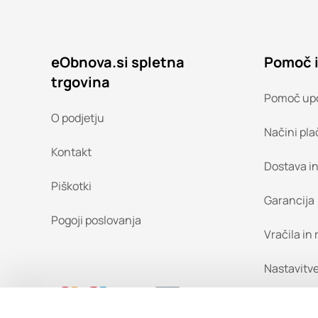
eObnova.si spletna
Pomoč 
trgovina
Pomoč up
O podjetju
Načini pla
Kontakt
Dostava i
Piškotki
Garancija
Pogoji poslovanja
Vračila in
Nastavitve