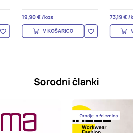
 € /kos
73,19 € /kos
V KOŠARICO
V KOŠARICO
Sorodni članki
Orodje in železnina