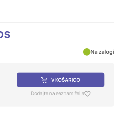
imer nastavitev
blokira te piškotke ali
os
kovitost delovanja
Na zalogi
jubljena, in
birajo, so združeni in
e spletno mesto.
V KOŠARICO
ih lahko uporabljajo za
Dodajte na seznam želja
sov na drugih spletnih
e. Če zavrnete